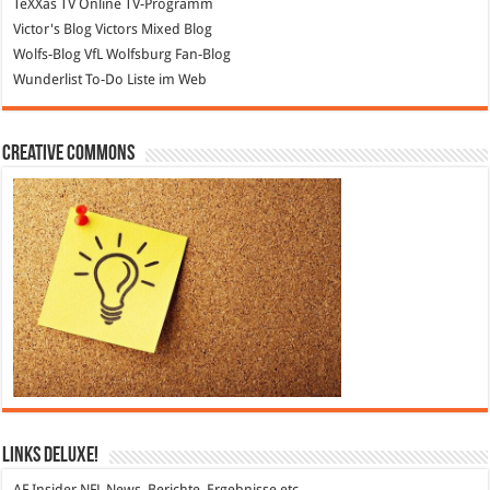
TeXXas TV
Online TV-Programm
Victor's Blog
Victors Mixed Blog
Wolfs-Blog
VfL Wolfsburg Fan-Blog
Wunderlist
To-Do Liste im Web
Creative Commons
Links DeLuXe!
AF Insider
NFL News, Berichte, Ergebnisse etc.