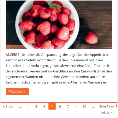
Snacks
für
einen
perfekten
Spieleabend
mit
Freunden
ANZEIGE - Je höher die Anspannung, desto größer der Appetit. Wer
kennt dieses Gefühl nicht? Bevor Sie den Spieleabend mit Ihren
Freunden damit verbringen, geistesabwesend eine Chips-Tüte nach
der anderen zu leeren und im Anschluss an Ihre Casino-Nacht in den
eigenen vier Wänden nicht nur Ihre Gewinne, sondern auch Ihre
Kalorien nachzählen müssen, gibt es eine Alternative. Wie wäre es …
Weiterlesen »
5
« Erste
...
«
3
4
6
7
»
10
...
Seite 5 von 13
Letzte »