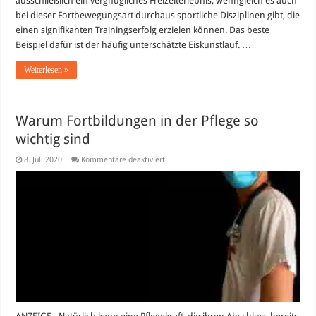
ausschließlich ein vergnügliches Freizeiterlebnis, wenngleich es auch
bei dieser Fortbewegungsart durchaus sportliche Disziplinen gibt, die
einen signifikanten Trainingserfolg erzielen können. Das beste
Beispiel dafür ist der häufig unterschätzte Eiskunstlauf. …
Weiterlesen »
Warum Fortbildungen in der Pflege so
wichtig sind
für
8. Juli 2020
Kommentare deaktiviert
Warum
Fortbildungen
in
der
Pflege
so
wichtig
sind