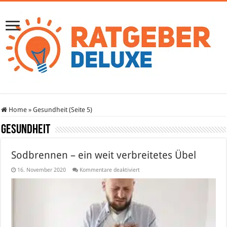
Home
»
Gesundheit (Seite 5)
Gesundheit
Sodbrennen – ein weit verbreitetes Übel
für
16. November 2020
Kommentare deaktiviert
Sodbrennen
–
ein
weit
verbreitetes
Übel