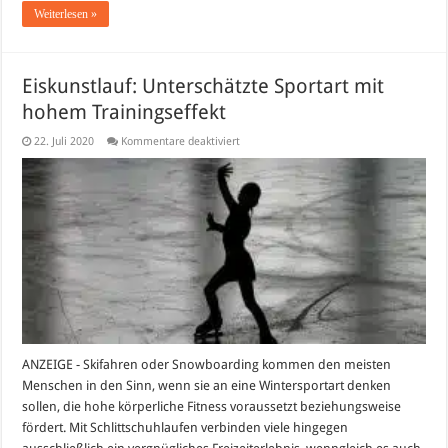
Weiterlesen »
Eiskunstlauf: Unterschätzte Sportart mit
hohem Trainingseffekt
für
22. Juli 2020
Kommentare deaktiviert
Eiskunstlauf:
Unterschätzte
Sportart
mit
hohem
Trainingseffekt
ANZEIGE - Skifahren oder Snowboarding kommen den meisten
Menschen in den Sinn, wenn sie an eine Wintersportart denken
sollen, die hohe körperliche Fitness voraussetzt beziehungsweise
fördert. Mit Schlittschuhlaufen verbinden viele hingegen