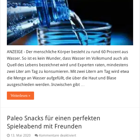
Liter
Wasser
am
Tag
die
Gesundheit
fördern
ANZEIGE - Der menschliche Körper besteht zu rund 60 Prozent aus
Wasser. So ist es kein Wunder, dass Wasser im Volksmund auch als
Quell des Lebens bezeichnet wird und Experten raten, mindestens
zwei Liter am Tag zu konsumieren. Mit zwei Litern am Tag wird etwa
die Menge an Wasser aufgefüllt, die über die Haut und Blase
ausgeschieden werden. Inzwischen gibt …
Weiterlesen »
Paleo Snacks für einen perfekten
Spieleabend mit Freunden
für
13. Mai 2020
Kommentare deaktiviert
Paleo