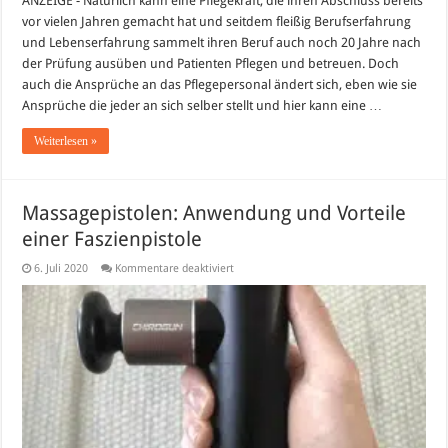
ANZEIGE - Natürlich kann eine Pflegekraft, die ihren Abschluss bereits
vor vielen Jahren gemacht hat und seitdem fleißig Berufserfahrung
und Lebenserfahrung sammelt ihren Beruf auch noch 20 Jahre nach
der Prüfung ausüben und Patienten Pflegen und betreuen. Doch
auch die Ansprüche an das Pflegepersonal ändert sich, eben wie sie
Ansprüche die jeder an sich selber stellt und hier kann eine …
Weiterlesen »
Massagepistolen: Anwendung und Vorteile
einer Faszienpistole
für
6. Juli 2020
Kommentare deaktiviert
Massagepistolen:
Anwendung
und
Vorteile
einer
Faszienpistole