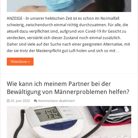
ANZEIGE - In unserer hektischen Zeit ist es schon im Normalfall
schwierig, zwischendurch einmal richtig durchzuatmen. Für alle, die
aktuell dazu verpflichtet sind, aufgrund von Covid-19 ihr Gesicht zu
verdecken, verstärkt sich dieser Zustand noch einmal zusätzlich.
Daher sind viele auf der Suche nach einer geeigneten Alternative, mit
der sie trotz der Maskenpflicht gut Luft holen und sich so mit …
Weiterlesen »
Wie kann ich meinem Partner bei der
Bewältigung von Männerproblemen helfen?
für
20. Juni 2020
Kommentare deaktiviert
Wie
kann
ich
meinem
Partner
bei
der
Bewältigung
von