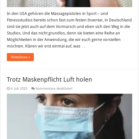
In den USA gehören die Massagepistolen in Sport – und
Fitnessstudios bereits schon fast zum festen Inventar, in Deutschland
sind sie jetzt auch auf dem Vormarsch und eben sich den Weg in die
Studios. Und das nicht grundlos, denn sie bieten eine Reihe an
Möglichkeiten in der Anwendung, die wir euch gerne vorstellen
möchten. Klären wir erst einmal auf, was …
Weiterlesen »
Trotz Maskenpflicht Luft holen
für
4. Juli 2020
Kommentare deaktiviert
Trotz
Maskenpflicht
Luft
holen