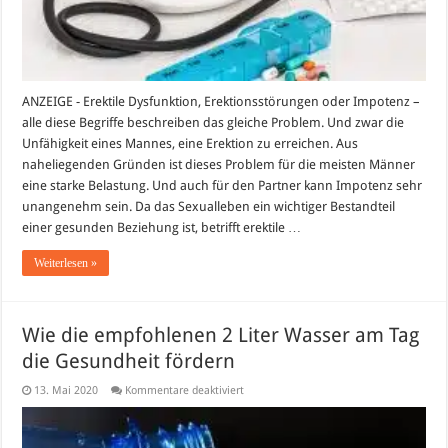
Männerproblemen
helfen?
ANZEIGE - Erektile Dysfunktion, Erektionsstörungen oder Impotenz –
alle diese Begriffe beschreiben das gleiche Problem. Und zwar die
Unfähigkeit eines Mannes, eine Erektion zu erreichen. Aus
naheliegenden Gründen ist dieses Problem für die meisten Männer
eine starke Belastung. Und auch für den Partner kann Impotenz sehr
unangenehm sein. Da das Sexualleben ein wichtiger Bestandteil
einer gesunden Beziehung ist, betrifft erektile …
Weiterlesen »
Wie die empfohlenen 2 Liter Wasser am Tag
die Gesundheit fördern
für
13. Mai 2020
Kommentare deaktiviert
Wie
die
empfohlenen
2