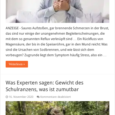
ANZEIGE - Saures Aufstoßen, gar brennende Schmerzen in der Brust,
das sind nur einige der unangenehmen Begleiterscheinungen, die
mit dem so genannten Reflux verknüpft sind … Ein Rückfluss von
Magensäure, der bis in die Speiseröhre, gar in den Mund reicht: Was
sind die Ursachen von Sodbrennen, und wie lässt sich dem
vorbeugen? Zugrunde liegt dem Symptom häufig Stress, also ein …
Weiterlesen »
Was Experten sagen: Gewicht des
Schulranzens, was ist zumutbar
für
16. November 2020
Kommentare deaktiviert
Was
Experten
sagen:
Gewicht
des