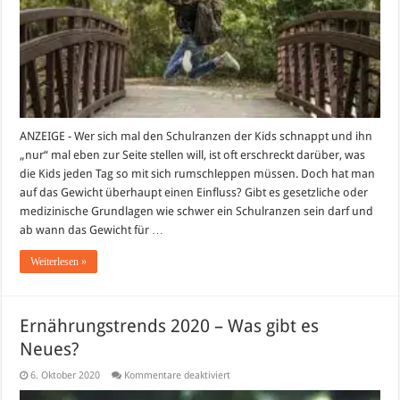
Schulranzens,
was
ist
zumutbar
ANZEIGE - Wer sich mal den Schulranzen der Kids schnappt und ihn
„nur“ mal eben zur Seite stellen will, ist oft erschreckt darüber, was
die Kids jeden Tag so mit sich rumschleppen müssen. Doch hat man
auf das Gewicht überhaupt einen Einfluss? Gibt es gesetzliche oder
medizinische Grundlagen wie schwer ein Schulranzen sein darf und
ab wann das Gewicht für …
Weiterlesen »
Ernährungstrends 2020 – Was gibt es
Neues?
für
6. Oktober 2020
Kommentare deaktiviert
Ernährungstrends
2020