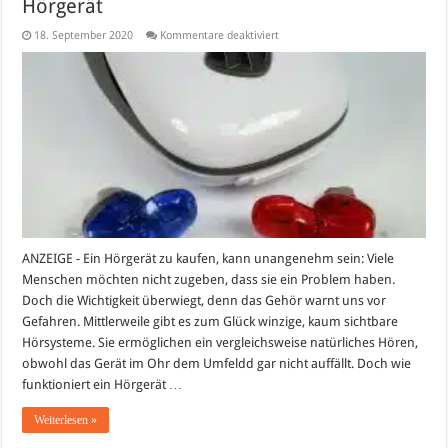
Hörgerät
für
18. September 2020
Kommentare deaktiviert
Endlich
wieder
hören:
So
funktioniert
ein
Hörgerät
ANZEIGE - Ein Hörgerät zu kaufen, kann unangenehm sein: Viele
Menschen möchten nicht zugeben, dass sie ein Problem haben.
Doch die Wichtigkeit überwiegt, denn das Gehör warnt uns vor
Gefahren. Mittlerweile gibt es zum Glück winzige, kaum sichtbare
Hörsysteme. Sie ermöglichen ein vergleichsweise natürliches Hören,
obwohl das Gerät im Ohr dem Umfeldd gar nicht auffällt. Doch wie
funktioniert ein Hörgerät …
Weiterlesen »