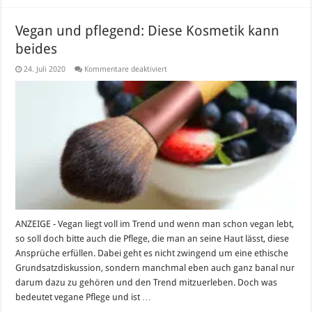
Vegan und pflegend: Diese Kosmetik kann
beides
für
24. Juli 2020
Kommentare deaktiviert
Vegan
und
pflegend:
Diese
Kosmetik
kann
beides
ANZEIGE - Vegan liegt voll im Trend und wenn man schon vegan lebt,
so soll doch bitte auch die Pflege, die man an seine Haut lässt, diese
Ansprüche erfüllen. Dabei geht es nicht zwingend um eine ethische
Grundsatzdiskussion, sondern manchmal eben auch ganz banal nur
darum dazu zu gehören und den Trend mitzuerleben. Doch was
bedeutet vegane Pflege und ist …