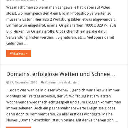
Was macht man so wenn man Langeweile hat, dabei auf Video
stösst, wo man gleich denkt ein Bild in Photoshop verwerten zu
müssen? Es tun! Hier also 2 Wolfsburg Bilder, etwas abgewandelt.
Einmal Grün eingefärbt, einmal Originalfarben. 1000 x 329 Px, aufs
Bild klicken für Originalgröße. Gibt sicherlich einige, die dafür
Verwendung finden werden… Signaturen, etc… Viel Spass damit
Gefunden …
Weiterlesen »
Domains, erfolglose Wetten und Schnee…
für
27. November 2010
Kommentare deaktiviert
Domains,
erfolglose
…oder: Was war los in dieser Woche? Eigentlich war alles wie immer.
Wetten
Montags bis Freitags arbeiten, der VfL Wolfsburg hat am letzten
und
Schnee…
Wochenende wieder schlecht gespielt und zum Bloggen kommt man
immer seltener. Doch ein paar erwähnenswerte Ereignisse gibt es
dann doch zu kommentieren. Zu aller erst das wichtigste: Meine
kleines „Domain-Portfolio“ ist nun online. Mit der Zeit haben sich …