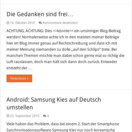
Die Gedanken sind frei…
für
14. Oktober 2010
Kommentare deaktiviert
Die
Gedanken
ACHTUNG, ACHTUNG: Dies >>könnte<< ein unsinniger Blog-Beitrag
sind
werden! Normalerweise achte ich in den meisten meiner Beiträge
frei…
hier im Blog immer genau auf Rechtschreibung und dass ich mit
meiner Meinung niemanden zu dolle „auf den Schlips“ trete. Bei
manchen Themen möchte man dabei schon gerne mal so richtig die
Luft rauslassen, doch man hält sich dann doch zurück. Entweder
entsteht der …
Weiterlesen »
Android: Samsung Kies auf Deutsch
umstellen
23. September 2010
4
Viele haben das Problem, dass bei einem 2. Start der Smartphone
Synchronisationssoftware Samsung Kies nur noch koreanische