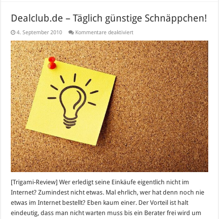
Dealclub.de – Täglich günstige Schnäppchen!
für
4. September 2010
Kommentare deaktiviert
Dealclub.de
–
Täglich
günstige
Schnäppchen!
[Trigami-Review] Wer erledigt seine Einkäufe eigentlich nicht im
Internet? Zumindest nicht etwas. Mal ehrlich, wer hat denn noch nie
etwas im Internet bestellt? Eben kaum einer. Der Vorteil ist halt
eindeutig, dass man nicht warten muss bis ein Berater frei wird um