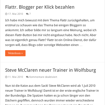
Flattr. Blogger per Klick bezahlen
17. Mai 2010
7
Ich habe mich bewusst mit dem Thema Flattr zurückgehalten, um
erstmal zu schauen wie das Thema bei einigen Bloggern so
ankommt. Ich selber bilde mir so langsam eine Meinung, wobei ich
diesen Flattr-Button bei mir nicht eingebaut habe. Noch nicht. Aber
was ist eigentlich genau Flattr? Flattr ist ein Online-Dienst, der dafür
sorgen will, dass Blogs oder sonstige Webseiten einen …
Weiterlesen »
Steve McClaren neuer Trainer in Wolfsburg
für
11. Mai 2010
Kommentare deaktiviert
Steve
McClaren
Nun ist die Katze aus dem Sack! Steve McClaren wird ab 1.Juli 2010
neuer
Trainer
neuer Trainer in Wolfsburg! Damit ist er der erste englische Trainer in
in
Wolfsburg
der Bundesliga. Die Spatzen hatten es ja schon länger von den
Dächern gepfiffen, dennoch wurden immer wieder verschiedene