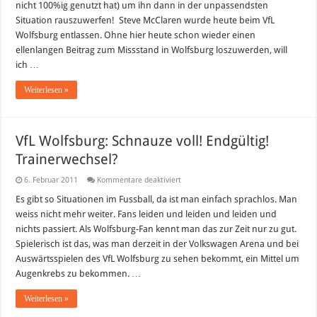
Pur
nicht 100%ig genutzt hat) um ihn dann in der unpassendsten
beim
Situation rauszuwerfen! Steve McClaren wurde heute beim VfL
VfL!
Wolfsburg entlassen. Ohne hier heute schon wieder einen
ellenlangen Beitrag zum Missstand in Wolfsburg loszuwerden, will
ich …
Weiterlesen »
VfL Wolfsburg: Schnauze voll! Endgültig!
Trainerwechsel?
für
6. Februar 2011
Kommentare deaktiviert
VfL
Wolfsburg:
Es gibt so Situationen im Fussball, da ist man einfach sprachlos. Man
Schnauze
weiss nicht mehr weiter. Fans leiden und leiden und leiden und
voll!
Endgültig!
nichts passiert. Als Wolfsburg-Fan kennt man das zur Zeit nur zu gut.
Trainerwechsel?
Spielerisch ist das, was man derzeit in der Volkswagen Arena und bei
Auswärtsspielen des VfL Wolfsburg zu sehen bekommt, ein Mittel um
Augenkrebs zu bekommen. …
Weiterlesen »