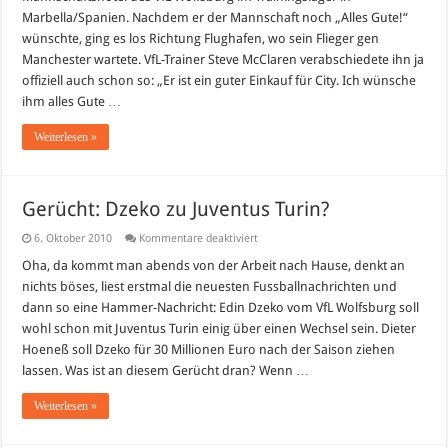
kommt
Marbella/Spanien. Nachdem er der Mannschaft noch „Alles Gute!“
nun
wünschte, ging es los Richtung Flughafen, wo sein Flieger gen
zum
VfL
Manchester wartete. VfL-Trainer Steve McClaren verabschiedete ihn ja
Wolfsburg?
offiziell auch schon so: „Er ist ein guter Einkauf für City. Ich wünsche
ihm alles Gute …
Weiterlesen »
Gerücht: Dzeko zu Juventus Turin?
für
6. Oktober 2010
Kommentare deaktiviert
Gerücht:
Dzeko
Oha, da kommt man abends von der Arbeit nach Hause, denkt an
zu
nichts böses, liest erstmal die neuesten Fussballnachrichten und
Juventus
Turin?
dann so eine Hammer-Nachricht: Edin Dzeko vom VfL Wolfsburg soll
wohl schon mit Juventus Turin einig über einen Wechsel sein. Dieter
Hoeneß soll Dzeko für 30 Millionen Euro nach der Saison ziehen
lassen. Was ist an diesem Gerücht dran? Wenn …
Weiterlesen »