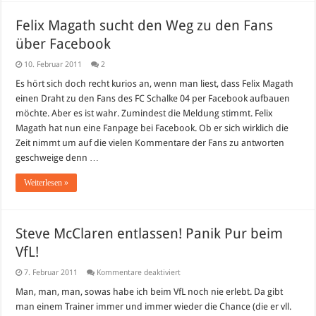
Felix Magath sucht den Weg zu den Fans
über Facebook
10. Februar 2011
2
Es hört sich doch recht kurios an, wenn man liest, dass Felix Magath
einen Draht zu den Fans des FC Schalke 04 per Facebook aufbauen
möchte. Aber es ist wahr. Zumindest die Meldung stimmt. Felix
Magath hat nun eine Fanpage bei Facebook. Ob er sich wirklich die
Zeit nimmt um auf die vielen Kommentare der Fans zu antworten
geschweige denn …
Weiterlesen »
Steve McClaren entlassen! Panik Pur beim
VfL!
für
7. Februar 2011
Kommentare deaktiviert
Steve
McClaren
Man, man, man, sowas habe ich beim VfL noch nie erlebt. Da gibt
entlassen!
man einem Trainer immer und immer wieder die Chance (die er vll.
Panik