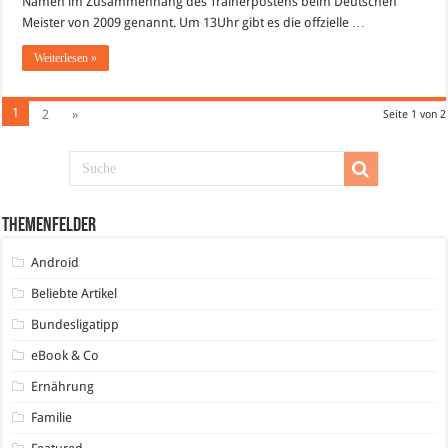
Namen im Zusammenhang des Trainerpostens beim Deutschen
Meister von 2009 genannt. Um 13Uhr gibt es die offzielle …
Weiterlesen »
1
2
»
Seite 1 von 2
Themenfelder
Android
Beliebte Artikel
Bundesligatipp
eBook & Co
Ernährung
Familie