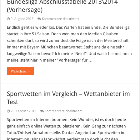
Bundesliga Abschlusstabelle 2013\2014
(Vorhersage)
für
9. August 2013
Kommentare deaktiviert
Bundesliga
Abschlusstabelle
Endlich geht es wieder los. Das Warten hat ein Ende. Die Bundesliga
2013\2014
startet in ihre 51.Saison. Doch wen man den Medien Glauben
(Vorhersage)
schenken darf, so wird zumindest die Frage nach der Meisterschaft
immer mit Bayern München beantwortet. Steht uns da eine sehr
langweilige Saison bevor? Ich meine “Nein!“. Und was ich sonst noch
meine, steht hier in meiner “Vorhersage“ für …
Weiterlesen »
Sportwetten im Vergleich – Wettanbieter im
Test
für
29. Februar 2012
Kommentare deaktiviert
Sportwetten
im
Sportwetten im Internet boomen. Kein Wunder, ist es doch heute
Vergleich
ganz einfach online Wetten zu platzieren. Kein Gang zur nächsten
–
Wettanbieter
Totto/Oddset-Annahmestelle. Da das Angebot an Sportwetten im
im
Internet von Jahr zu Jahr wächst, verliert man doch leicht den
Test