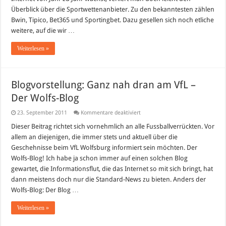
Überblick über die Sportwettenanbieter. Zu den bekanntesten zählen
Bwin, Tipico, Bet365 und Sportingbet. Dazu gesellen sich noch etliche
weitere, auf die wir …
Weiterlesen »
Blogvorstellung: Ganz nah dran am VfL –
Der Wolfs-Blog
für
23. September 2011
Kommentare deaktiviert
Blogvorstellung:
Ganz
Dieser Beitrag richtet sich vornehmlich an alle Fussballverrückten. Vor
nah
allem an diejenigen, die immer stets und aktuell über die
dran
am
Geschehnisse beim VfL Wolfsburg informiert sein möchten. Der
VfL
Wolfs-Blog! Ich habe ja schon immer auf einen solchen Blog
–
Der
gewartet, die Informationsflut, die das Internet so mit sich bringt, hat
Wolfs-
Blog
dann meistens doch nur die Standard-News zu bieten. Anders der
Wolfs-Blog: Der Blog …
Weiterlesen »