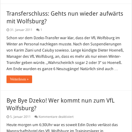
Transferschluss: Gehts nun wieder aufwärts
mit Wolfsburg?
31. Januar 2011
1
Schon vor dem Dzeko-Transfer war klar, dass der VfL Wolfsburg im
Winter an Personal nachlegen musste. Nach den Suspendierungen
von Karim Ziani und Caiuby sowieso. Lange kündigte Dieter Hoeneß,
Manager des VfL Wolfsburg, an, dass es mehr als nur einen Winter-
Transfer geben würde. „Wahrscheinlich sogar 2 oder 3“ so Hoeneß.
Am Ende wurden es ganze 6 Neuzugänge! Natürlich sind auch …
Weiterlesen »
Bye Bye Dzeko! Wer kommt nun zum VfL
Wolfsburg?
für
5. Januar 2011
Kommentare deaktiviert
Bye
Bye
Heute morgen um 6:30Uhr war es soweit Edin Dzeko verlässt das
Dzeko!
Mannschaftshotel des VfL Wolfsburg im Trainingslager in
Wer