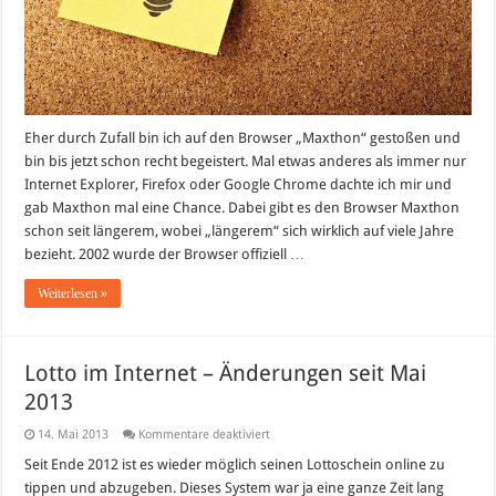
Eher durch Zufall bin ich auf den Browser „Maxthon“ gestoßen und
bin bis jetzt schon recht begeistert. Mal etwas anderes als immer nur
Internet Explorer, Firefox oder Google Chrome dachte ich mir und
gab Maxthon mal eine Chance. Dabei gibt es den Browser Maxthon
schon seit längerem, wobei „längerem“ sich wirklich auf viele Jahre
bezieht. 2002 wurde der Browser offiziell …
Weiterlesen »
Lotto im Internet – Änderungen seit Mai
2013
für
14. Mai 2013
Kommentare deaktiviert
Lotto
im
Seit Ende 2012 ist es wieder möglich seinen Lottoschein online zu
Internet
tippen und abzugeben. Dieses System war ja eine ganze Zeit lang
–