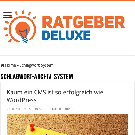
Home
»
Schlagwort:
System
Schlagwort-Archiv:
System
Kaum ein CMS ist so erfolgreich wie
WordPress
für
16. April 2015
Kommentare deaktiviert
Kaum
ein
CMS
ist
so
erfolgreich