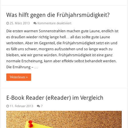
Was hilft gegen die Frühjahrsmüdigkeit?
für
25. März 2013
Kommentare deaktiviert
Was
hilft
Die ersten warmen Sonnenstrahlen machen gute Laune, endlich ist
gegen
es draußen wieder richtig lange hell… all das sollte gute Laune
die
Frühjahrsmüdigkeit?
verbreiten. Aber im Gegenteil, die Frühjahrsmüdigkeit setzt ein und
es fällt uns schwer, morgens aufzustehen und so lange wach zu
bleiben, wie wir gerne würden. Frühjahrsmüdigkeit ist eine ganz
normale Erscheinung, kann aber effektiv selbst behandelt werden.
Die Ernährung – …
Weiterlesen »
E-Book Reader (eReader) im Vergleich
11. Februar 2013
7