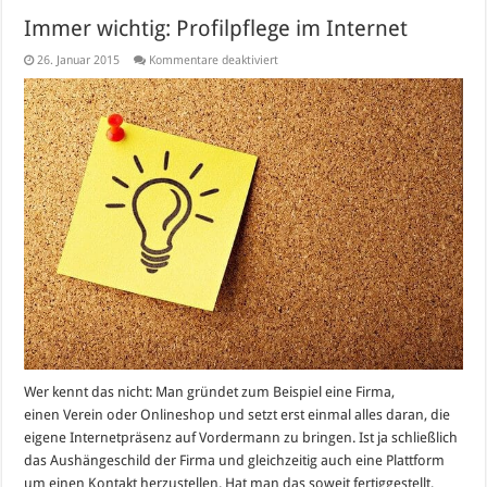
Immer wichtig: Profilpflege im Internet
für
26. Januar 2015
Kommentare deaktiviert
Immer
wichtig:
Profilpflege
im
Internet
Wer kennt das nicht: Man gründet zum Beispiel eine Firma,
einen Verein oder Onlineshop und setzt erst einmal alles daran, die
eigene Internetpräsenz auf Vordermann zu bringen. Ist ja schließlich
das Aushängeschild der Firma und gleichzeitig auch eine Plattform
um einen Kontakt herzustellen. Hat man das soweit fertiggestellt,