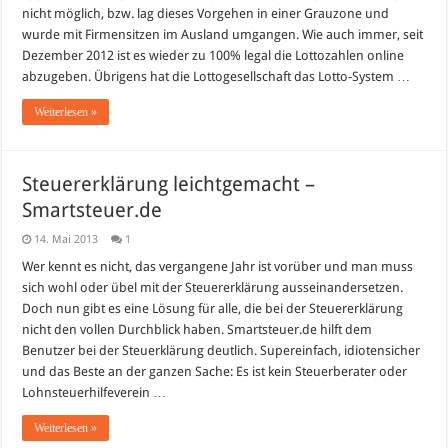
Änderungen
nicht möglich, bzw. lag dieses Vorgehen in einer Grauzone und
seit
wurde mit Firmensitzen im Ausland umgangen. Wie auch immer, seit
Mai
2013
Dezember 2012 ist es wieder zu 100% legal die Lottozahlen online
abzugeben. Übrigens hat die Lottogesellschaft das Lotto-System …
Weiterlesen »
Steuererklärung leichtgemacht –
Smartsteuer.de
14. Mai 2013
1
Wer kennt es nicht, das vergangene Jahr ist vorüber und man muss
sich wohl oder übel mit der Steuererklärung ausseinandersetzen.
Doch nun gibt es eine Lösung für alle, die bei der Steuererklärung
nicht den vollen Durchblick haben. Smartsteuer.de hilft dem
Benutzer bei der Steuerklärung deutlich. Supereinfach, idiotensicher
und das Beste an der ganzen Sache: Es ist kein Steuerberater oder
Lohnsteuerhilfeverein …
Weiterlesen »