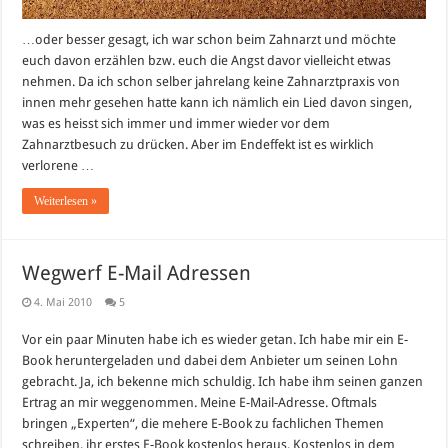
…oder besser gesagt, ich war schon beim Zahnarzt und möchte
euch davon erzählen bzw. euch die Angst davor vielleicht etwas
nehmen. Da ich schon selber jahrelang keine Zahnarztpraxis von
innen mehr gesehen hatte kann ich nämlich ein Lied davon singen,
was es heisst sich immer und immer wieder vor dem
Zahnarztbesuch zu drücken. Aber im Endeffekt ist es wirklich
verlorene …
Weiterlesen »
Wegwerf E-Mail Adressen
4. Mai 2010
5
Vor ein paar Minuten habe ich es wieder getan. Ich habe mir ein E-
Book heruntergeladen und dabei dem Anbieter um seinen Lohn
gebracht. Ja, ich bekenne mich schuldig. Ich habe ihm seinen ganzen
Ertrag an mir weggenommen. Meine E-Mail-Adresse. Oftmals
bringen „Experten“, die mehere E-Book zu fachlichen Themen
schreiben, ihr erstes E-Book kostenlos heraus. Kostenlos in dem