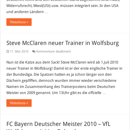
Widerrufsrecht, Mwst(USt) usw. müssen integriert sein. In den USA
und anderen Ländern …
Weiterlesen »
Steve McClaren neuer Trainer in Wolfsburg
für
11. Mai 2010
Kommentare deaktiviert
Steve
McClaren
Nun ist die Katze aus dem Sack! Steve McClaren wird ab 1.Juli 2010
neuer
Trainer
neuer Trainer in Wolfsburg! Damit ist er der erste englische Trainer in
in
Wolfsburg
der Bundesliga. Die Spatzen hatten es ja schon länger von den
Dächern gepfiffen, dennoch wurden immer wieder verschiedene
Namen im Zusammenhang des Trainerpostens beim Deutschen
Meister von 2009 genannt. Um 13Uhr gibt es die offzielle …
Weiterlesen »
FC Bayern Deutscher Meister 2010 – VfL