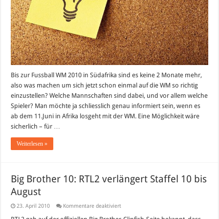
Bis zur Fussball WM 2010 in Südafrika sind es keine 2 Monate mehr,
also was machen um sich jetzt schon einmal auf die WM so richtig
einzustellen? Welche Mannschaften sind dabei, und vor allem welche
Spieler? Man möchte ja schliesslich genau informiert sein, wenn es
ab dem 11.Juni in Afrika losgeht mit der WM. Eine Möglichkeit wäre
sicherlich – für …
Weiterlesen »
Big Brother 10: RTL2 verlängert Staffel 10 bis
August
für
23. April 2010
Kommentare deaktiviert
Big
Brother