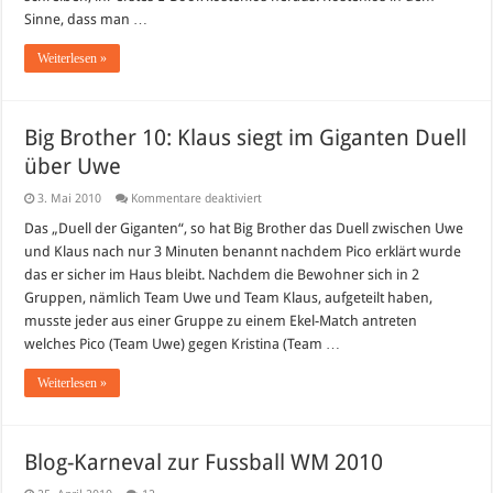
Sinne, dass man …
Weiterlesen »
Big Brother 10: Klaus siegt im Giganten Duell
über Uwe
für
3. Mai 2010
Kommentare deaktiviert
Big
Brother
Das „Duell der Giganten“, so hat Big Brother das Duell zwischen Uwe
10:
und Klaus nach nur 3 Minuten benannt nachdem Pico erklärt wurde
Klaus
siegt
das er sicher im Haus bleibt. Nachdem die Bewohner sich in 2
im
Gruppen, nämlich Team Uwe und Team Klaus, aufgeteilt haben,
Giganten
Duell
musste jeder aus einer Gruppe zu einem Ekel-Match antreten
über
Uwe
welches Pico (Team Uwe) gegen Kristina (Team …
Weiterlesen »
Blog-Karneval zur Fussball WM 2010