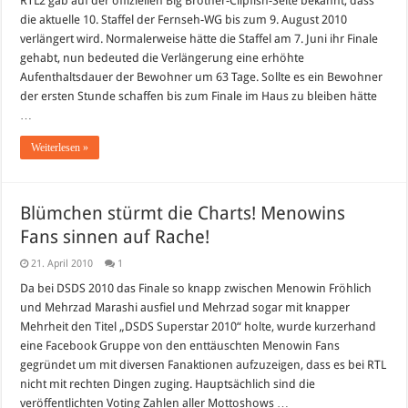
RTL2 gab auf der offiziellen Big Brother-Clipfish-Seite bekannt, dass
10:
die aktuelle 10. Staffel der Fernseh-WG bis zum 9. August 2010
RTL2
verlängert
verlängert wird. Normalerweise hätte die Staffel am 7. Juni ihr Finale
Staffel
gehabt, nun bedeuted die Verlängerung eine erhöhte
10
bis
Aufenthaltsdauer der Bewohner um 63 Tage. Sollte es ein Bewohner
August
der ersten Stunde schaffen bis zum Finale im Haus zu bleiben hätte
…
Weiterlesen »
Blümchen stürmt die Charts! Menowins
Fans sinnen auf Rache!
21. April 2010
1
Da bei DSDS 2010 das Finale so knapp zwischen Menowin Fröhlich
und Mehrzad Marashi ausfiel und Mehrzad sogar mit knapper
Mehrheit den Titel „DSDS Superstar 2010“ holte, wurde kurzerhand
eine Facebook Gruppe von den enttäuschten Menowin Fans
gegründet um mit diversen Fanaktionen aufzuzeigen, dass es bei RTL
nicht mit rechten Dingen zuging. Hauptsächlich sind die
veröffentlichten Voting Zahlen aller Mottoshows …