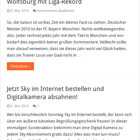
Wolfsburg mit Liga-Rekord
für
8. Mai 2010
Kommentare deaktiviert
FC
Bayern
So, die Saison ist vorbei, Zeit ein kleines Fazit zu ziehen. Deutscher
Deutscher
Meister
Meister 2010 ist der FC Bayern München. Nichts weltbewegendes
2010
–
also. Jeder rechnet jedes Jahr mit dem Titel in München und von
VfL
bedarf dies eigentlich keiner großen Kommentare. Vielleicht sollte
Wolfsburg
mit
man darauf verweisen, dass sie dieses Jahr wohl viel Glück hatten,
Liga-
dass sie Trainer Louis van Gaal nicht in …
Rekord
Weiterlesen »
Jetzt Sky im Internet bestellen und
Digitalkamera absahnen!
6. Mai 2010
1
Wer bis einschliesslich Sonntag Sky im Internet bestellt, der kann sich
über ein äußerst lukratives Begrüßungsgeschenk freuen! In dieser
einmaligen Sonderaktion bekommt man eine Digital-Kamera zu
jedem Sky-Abonnement gratis dazu! Alles was man tun muss?