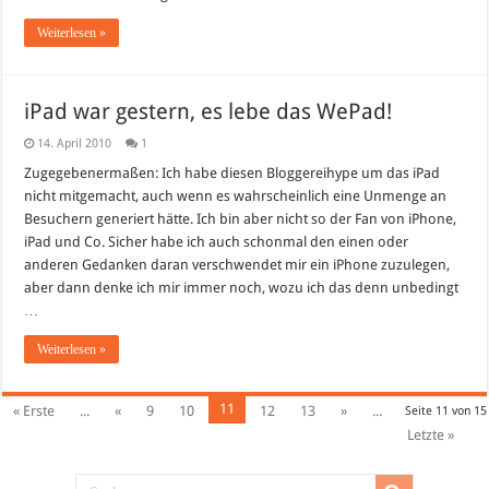
Weiterlesen »
iPad war gestern, es lebe das WePad!
14. April 2010
1
Zugegebenermaßen: Ich habe diesen Bloggereihype um das iPad
nicht mitgemacht, auch wenn es wahrscheinlich eine Unmenge an
Besuchern generiert hätte. Ich bin aber nicht so der Fan von iPhone,
iPad und Co. Sicher habe ich auch schonmal den einen oder
anderen Gedanken daran verschwendet mir ein iPhone zuzulegen,
aber dann denke ich mir immer noch, wozu ich das denn unbedingt
…
Weiterlesen »
11
« Erste
...
«
9
10
12
13
»
...
Seite 11 von 15
Letzte »