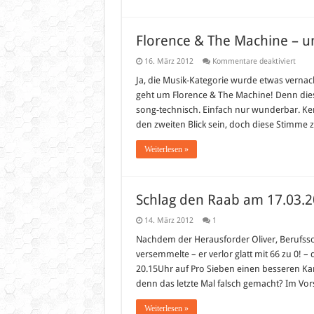
Florence & The Machine – un
für
16. März 2012
Kommentare deaktiviert
Flore
&
Ja, die Musik-Kategorie wurde etwas vernachl
The
geht um Florence & The Machine! Denn dies
Mach
–
song-technisch. Einfach nur wunderbar. Kenn
ungla
den zweiten Blick sein, doch diese Stimme 
gut
Weiterlesen »
Schlag den Raab am 17.03.
14. März 2012
1
Nachdem der Herausforder Oliver, Berufssold
versemmelte – er verlor glatt mit 66 zu 0! 
20.15Uhr auf Pro Sieben einen besseren Ka
denn das letzte Mal falsch gemacht? Im Vor
Weiterlesen »