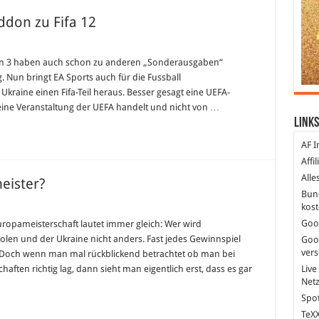
ddon zu Fifa 12
tation 3 haben auch schon zu anderen „Sonderausgaben“
. Nun bringt EA Sports auch für die Fussball
kraine einen Fifa-Teil heraus. Besser gesagt eine UEFA-
eine Veranstaltung der UEFA handelt und nicht von …
Links
AF I
Affi
Alle
eister?
Bun
kost
Goo
uropameisterschaft lautet immer gleich: Wer wird
Polen und der Ukraine nicht anders. Fast jedes Gewinnspiel
Goo
ver
agt. Doch wenn man mal rückblickend betrachtet ob man bei
ften richtig lag, dann sieht man eigentlich erst, dass es gar
Live
Net
Spot
TeXX