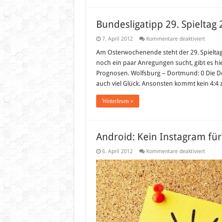
Bundesligatipp 29. Spieltag
für
7. April 2012
Kommentare deaktiviert
Bundes
29.
Am Osterwochenende steht der 29. Spieltag d
Spielta
noch ein paar Anregungen sucht, gibt es h
2012
Prognosen. Wolfsburg – Dortmund: 0 Die Dor
auch viel Glück. Ansonsten kommt kein 4:4
Weiterlesen »
Android: Kein Instagram für
für
6. April 2012
Kommentare deaktiviert
Androi
Kein
Instag
für
das
Sony
Tablet