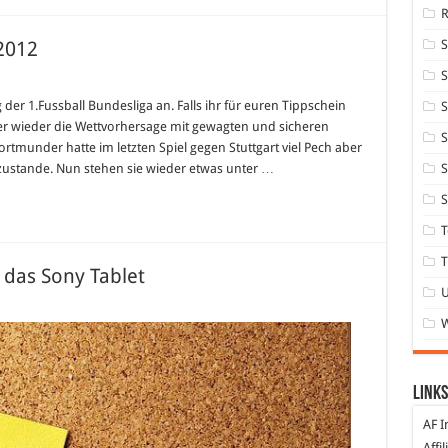
 2012
S
ligatipp
er 1.Fussball Bundesliga an. Falls ihr für euren Tippschein
S
g
ier wieder die Wettvorhersage mit gewagten und sicheren
S
tmunder hatte im letzten Spiel gegen Stuttgart viel Pech aber
 zustande. Nun stehen sie wieder etwas unter …
S
S
T
T
 das Sony Tablet
d:
ram
Links
AF I
Affi