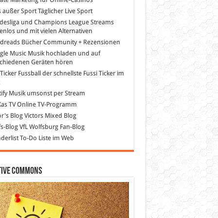
s außer Sport
Täglicher Live Sport
desliga und Champions League Streams
enlos und mit vielen Alternativen
dreads
Bücher Community + Rezensionen
gle Music
Musik hochladen und auf
schiedenen Geräten hören
 Ticker Fussball
der schnellste Fussi Ticker im
z
ify
Musik umsonst per Stream
as TV
Online TV-Programm
or's Blog
Victors Mixed Blog
s-Blog
VfL Wolfsburg Fan-Blog
erlist
To-Do Liste im Web
tive Commons