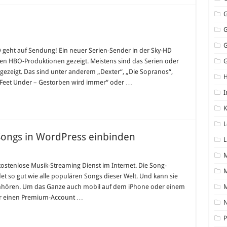
d
e
en
 HD geht auf Sendung! Ein neuer Serien-Sender in der Sky-HD
sten HBO-Produktionen gezeigt. Meistens sind das Serien oder
G
zeigt. Das sind unter anderem „Dexter“, „Die Sopranos“,
x Feet Under – Gestorben wird immer“ oder …
I
K
L
d Songs in WordPress einbinden
L
kostenlose Musik-Streaming Dienst im Internet. Die Song-
M
det so gut wie alle populären Songs dieser Welt. Und kann sie
PC anhören. Um das Ganze auch mobil auf dem iPhone oder einem
r einen Premium-Account …
N
P