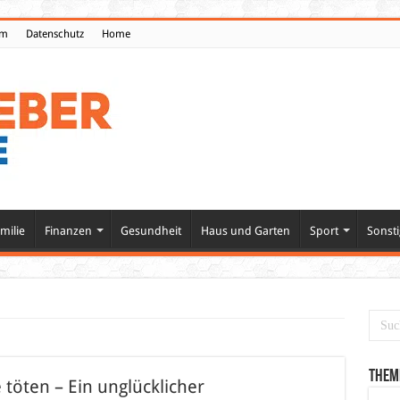
um
Datenschutz
Home
milie
Finanzen
Gesundheit
Haus und Garten
Sport
Sonsti
Them
töten – Ein unglücklicher