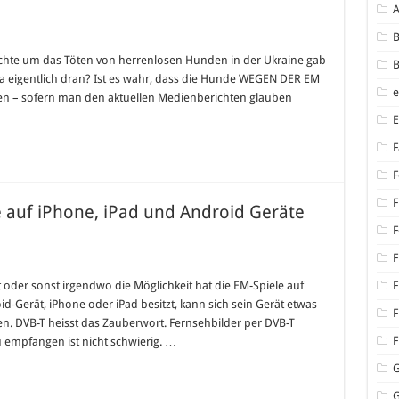
B
richte um das Töten von herrenlosen Hunden in der Ukraine gab
B
da eigentlich dran? Ist es wahr, dass die Hunde WEGEN DER EM
 – sofern man den aktuellen Medienberichten glauben
F
F
F
e auf iPhone, iPad und Android Geräte
F
F
oder sonst irgendwo die Möglichkeit hat die EM-Spiele auf
F
d-Gerät, iPhone oder iPad besitzt, kann sich sein Gerät etwas
F
n. DVB-T heisst das Zauberwort. Fernsehbilder per DVB-T
F
u empfangen ist nicht schwierig. …
,
G