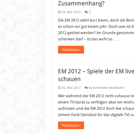
Zusammenhang?
28. Mai 2012
2
Die EM 2012 steht kurz bevor, doch die Be
es schon vor gut einem Jahr. Doch was ist 
2012 getötet werden? Im Grunde genommen
schenken darf – ist das wohl so. …
Weiterlesen »
EM 2012 – Spiele der EM liv
schauen
für
26. Mai 2012
Kommentare deaktiviert
EM
2012
Wer während der EM 2012 nicht zuhause ist 
–
einem TV-Gerät zu verfolgen aber ein Androi
Spiele
der
aufrüsten und die EM 2012 doch live schaue
EM
(einem Funk Standard für das digitale TV) z
live
auf
iPhone
Weiterlesen »
iPad
und