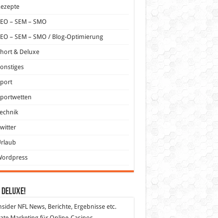
Rezepte
SEO – SEM – SMO
EO – SEM – SMO / Blog-Optimierung
hort & Deluxe
onstiges
port
portwetten
echnik
witter
Urlaub
Wordpress
 DeLuXe!
nsider
NFL News, Berichte, Ergebnisse etc.
liate Marketing
für Online-Casinos