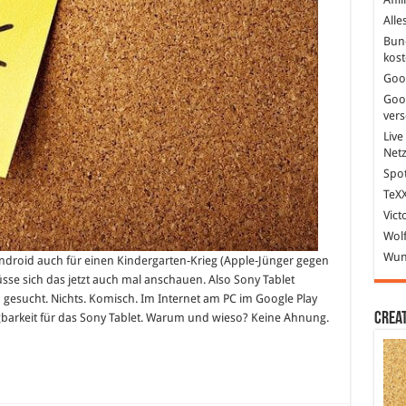
Alle
Bun
kost
Goo
Goo
ver
Live
Net
Spot
TeXX
Vict
Wolf
Wund
droid auch für einen Kindergarten-Krieg (Apple-Jünger gegen
sse sich das jetzt auch mal anschauen. Also Sony Tablet
m gesucht. Nichts. Komisch. Im Internet am PC im Google Play
Crea
gbarkeit für das Sony Tablet. Warum und wieso? Keine Ahnung.