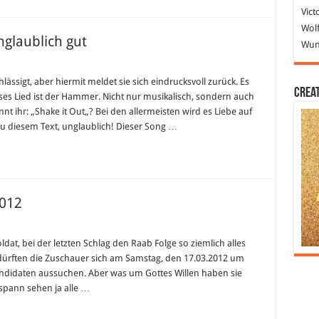
Vict
Wolf
glaublich gut
Wund
nce
ässigt, aber hiermit meldet sie sich eindrucksvoll zurück. Es
Crea
es Lied ist der Hammer. Nicht nur musikalisch, sondern auch
ine
t ihr: „Shake it Out„? Bei den allermeisten wird es Liebe auf
ublich
zu diesem Text, unglaublich! Dieser Song …
2012
at, bei der letzten Schlag den Raab Folge so ziemlich alles
– dürften die Zuschauer sich am Samstag, den 17.03.2012 um
ndidaten aussuchen. Aber was um Gottes Willen haben sie
spann sehen ja alle …