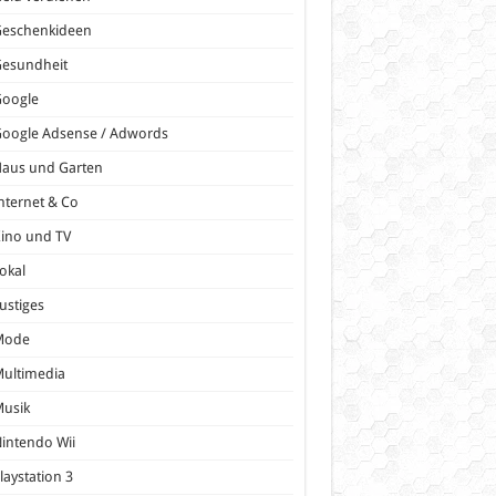
Geschenkideen
Gesundheit
Google
oogle Adsense / Adwords
Haus und Garten
nternet & Co
ino und TV
okal
ustiges
Mode
ultimedia
Musik
intendo Wii
laystation 3