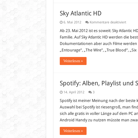
Androi
Gerät
schau
Sky Atlantic HD
für
6. Mai 2012
Kommentare deaktiviert
Sky
Atlantic
Ab 23. Mai 2012 ist es soweit: Sky Atlantic
HD
Familie. Auf Sky Atlantic HD werden die be
Dokumentationen aber auch Filme werden ge
„Entourage“, „The Wire“, „True Blood“, „Si
Weiterlesen »
Spotify: Alben, Playlist un
14. April 2012
3
Spotify ist meiner Meinung nach der beste 
Auswahl bei Spotify ist riesengroß, man fin
sich alle gratis in voller Länge auf dem 
Android Handy zu nutzen müsste man zwa
Weiterlesen »