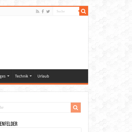
ges
Technik
Urlaub
enfelder