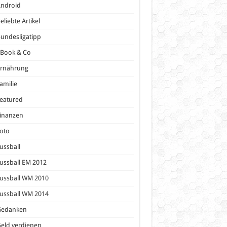
Android
eliebte Artikel
undesligatipp
eBook & Co
Ernährung
amilie
eatured
inanzen
oto
ussball
ussball EM 2012
ussball WM 2010
ussball WM 2014
Gedanken
eld verdienen