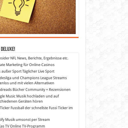
 DeLuXe!
nsider
NFL News, Berichte, Ergebnisse etc.
liate Marketing
für Online-Casinos
s außer Sport
Täglicher Live Sport
desliga und Champions League Streams
enlos und mit vielen Alternativen
dreads
Bücher Community + Rezensionen
gle Music
Musik hochladen und auf
schiedenen Geräten hören
 Ticker Fussball
der schnellste Fussi Ticker im
z
ify
Musik umsonst per Stream
as TV
Online TV-Programm