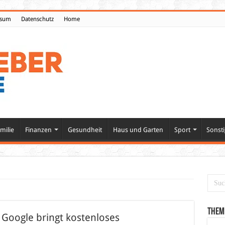
ssum
Datenschutz
Home
milie
Finanzen
Gesundheit
Haus und Garten
Sport
Sonsti
Them
 Google bringt kostenloses