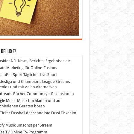
 DeLuXe!
nsider
NFL News, Berichte, Ergebnisse etc.
liate Marketing
für Online-Casinos
s außer Sport
Täglicher Live Sport
desliga und Champions League Streams
enlos und mit vielen Alternativen
dreads
Bücher Community + Rezensionen
gle Music
Musik hochladen und auf
schiedenen Geräten hören
 Ticker Fussball
der schnellste Fussi Ticker im
z
ify
Musik umsonst per Stream
as TV
Online TV-Programm