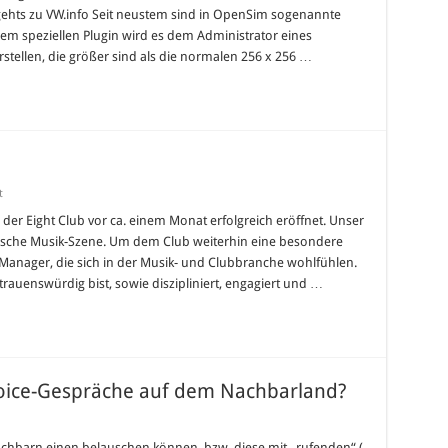
 gehts zu VW.info Seit neustem sind in OpenSim sogenannte
nSim
lich
em speziellen Plugin wird es dem Administrator eines
tellen, die größer sind als die normalen 256 x 256 …
s
tmal
ßer!
für
t
Eight
Club
de der Eight Club vor ca. einem Monat erfolgreich eröffnet. Unser
sucht
ische Musik-Szene. Um dem Club weiterhin eine besondere
Manager
 Manager, die sich in der Musik- und Clubbranche wohlfühlen.
auenswürdig bist, sowie diszipliniert, engagiert und …
oice-Gespräche auf dem Nachbarland?
rende
äusche
chbarn einen belauschen können, bzw. diese mit „rufenden“ (