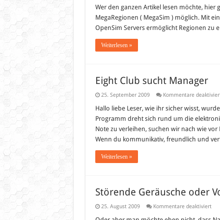
mit
Wer den ganzen Artikel lesen möchte, hier
Ope
mög
MegaRegionen ( MegaSim ) möglich. Mit ein
–
OpenSim Servers ermöglicht Regionen zu ers
Sim
ach
grö
Weiterlesen »
Eight Club sucht Manager
25. September 2009
Kommentare deaktivier
Hallo liebe Leser, wie ihr sicher wisst, wur
Programm dreht sich rund um die elektron
Note zu verleihen, suchen wir nach wie vor
Wenn du kommunikativ, freundlich und vertr
Weiterlesen »
Störende Geräusche oder V
für
25. August 2009
Kommentare deaktiviert
Stö
Ger
Oder aber man möchte eben nicht, dass Na