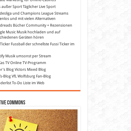
s außer Sport
Täglicher Live Sport
desliga und Champions League Streams
enlos und mit vielen Alternativen
dreads
Bücher Community + Rezensionen
gle Music
Musik hochladen und auf
schiedenen Geräten hören
 Ticker Fussball
der schnellste Fussi Ticker im
z
ify
Musik umsonst per Stream
as TV
Online TV-Programm
or's Blog
Victors Mixed Blog
s-Blog
VfL Wolfsburg Fan-Blog
erlist
To-Do Liste im Web
tive Commons