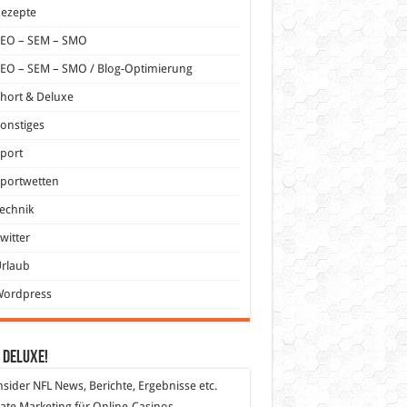
Rezepte
SEO – SEM – SMO
EO – SEM – SMO / Blog-Optimierung
hort & Deluxe
onstiges
port
portwetten
echnik
witter
Urlaub
Wordpress
 DeLuXe!
nsider
NFL News, Berichte, Ergebnisse etc.
liate Marketing
für Online-Casinos