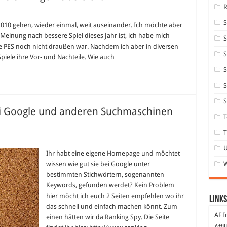
10 gehen, wieder einmal, weit auseinander. Ich möchte aber
Meinung nach bessere Spiel dieses Jahr ist, ich habe mich
S
ue PES noch nicht draußen war. Nachdem ich aber in diversen
S
iele ihre Vor- und Nachteile. Wie auch …
S
S
S
ei Google und anderen Suchmaschinen
T
T
Ihr habt eine eigene Homepage und möchtet
wissen wie gut sie bei Google unter
bestimmten Stichwörtern, sogenannten
Keywords, gefunden werdet? Kein Problem
hier möcht ich euch 2 Seiten empfehlen wo ihr
Links
das schnell und einfach machen könnt. Zum
AF I
einen hätten wir da Ranking Spy. Die Seite
Affi