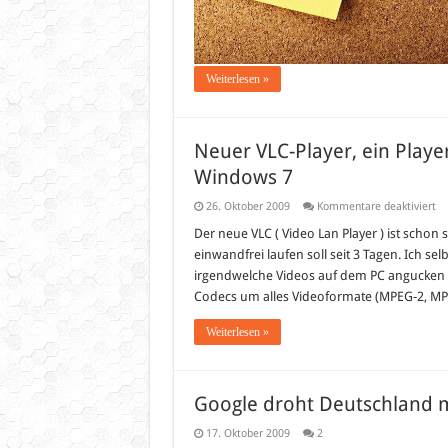
Weiterlesen »
Neuer VLC-Player, ein Player
Windows 7
fü
26. Oktober 2009
Kommentare deaktiviert
Ne
VL
Der neue VLC ( Video Lan Player ) ist schon 
Pl
einwandfrei laufen soll seit 3 Tagen. Ich se
ei
Pl
irgendwelche Videos auf dem PC angucken m
de
Codecs um alles Videoformate (MPEG-2, MP
al
ab
–
Weiterlesen »
Nu
au
fü
Wi
7
Google droht Deutschland m
17. Oktober 2009
2