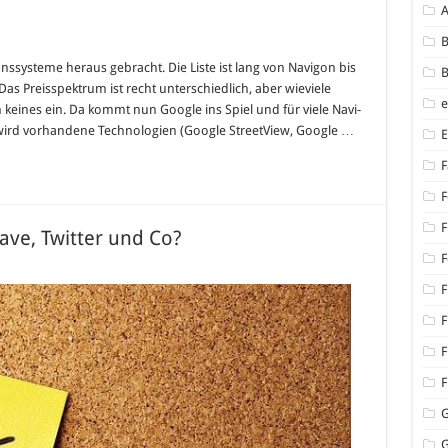
B
onssysteme heraus gebracht. Die Liste ist lang von Navigon bis
B
s Preisspektrum ist recht unterschiedlich, aber wieviele
an keines ein. Da kommt nun Google ins Spiel und für viele Navi-
 wird vorhandene Technologien (Google StreetView, Google …
F
F
F
ave, Twitter und Co?
F
F
F
F
F
G