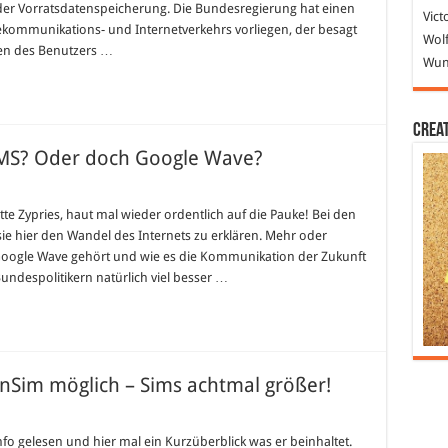
 der Vorratsdatenspeicherung. Die Bundesregierung hat einen
Vict
kommunikations- und Internetverkehrs vorliegen, der besagt
Wolf
ten des Benutzers …
Wund
Crea
MS? Oder doch Google Wave?
r
nnt
itte Zypries, haut mal wieder ordentlich auf die Pauke! Bei den
hon…
e hier den Wandel des Internets zu erklären. Mehr oder
ogle
S?
n Google Wave gehört und wie es die Kommunikation der Zukunft
er
 Bundespolitikern natürlich viel besser …
ch
ogle
ve?
Sim möglich – Sims achtmal größer!
aRegionen
nfo gelesen und hier mal ein Kurzüberblick was er beinhaltet.