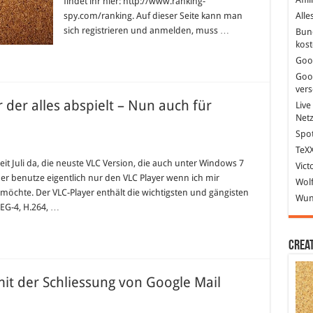
findet ihr hier: http://www.ranking-
spy.com/ranking. Auf dieser Seite kann man
Alle
sich registrieren und anmelden, muss …
Bun
kost
Goo
Goo
ver
 der alles abspielt – Nun auch für
Live
Net
Spot
r
TeXX
uer
C-
seit Juli da, die neuste VLC Version, die auch unter Windows 7
Vict
ayer,
lber benutze eigentlich nur den VLC Player wenn ich mir
n
Wolf
ayer
öchte. Der VLC-Player enthält die wichtigsten und gängisten
Wund
r
EG-4, H.264, …
les
spielt
n
ch
Crea
r
ndows
it der Schliessung von Google Mail