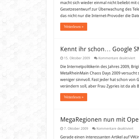
macht sich wieder einmal nicht beliebt mit
Gesetzesentwurf zur Überwachung des Tele
das nicht nur die Internet-Provoder die Da
Weiterlesen »
Kennt ihr schon… Google S
fü
15. Oktober 2009
Kommentare deaktiviert
Ke
ihr
Die Internetpolitikerin des Jahres 2009, Brig
sc
MetaRheinMain Chaos Days 2009 versucht si
Go
SM
weniger sinnvoll. Fast jeder hat schon vo
Od
verändern soll, aber Frau Zypries ist da als
do
Go
Wa
Weiterlesen »
MegaRegionen nun mit Open
für
7. Oktober 2009
Kommentare deaktiviert
Meg
nun
Gerade einen interessanten Artikel auf VW.i