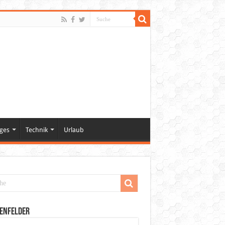
ges
Technik
Urlaub
enfelder