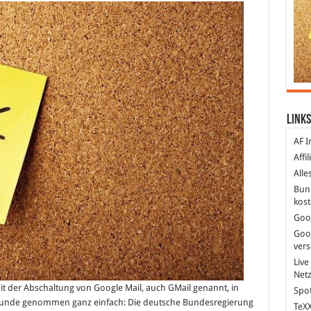
Links
AF I
Affi
Alle
Bun
kost
Goo
Goo
ver
Live
Net
 der Abschaltung von Google Mail, auch GMail genannt, in
Spot
runde genommen ganz einfach: Die deutsche Bundesregierung
TeXX