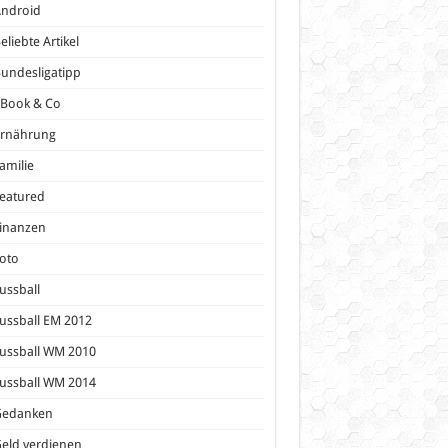
Android
eliebte Artikel
undesligatipp
eBook & Co
Ernährung
amilie
eatured
inanzen
oto
ussball
ussball EM 2012
ussball WM 2010
ussball WM 2014
Gedanken
eld verdienen