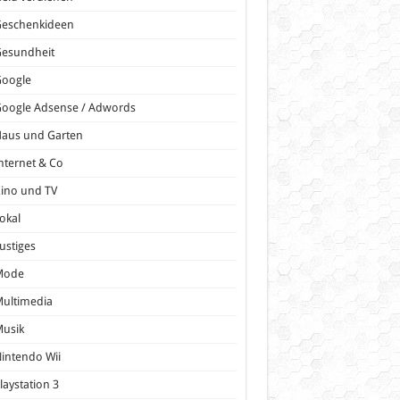
Geschenkideen
Gesundheit
Google
oogle Adsense / Adwords
Haus und Garten
nternet & Co
ino und TV
okal
ustiges
Mode
ultimedia
Musik
intendo Wii
laystation 3