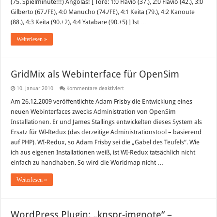
(75. Spielminute!!!) Angolas! [ Tore: 1:0 Flávio (37.), 2:0 Flávio (42.), 3:0
Spiele
live
Gilberto (67./FE), 4:0 Manucho (74./FE), 4:1 Keita (79.), 4:2 Kanoute
im
Free-
(88.), 4:3 Keita (90.+2), 4:4 Yatabare (90.+5) ] Ist …
TV!
Weiterlesen »
GridMix als Webinterface für OpenSim
für
10. Januar 2010
Kommentare deaktiviert
GridMix
als
Am 26.12.2009 veröffentlichte Adam Frisby die Entwicklung eines
Webinterface
neuen Webinterfaces zwecks Administration von OpenSim
für
OpenSim
Installationen. Er und James Stallings entwickelten dieses System als
Ersatz für WI-Redux (das derzeitige Administrationstool – basierend
auf PHP). WI-Redux, so Adam Frisby sei die „Gabel des Teufels“. Wie
ich aus eigenen Installationen weiß, ist WI-Redux tatsächlich nicht
einfach zu handhaben. So wird die Worldmap nicht …
Weiterlesen »
WordPress Plugin: „knspr-imgnote“ –