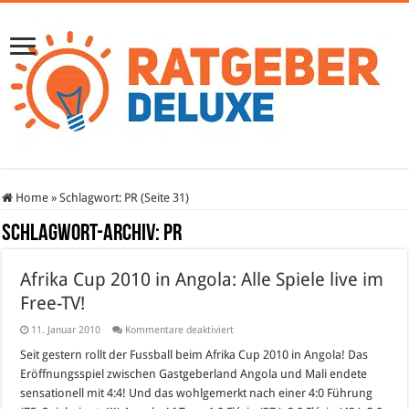
Home
»
Schlagwort:
PR
(Seite 31)
Schlagwort-Archiv:
PR
Afrika Cup 2010 in Angola: Alle Spiele live im
Free-TV!
für
11. Januar 2010
Kommentare deaktiviert
Afrika
Cup
Seit gestern rollt der Fussball beim Afrika Cup 2010 in Angola! Das
2010
Eröffnungsspiel zwischen Gastgeberland Angola und Mali endete
in
Angola:
sensationell mit 4:4! Und das wohlgemerkt nach einer 4:0 Führung
Alle