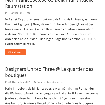
Mann zahlt 330.000 US Dollar für virtuelle
Raumstation
5. Januar 2010
2
In Planet Calypso, ehemals bekannt als Entropia Universe, kam nun
Buzz Erik Lightyear ( Nein, Name nicht frei erfunden 😉 , es ist der
Name seines Avatars ) in den Besitz einer virtuellen Raumstation
inklusive Nachtclub. Dafür musste er in einer Auktion aber auch
ordentlich Geld auf den Tisch legen. Sage und Schreibe 330 000 US
Dollar zahlte Buzz Erik …
Weiterlesen »
Designers United Three @ Le quartier des
boutiques
für
28. Dezember 2009
Kommentare deaktiviert
Designers
United
Hallo ihr Lieben, da bin ich wieder, etwas kränklich im RL nachdem
Three
die Weihnachtsfeiertage vergangen sind, aber in SL kann man sowas
@
Le
ja alles ausblenden… Heute habe ich mit Inga zusammen einen
quartier
Ausflug zur „Designers United 3“ nach Le quartier des boutiques
des