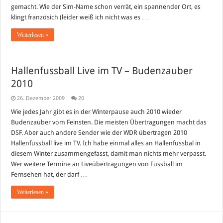
boutiques
gemacht. Wie der Sim-Name schon verrät, ein spannender Ort, es
klingt französich (leider weiß ich nicht was es …
Weiterlesen »
Hallenfussball Live im TV – Budenzauber
2010
26. Dezember 2009
20
Wie jedes Jahr gibt es in der Winterpause auch 2010 wieder
Budenzauber vom Feinsten. Die meisten Übertragungen macht das
DSF. Aber auch andere Sender wie der WDR übertragen 2010
Hallenfussball live im TV. Ich habe einmal alles an Hallenfussbal in
diesem Winter zusammengefasst, damit man nichts mehr verpasst.
Wer weitere Termine an Liveübertragungen von Fussball im
Fernsehen hat, der darf …
Weiterlesen »