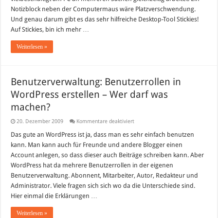
Notizblock neben der Computermaus wäre Platzverschwendung.
Und genau darum gibt es das sehr hilfreiche Desktop-Tool Stickies!
Auf Stickies, bin ich mehr …
Weiterlesen »
Benutzerverwaltung: Benutzerrollen in
WordPress erstellen – Wer darf was
machen?
für
20. Dezember 2009
Kommentare deaktiviert
Benutzerverwaltung:
Benutzerrollen
Das gute an WordPress ist ja, dass man es sehr einfach benutzen
in
kann. Man kann auch für Freunde und andere Blogger einen
WordPress
erstellen
Account anlegen, so dass dieser auch Beiträge schreiben kann. Aber
–
WordPress hat da mehrere Benutzerrollen in der eigenen
Wer
darf
Benutzerverwaltung. Abonnent, Mitarbeiter, Autor, Redakteur und
was
machen?
Administrator. Viele fragen sich sich wo da die Unterschiede sind.
Hier einmal die Erklärungen …
Weiterlesen »