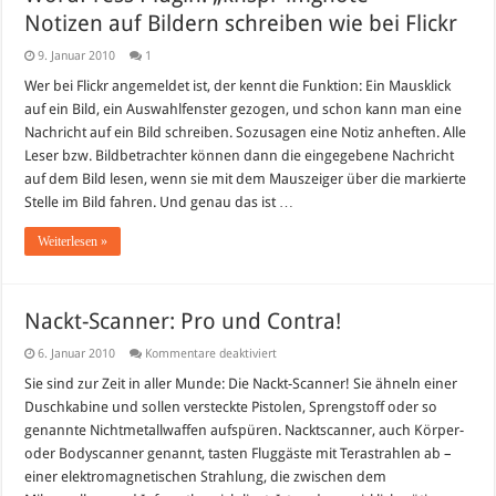
Notizen auf Bildern schreiben wie bei Flickr
9. Januar 2010
1
Wer bei Flickr angemeldet ist, der kennt die Funktion: Ein Mausklick
auf ein Bild, ein Auswahlfenster gezogen, und schon kann man eine
Nachricht auf ein Bild schreiben. Sozusagen eine Notiz anheften. Alle
Leser bzw. Bildbetrachter können dann die eingegebene Nachricht
auf dem Bild lesen, wenn sie mit dem Mauszeiger über die markierte
Stelle im Bild fahren. Und genau das ist …
Weiterlesen »
Nackt-Scanner: Pro und Contra!
für
6. Januar 2010
Kommentare deaktiviert
Nackt-
Scanner:
Sie sind zur Zeit in aller Munde: Die Nackt-Scanner! Sie ähneln einer
Pro
Duschkabine und sollen versteckte Pistolen, Sprengstoff oder so
und
Contra!
genannte Nichtmetallwaffen aufspüren. Nacktscanner, auch Körper-
oder Bodyscanner genannt, tasten Fluggäste mit Terastrahlen ab –
einer elektromagnetischen Strahlung, die zwischen dem