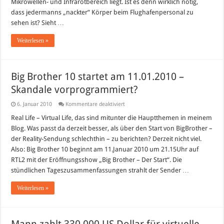
Mikrowellen- und Infrarotbereich liegt. Ist es denn wirklich nötig,
dass jedermanns „nackter“ Körper beim Flughafenpersonal zu
sehen ist? Sieht …
Weiterlesen »
Big Brother 10 startet am 11.01.2010 –
Skandale vorprogrammiert?
für
6. Januar 2010
Kommentare deaktiviert
Big
Brother
Real Life – Virtual Life, das sind mitunter die Hauptthemen in meinem
10
Blog. Was passt da derzeit besser, als über den Start von BigBrother –
startet
am
der Reality-Sendung schlechthin – zu berichten? Derzeit nicht viel.
11.01.2010
Also: Big Brother 10 beginnt am 11.Januar 2010 um 21.15Uhr auf
–
Skandale
RTL2 mit der Eröffnungsshow „Big Brother – Der Start“. Die
vorprogrammiert?
stündlichen Tageszusammenfassungen strahlt der Sender …
Weiterlesen »