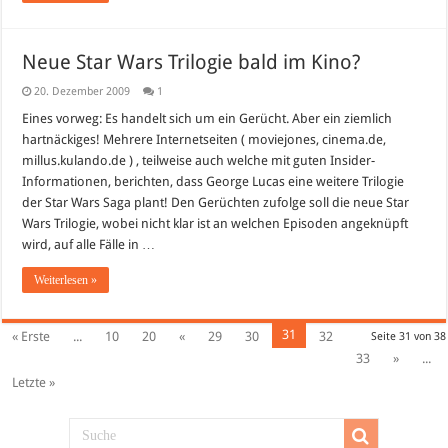
Neue Star Wars Trilogie bald im Kino?
20. Dezember 2009
1
Eines vorweg: Es handelt sich um ein Gerücht. Aber ein ziemlich
hartnäckiges! Mehrere Internetseiten ( moviejones, cinema.de,
millus.kulando.de ) , teilweise auch welche mit guten Insider-
Informationen, berichten, dass George Lucas eine weitere Trilogie
der Star Wars Saga plant! Den Gerüchten zufolge soll die neue Star
Wars Trilogie, wobei nicht klar ist an welchen Episoden angeknüpft
wird, auf alle Fälle in …
Weiterlesen »
31
« Erste
...
10
20
«
29
30
32
Seite 31 von 38
33
»
...
Letzte »