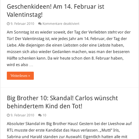
Geschenkideen! Am 14. Februar ist
Valentinstag!
für
9. Februar 2010
Kommentare deaktiviert
Geschenkideen!
Am
Am Sonntag ist es wieder soweit, der Tag der Verliebten steht vor der
14.
Tür! Der Valentinstag ist, wie jedes Jahr am 14. Februar, der Tag der
Februar
ist
Liebe. Alle diejenigen die einen Liebsten oder eine Liebste haben,
Valentinstag!
müssen sich also wieder Gedanken machen, was man der besseren
Hälfte schenken kann. Da wir heute schon den 8. Februar haben,
wird es also …
Weiterlesen »
Big Brother 10: Skandal! Carlos wünscht
behindertem Kind den Tot!
9. Februar 2010
10
Absoluter Skandal im Big Brother Haus! Gestern bei der Liveshow auf
RTL musste der erste Kandidat das Haus verlassen. „Mutti“ Iris,
Sabrina und Harald standen zur Auswahl. Eigentlich hatten alle mit