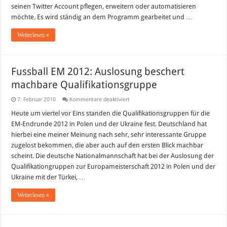
seinen Twitter Account pflegen, erweitern oder automatisieren
möchte. Es wird ständig an dem Programm gearbeitet und …
Weiterlesen »
Fussball EM 2012: Auslosung beschert
machbare Qualifikationsgruppe
für
7. Februar 2010
Kommentare deaktiviert
Fussball
EM
Heute um viertel vor Eins standen die Qualifikationsgruppen für die
2012:
EM-Endrunde 2012 in Polen und der Ukraine fest. Deutschland hat
Auslosung
beschert
hierbei eine meiner Meinung nach sehr, sehr interessante Gruppe
machbare
zugelost bekommen, die aber auch auf den ersten Blick machbar
Qualifikationsgruppe
scheint. Die deutsche Nationalmannschaft hat bei der Auslosung der
Qualifikationgruppen zur Europameisterschaft 2012 in Polen und der
Ukraine mit der Türkei, …
Weiterlesen »