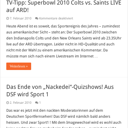
TV-Tipp: Superbowl 2010 Colts vs. Saints LIVE
auf ARD!
für
7. Februar 2010
Kommentare deaktiviert
TV-
Tipp:
Heute Abend ist es soweit, das Sportereignis des Jahres – zumindest
Superbowl
aus amerikanischer Sicht – steht an: Der Superbowl 2010 zwischen
2010
Colts
den Indianapolis Colts und den New Orleans Saints wird ab 23.35Uhr
vs.
live auf der ARD übertragen. Leider nicht in HD-Qualität und auch
Saints
LIVE
nicht mit der Wahl zu einem amerikanischen Kommentar. Da
auf
ARD!
müsste man sich nach einem Livestream im Internet …
Weiterlesen »
Das Ende von „Nackedei“-Quizshows! Aus
DSF wird Sport 1
2. Februar 2010
1
Das war es jetzt mit den nackten Moderatorinnen auf dem
Deutschen Sportfernsehen! Das DSF wird nämlich bald anders
heissen. Und zwar Sport1 ! Mit dem Imagewechsel wird es wohl auch