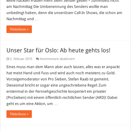
keine nackten Frauen mehr beim Sender geben – zumindest nicht
am Nachmittag Die Umbenennung des Senders wollte man
unbedingt haben, denn die unseriösen Call-In Shows, die schon am
Nachmittag und …
Weiterlesen »
Unser Star für Oslo: Ab heute gehts los!
für
2. Februar 2010
Kommentare deaktiviert
Unser
Star
Eines muss man dem Mann aber auch lassen, alles was er anpackt
für
hat meist Hand und Fuss und wird auch noch meistens zu Gold.
Oslo:
Ab
Vorzeigemoderator von Pro Sieben, Stefan Raab ist gemeint.
heute
Diesesmal bricht er sogar eine ungeschriebene Regel: Zum
gehts
los!
erstenmal in der Fernsehgeschichte kooperiert ein privater
(ProSieben) mit einem öffentlich-rechtlichen Sender (ARD)! Dabei
geht es um eine Aktion, um …
Weiterlesen »