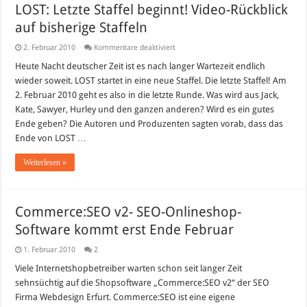
LOST: Letzte Staffel beginnt! Video-Rückblick
auf bisherige Staffeln
für
2. Februar 2010
Kommentare deaktiviert
LOST:
Letzte
Heute Nacht deutscher Zeit ist es nach langer Wartezeit endlich
Staffel
wieder soweit. LOST startet in eine neue Staffel. Die letzte Staffel! Am
beginnt!
Video-
2. Februar 2010 geht es also in die letzte Runde. Was wird aus Jack,
Rückblick
Kate, Sawyer, Hurley und den ganzen anderen? Wird es ein gutes
auf
bisherige
Ende geben? Die Autoren und Produzenten sagten vorab, dass das
Staffeln
Ende von LOST …
Weiterlesen »
Commerce:SEO v2- SEO-Onlineshop-
Software kommt erst Ende Februar
1. Februar 2010
2
Viele Internetshopbetreiber warten schon seit langer Zeit
sehnsüchtig auf die Shopsoftware „Commerce:SEO v2“ der SEO
Firma Webdesign Erfurt. Commerce:SEO ist eine eigene