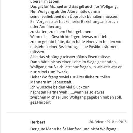
überall im Leben.
Das gilt für Michael und das gilt auch für Wolfgang.
Nur Wolfgang als der Ältere hätte dann in
seiner verliebtheit den Überblick behalten müssen.
Ein Vorgesetzter hat keinerlei Beziehungsanspruch
oder Annäherung
zu starten, zu einem Untergebenen.
Wenn diese Geschichte Irgendetwas mit Liebe
zu tun gehabt hätte, dann hätte einer von beiden vor
entstehen einer Beziehung, seine Position räumen
müssen.
Also das Abhängigkeitsverhältnis lösen müsse.
Dann hätte nichts einer Liebe im Wege gestanden.
Wolfgang muß sich jetzt nur fragen, in wieweit war er
nur Mittel zum Zweck.
Lieber Wolfgang soviel zur Altersliebe zu tollen
Männern im Lebenssaft.
Ich wünsche beiden viel Glück zur
nächsten Partnerwahl…..wenn es so etwas
zwischen Michael und Wolfgang gegeben haben soll.
gez.Herbert
Herbert
26. Februar 2010 at 09:16
Der gute Mann heißt Manfred und nicht Wolfgang.