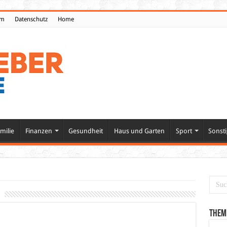
um
Datenschutz
Home
milie
Finanzen
Gesundheit
Haus und Garten
Sport
Sonsti
Them