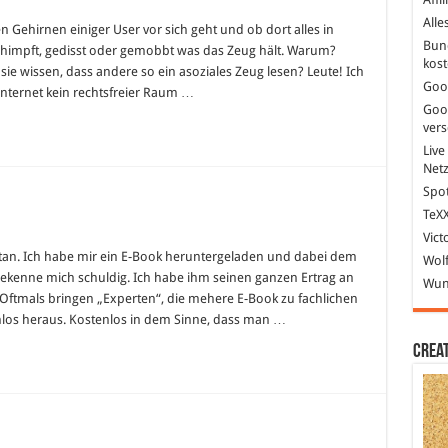
igungen
Alle
 Gehirnen einiger User vor sich geht und ob dort alles in
et
Bun
schimpft, gedisst oder gemobbt was das Zeug hält. Warum?
kost
ie wissen, dass andere so ein asoziales Zeug lesen? Leute! Ich
Goo
nternet kein rechtsfreier Raum …
Goo
ver
Live
Net
Spot
TeXX
Vict
etan. Ich habe mir ein E-Book heruntergeladen und dabei dem
Wolf
bekenne mich schuldig. Ich habe ihm seinen ganzen Ertrag an
Wund
ftmals bringen „Experten“, die mehere E-Book zu fachlichen
nlos heraus. Kostenlos in dem Sinne, dass man …
Crea