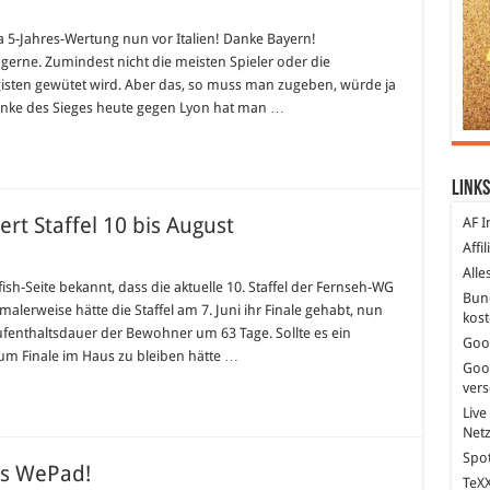
n:
efa 5-Jahres-Wertung nun vor Italien! Danke Bayern!
gerne. Zumindest nicht die meisten Spieler oder die
ht!
gisten gewütet wird. Aber das, so muss man zugeben, würde ja
Danke des Sieges heute gegen Lyon hat man …
Links
ert Staffel 10 bis August
AF I
Affi
Alle
er
fish-Seite bekannt, dass die aktuelle 10. Staffel der Fernseh-WG
Bun
alerweise hätte die Staffel am 7. Juni ihr Finale gehabt, nun
kost
ngert
fenthaltsdauer der Bewohner um 63 Tage. Sollte es ein
l
Goo
um Finale im Haus zu bleiben hätte …
Goo
t
ver
Live
Net
Spot
as WePad!
TeXX