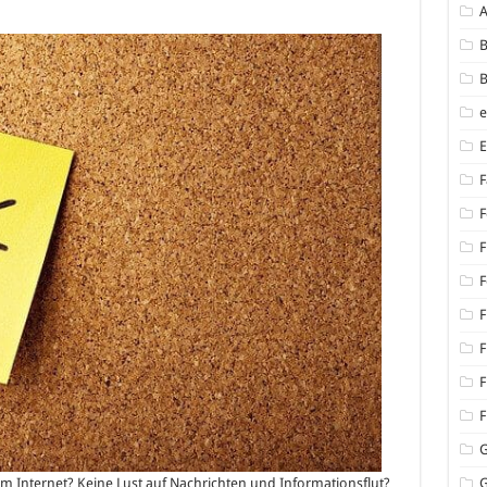
B
B
F
F
F
F
F
F
F
F
m Internet? Keine Lust auf Nachrichten und Informationsflut?
G