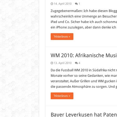
14. April 2010
1
Zugegebenermaßen: Ich habe diesen Blogg
wahrscheinlich eine Unmenge an Besuchern g
iPad und Co. Sicher habe ich auch schonm
ein iPhone zuzulegen, aber dann denke ic
Weiterlesen »
WM 2010: Afrikanische Musi
13. April 2010
4
Da die Fussball WM 2010 in Südafrika nicht 
Monate vorher so seine Gedanken, wie man
veranstaltet. Außer Grillen und WM gucken i
die passende Atmosphäre zu sorgen. Und g
Weiterlesen »
Bayer Leverkusen hat Patent