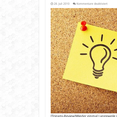
für
28. Juli 2010
Kommentare deaktiviert
My
Free
Farm
[Trigami-Review]Wieder einmal Langeweile i