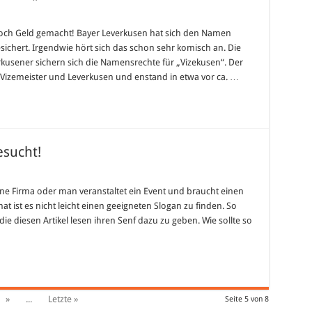
kusen
och Geld gemacht! Bayer Leverkusen hat sich den Namen
ichert. Irgendwie hört sich das schon sehr komisch an. Die
t
kusener sichern sich die Namensrechte für „Vizekusen“. Der
kusen“!
izemeister und Leverkusen und enstand in etwa vor ca. …
esucht!
ine Firma oder man veranstaltet ein Event und braucht einen
t ist es nicht leicht einen geeigneten Slogan zu finden. So
ie diesen Artikel lesen ihren Senf dazu zu geben. Wie sollte so
»
...
Letzte »
Seite 5 von 8