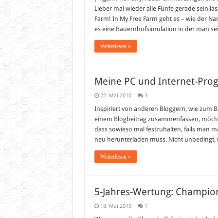
Lieber mal wieder alle Fünfe gerade sein l
Farm! In My Free Farm geht es – wie der Na
es eine Bauernhofsimulation in der man se
Weiterlesen »
Meine PC und Internet-Pr
22. Mai 2010
3
Inspiriert von anderen Bloggern, wie zum B
einem Blogbeitrag zusammenfassen, möchte i
dass sowieso mal festzuhalten, falls man 
neu herunterladen muss. Nicht unbedingt, 
Weiterlesen »
5-Jahres-Wertung: Champion
18. Mai 2010
1