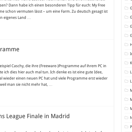
assen? Dann habe ich einen besonderen Tipp für euch: My Free
me schon vermuten lässt – um eine Farm. Zu deutsch gesagt ist
in eigenes Land …
G
ogramme
I
K
eispiel Caschy, die ihre (Freeware-)Programme auf ihrem PC in
ch dies hier auch mal tun. Ich denke es ist eine gute Idee,
L
mal wieder einen neuen PC hat und viele Programme erst wieder
L
weil man sie nicht mehr hat, …
M
s League Finale in Madrid
N
P