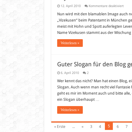
für
12. April 2010
Kommentare deaktiviert
Bayer
Lever
Nun wird mit den blamablen Image auch n
hat
„Vizekusen“ beim Patentamt in München ges
Paten
auf
meist mit Hohn und Spott auferlegten Lever
„Vize
Name Vizekusen stammt aus der Mischung V
Weiterlesen »
Guter Slogan für den Blog g
6. April 2010
2
Wer kennt das nicht? Man hat einen Blog, e
Slogan. Auch wenn man recht viel Fantasie ha
geht es mir im Moment auch und bitte alle, d
ein Slogan überhaupt …
Weiterlesen »
5
« Erste
...
«
3
4
6
7