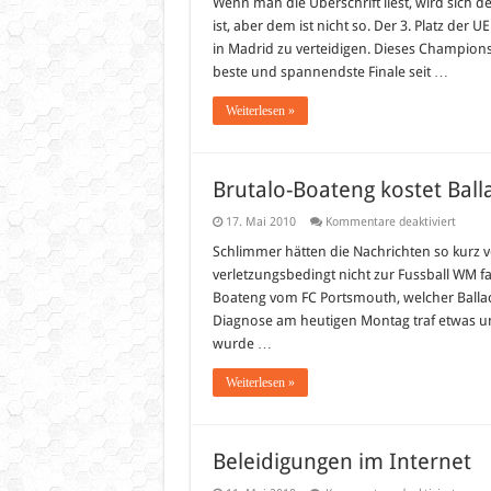
Wenn man die Überschrift liest, wird sich d
ist, aber dem ist nicht so. Der 3. Platz der
in Madrid zu verteidigen. Dieses Champions Le
beste und spannendste Finale seit …
Weiterlesen »
Brutalo-Boateng kostet Bal
für
17. Mai 2010
Kommentare deaktiviert
Brutal
Boate
Schlimmer hätten die Nachrichten so kurz v
kostet
verletzungsbedingt nicht zur Fussball WM f
Ballac
die
Boateng vom FC Portsmouth, welcher Ballack
WM
Diagnose am heutigen Montag traf etwas uner
wurde …
Weiterlesen »
Beleidigungen im Internet