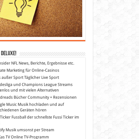
 DeLuXe!
nsider
NFL News, Berichte, Ergebnisse etc.
liate Marketing
für Online-Casinos
s außer Sport
Täglicher Live Sport
desliga und Champions League Streams
enlos und mit vielen Alternativen
dreads
Bücher Community + Rezensionen
gle Music
Musik hochladen und auf
schiedenen Geräten hören
 Ticker Fussball
der schnellste Fussi Ticker im
z
ify
Musik umsonst per Stream
as TV
Online TV-Programm