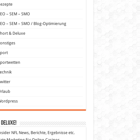
Rezepte
SEO – SEM – SMO
EO – SEM – SMO / Blog-Optimierung
hort & Deluxe
onstiges
port
portwetten
echnik
witter
Urlaub
Wordpress
 DeLuXe!
nsider
NFL News, Berichte, Ergebnisse etc.
liate Marketing
für Online-Casinos