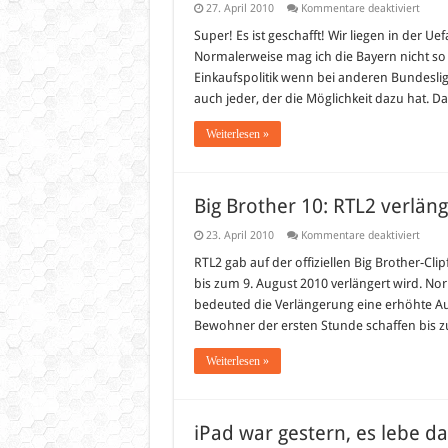
für
27. April 2010
Kommentare deaktiviert
Liebe
Bayer
Super! Es ist geschafft! Wir liegen in der U
Gut
Normalerweise mag ich die Bayern nicht so 
gemac
Einkaufspolitik wenn bei anderen Bundesli
auch jeder, der die Möglichkeit dazu hat. 
Weiterlesen »
Big Brother 10: RTL2 verläng
für
23. April 2010
Kommentare deaktiviert
Big
Broth
RTL2 gab auf der offiziellen Big Brother-Clip
10:
bis zum 9. August 2010 verlängert wird. Norm
RTL2
verlä
bedeuted die Verlängerung eine erhöhte Au
Staffe
Bewohner der ersten Stunde schaffen bis z
10
bis
Augus
Weiterlesen »
iPad war gestern, es lebe d