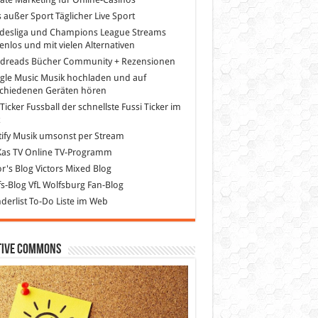
s außer Sport
Täglicher Live Sport
desliga und Champions League Streams
enlos und mit vielen Alternativen
dreads
Bücher Community + Rezensionen
gle Music
Musik hochladen und auf
schiedenen Geräten hören
 Ticker Fussball
der schnellste Fussi Ticker im
z
ify
Musik umsonst per Stream
as TV
Online TV-Programm
or's Blog
Victors Mixed Blog
s-Blog
VfL Wolfsburg Fan-Blog
erlist
To-Do Liste im Web
tive Commons