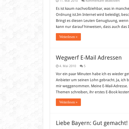
für
11. Mai 2010
Kommentare deaktiviert
Beleid
im
Es ist kaum nachvollziehbar, was in manchen
Intern
Ordnung ist.Im Internet wird beleidigt, be
Bringt es diesen Leuten Genugtuung, wenn s
kann nur darauf hinweisen, dass auch das I
Weiterlesen »
Wegwerf E-Mail Adressen
4. Mai 2010
5
Vor ein paar Minuten habe ich es wieder g
Anbieter um seinen Lohn gebracht. Ja, ich 
mir weggenommen. Meine E-Mail-Adresse. O
Themen schreiben, ihr erstes E-Book koste
Weiterlesen »
Liebe Bayern: Gut gemacht!