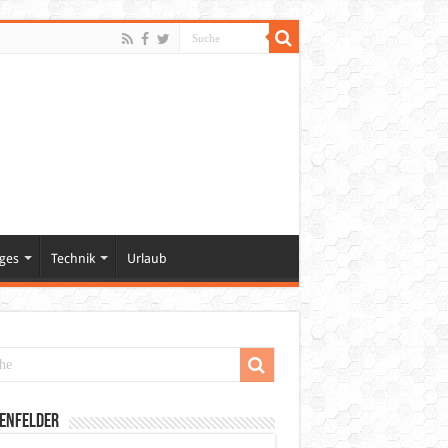
ges
Technik
Urlaub
enfelder