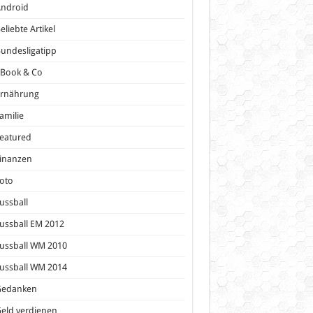
Android
eliebte Artikel
undesligatipp
eBook & Co
Ernährung
amilie
eatured
inanzen
oto
ussball
ussball EM 2012
ussball WM 2010
ussball WM 2014
Gedanken
eld verdienen