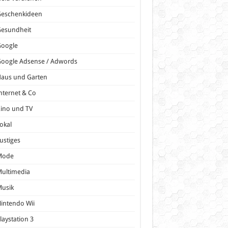
Geschenkideen
Gesundheit
Google
oogle Adsense / Adwords
Haus und Garten
nternet & Co
ino und TV
okal
ustiges
Mode
ultimedia
Musik
intendo Wii
laystation 3