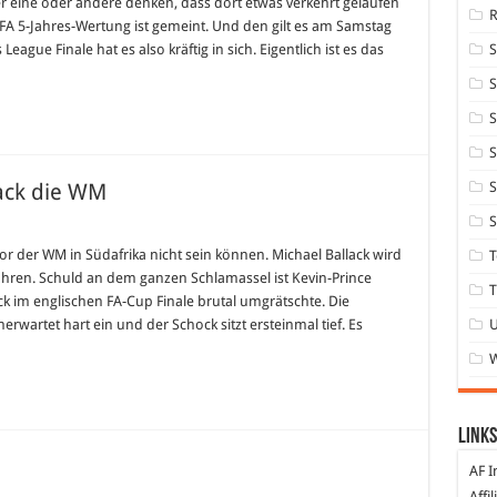
er eine oder andere denken, dass dort etwas verkehrt gelaufen
 UEFA 5-Jahres-Wertung ist gemeint. Und den gilt es am Samstag
ague Finale hat es also kräftig in sich. Eigentlich ist es das
S
S
S
lack die WM
S
S
o-
ng
or der WM in Südafrika nicht sein können. Michael Ballack wird
T
ahren. Schuld an dem ganzen Schlamassel ist Kevin-Prince
k
T
 im englischen FA-Cup Finale brutal umgrätschte. Die
wartet hart ein und der Schock sitzt ersteinmal tief. Es
Links
AF I
Affi