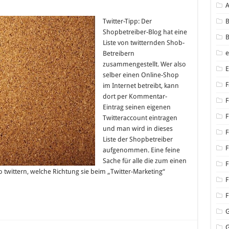
für
Shopbetreiber
Twitter-
Twitter-Tipp: Der
B
Liste
Shopbetreiber-Blog hat eine
B
Liste von twitternden Shob-
Betreibern
zusammengestellt. Wer also
selber einen Online-Shop
F
im Internet betreibt, kann
dort per Kommentar-
F
Eintrag seinen eigenen
F
Twitteraccount eintragen
und man wird in dieses
F
Liste der Shopbetreiber
F
aufgenommen. Eine feine
Sache für alle die zum einen
F
 twittern, welche Richtung sie beim „Twitter-Marketing“
F
F
G