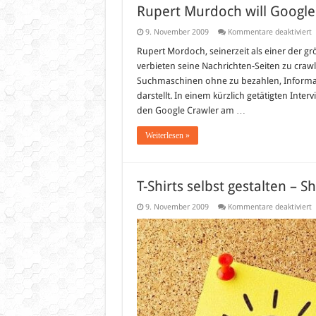
Rupert Murdoch will Google
f
9. November 2009
Kommentare deaktiviert
R
M
Rupert Mordoch, seinerzeit als einer der 
w
verbieten seine Nachrichten-Seiten zu crawl
G
a
Suchmaschinen ohne zu bezahlen, Informati
darstellt. In einem kürzlich getätigten Inte
den Google Crawler am …
Weiterlesen »
T-Shirts selbst gestalten – Sh
f
9. November 2009
Kommentare deaktiviert
T
S
s
g
–
S