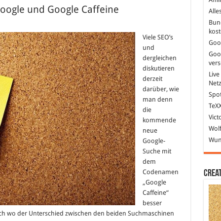
oogle und Google Caffeine
Alle
Bun
ür
er
kost
nterschied
Viele SEO’s
Goo
wischen
und
oogle
Goo
nd
dergleichen
oogle
ver
diskutieren
affeine
Live
derzeit
Net
darüber, wie
Spot
man denn
TeXX
die
Vict
kommende
Wolf
neue
Wund
Google-
Suche mit
dem
Codenamen
Crea
„Google
Caffeine“
besser
sich wo der Unterschied zwischen den beiden Suchmaschinen