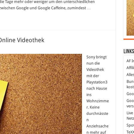
t die Tage mehr oder weniger um den unterschiedlichen
ch zwischen Google und Google Caffeine, zumindest …
Online Videothek
ür
Links
ony
laystation3
Sony bringt
ald
AF I
nun die
it
Affi
nline
Videothek
ideothek
Alle
mit der
Bun
Playstation3
kost
nach Hause
Goo
ins
Goo
Wohnzimme
ver
r. Keine
Live
durchnässte
Net
n
Spot
Anziehsache
TeXX
n mehr auf