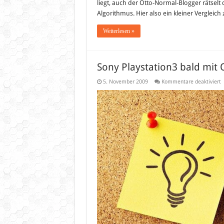
liegt, auch der Otto-Normal-Blogger rätsel
Algorithmus. Hier also ein kleiner Verglei
Weiterlesen »
Sony Playstation3 bald mit 
f
5. November 2009
Kommentare deaktiviert
S
P
b
m
O
V