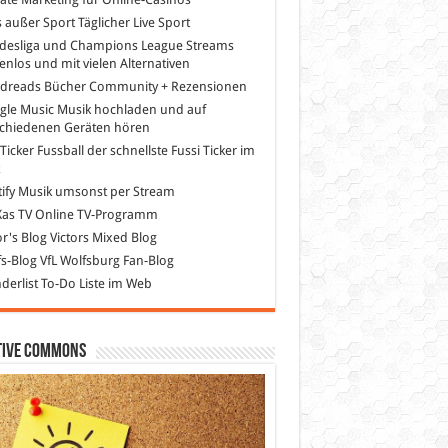
s außer Sport
Täglicher Live Sport
desliga und Champions League Streams
enlos und mit vielen Alternativen
dreads
Bücher Community + Rezensionen
gle Music
Musik hochladen und auf
schiedenen Geräten hören
 Ticker Fussball
der schnellste Fussi Ticker im
z
ify
Musik umsonst per Stream
as TV
Online TV-Programm
or's Blog
Victors Mixed Blog
s-Blog
VfL Wolfsburg Fan-Blog
erlist
To-Do Liste im Web
tive Commons