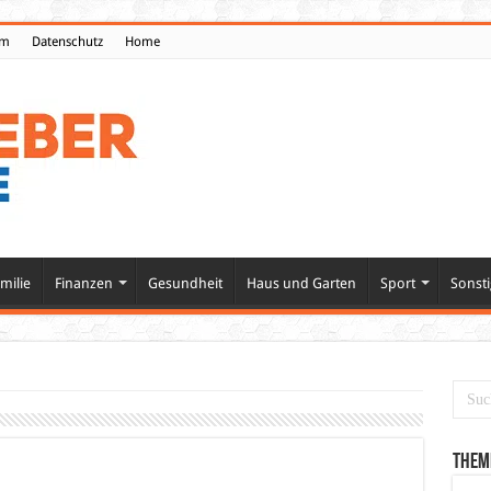
um
Datenschutz
Home
milie
Finanzen
Gesundheit
Haus und Garten
Sport
Sonsti
Them