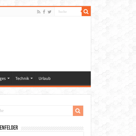
ges
Technik
Urlaub
enfelder