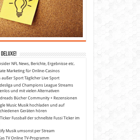
 DeLuXe!
nsider
NFL News, Berichte, Ergebnisse etc.
liate Marketing
für Online-Casinos
s außer Sport
Täglicher Live Sport
desliga und Champions League Streams
enlos und mit vielen Alternativen
dreads
Bücher Community + Rezensionen
gle Music
Musik hochladen und auf
schiedenen Geräten hören
 Ticker Fussball
der schnellste Fussi Ticker im
z
ify
Musik umsonst per Stream
as TV
Online TV-Programm