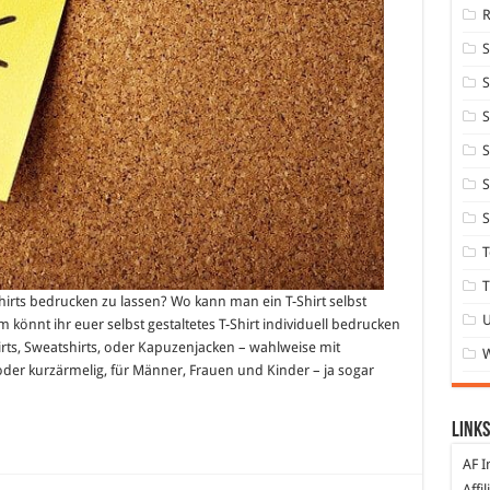
S
S
S
S
S
T
T
Shirts bedrucken zu lassen? Wo kann man ein T-Shirt selbst
om könnt ihr euer selbst gestaltetes T-Shirt individuell bedrucken
hirts, Sweatshirts, oder Kapuzenjacken – wahlweise mit
der kurzärmelig, für Männer, Frauen und Kinder – ja sogar
Links
AF I
Affi