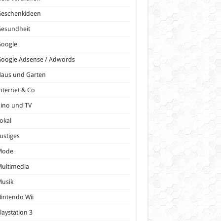
Geschenkideen
Gesundheit
Google
oogle Adsense / Adwords
Haus und Garten
nternet & Co
ino und TV
okal
ustiges
Mode
ultimedia
Musik
intendo Wii
laystation 3