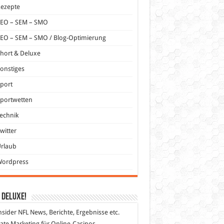
Rezepte
SEO – SEM – SMO
EO – SEM – SMO / Blog-Optimierung
hort & Deluxe
onstiges
port
portwetten
echnik
witter
Urlaub
Wordpress
 DeLuXe!
nsider
NFL News, Berichte, Ergebnisse etc.
liate Marketing
für Online-Casinos