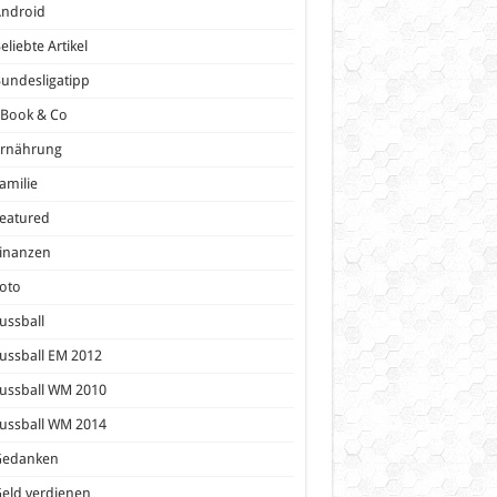
Android
eliebte Artikel
undesligatipp
eBook & Co
Ernährung
amilie
eatured
inanzen
oto
ussball
ussball EM 2012
ussball WM 2010
ussball WM 2014
Gedanken
eld verdienen