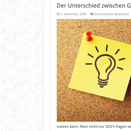
Der Unterschied zwischen G
f
5. November 2009
Kommentare deaktiviert
D
U
z
G
u
G
C
nutzen kann. Aber nicht nur SEO’s fragen 