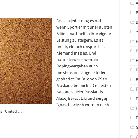
für
B
Doping
hat
Fast ein jeder mag es nicht,
B
nun
wenn Sportler mit unerlaubten
freie
Bahn
Mitteln nachhelfen ihre eigene
im
Leistung zu steigern. Es ist
Profisport!
Lächerliche
unfair, einfach unsportlich.
Sperre
F
für
Niemand mag es. Und
ZSKA
normalerweise werden
Moskau
F
Doping-Vergehen auch
F
meistens mit langen Strafen
geahndet. Im Falle von ZSKA
F
Moskau aber nicht. Die beiden
F
Nationalspieler Russlands
Alexej Beresutzki und Sergej
F
Ignaschewitsch wurden nach
F
er United …
F
G