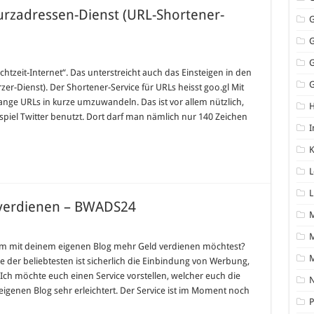
rzadressen-Dienst (URL-Shortener-
für
Google
nun
tzeit-Internet“. Das unterstreicht auch das Einsteigen in den
auch
G
er-Dienst). Der Shortener-Service für URLs heisst goo.gl Mit
mit
URL-
nge URLs in kurze umzuwandeln. Das ist vor allem nützlich,
Kurzadressen-
iel Twitter benutzt. Dort darf man nämlich nur 140 Zeichen
Dienst
(URL-
I
Shortener-
Service)
K
L
L
 verdienen – BWADS24
M
 um mit deinem eigenen Blog mehr Geld verdienen möchtest?
ne der beliebtesten ist sicherlich die Einbindung von Werbung,
ch möchte euch einen Service vorstellen, welcher euch die
N
genen Blog sehr erleichtert. Der Service ist im Moment noch
P