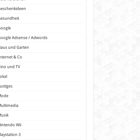
Geschenkideen
Gesundheit
Google
oogle Adsense / Adwords
Haus und Garten
nternet & Co
ino und TV
okal
ustiges
Mode
ultimedia
Musik
intendo Wii
laystation 3