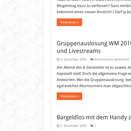
Blogeintrag dazu zu verfassen? Ganz einfa
bekommt einen neuen Anstrich! ( Darf ja ke
Weiterlesen »
Gruppenauslosung WM 2010 
und Livestreams
f
3. Dezember 2009
Kommentare deaktiviert
G
Am Abend des 4. Dezember ist es soweit, di
2
Kapstadt statt! Doch die allgemeine Frage 
S
–
Antworten. Wer die Gruppenauslosung live 
L
egal welches Abonnoment man abgeschlosse
Ü
u
L
Weiterlesen »
Bargeldlos mit dem Handy z
2. Dezember 2009
1