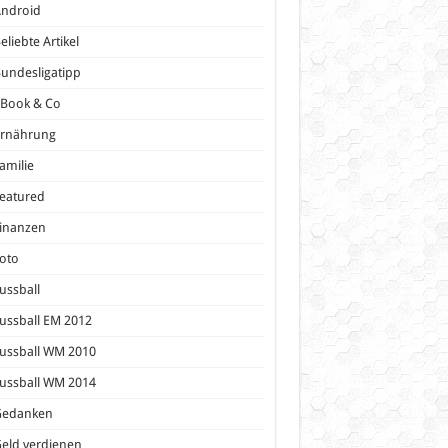
Android
eliebte Artikel
undesligatipp
eBook & Co
Ernährung
amilie
eatured
inanzen
oto
ussball
ussball EM 2012
ussball WM 2010
ussball WM 2014
Gedanken
eld verdienen