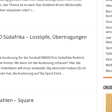
ch, das Thema ist es wert: Das Goldene M von McDonalds
Alle
iner verpassen oder? ) …
Bun
kost
Goo
Goo
ver
Südafrika – Lostöpfe, Übertragungen
Live
Net
Spot
ür
TeXX
ruppenauslosung
WM
e Auslosung für die Fussball WM2010 in Südafrika findet in
Vict
010
wie immer: Wo kann ich die Auslosung schauen? Hier die
üdafrika
Wolf
miterleben will muss entweder Sky abonniert haben (Es ist
ostöpfe,
Wund
n hat, die Auslosung auf Sky Sport Extra …
bertragungen
nd
ivestreams
Crea
ahlen – Square