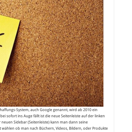
ab
2010
schaffungs-System, auch Google genannt, wird ab 2010 ein
sofort ins Auge fällt ist die neue Seitenleiste auf der linken
r neuen Sidebar (Seitenleiste) kann man dann seine
t wählen ob man nach Büchern, Videos, Bildern, oder Produkte