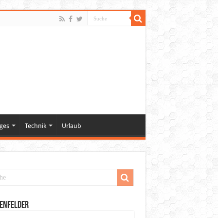
ges
Technik
Urlaub
enfelder