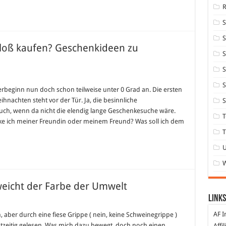
S
bloß kaufen? Geschenkideen zu
S
S
S
beginn nun doch schon teilweise unter 0 Grad an. Die ersten
hnachten steht vor der Tür. Ja, die besinnliche
S
uch, wenn da nicht die elendig lange Geschenkesuche wäre.
T
ke ich meiner Freundin oder meinem Freund? Was soll ich dem
T
eicht der Farbe der Umwelt
Links
AF I
ber durch eine fiese Grippe ( nein, keine Schweinegrippe )
echtzeitig gelesen. Was mich dazu bewegt, doch noch einen
Affi