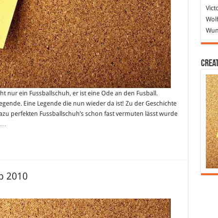
Vict
Wolf
Wund
Crea
ht nur ein Fussballschuh, er ist eine Ode an den Fusball.
e Legende. Eine Legende die nun wieder da ist! Zu der Geschichte
zu perfekten Fussballschuh’s schon fast vermuten lässt wurde
 …
b 2010
für
Google
mit
neuem
Design