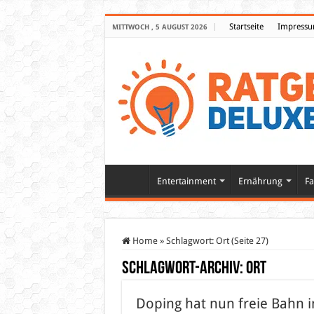
Startseite
Impress
MITTWOCH , 5 AUGUST 2026
Entertainment
Ernährung
Fa
Home
»
Schlagwort:
Ort
(Seite 27)
Schlagwort-Archiv:
Ort
Doping hat nun freie Bahn i