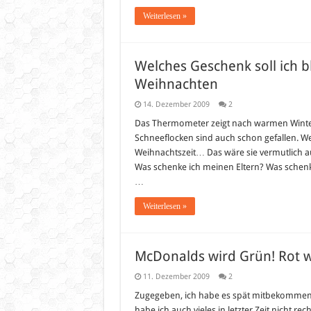
Weiterlesen »
Welches Geschenk soll ich 
Weihnachten
14. Dezember 2009
2
Das Thermometer zeigt nach warmen Winter
Schneeflocken sind auch schon gefallen. Wei
Weihnachtszeit… Das wäre sie vermutlich a
Was schenke ich meinen Eltern? Was schen
…
Weiterlesen »
McDonalds wird Grün! Rot w
11. Dezember 2009
2
Zugegeben, ich habe es spät mitbekommen, a
habe ich auch vieles in letzter Zeit nicht r