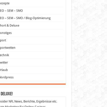
Rezepte
SEO – SEM – SMO
EO – SEM – SMO / Blog-Optimierung
hort & Deluxe
onstiges
port
portwetten
echnik
witter
Urlaub
Wordpress
 DeLuXe!
nsider
NFL News, Berichte, Ergebnisse etc.
liate Marketing
für Online-Casinos