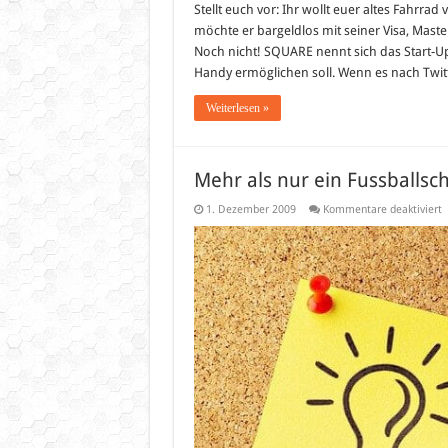
Stellt euch vor: Ihr wollt euer altes Fahrrad 
möchte er bargeldlos mit seiner Visa, Mast
Noch nicht! SQUARE nennt sich das Start-
Handy ermöglichen soll. Wenn es nach Twit
Weiterlesen »
Mehr als nur ein Fussballsc
f
1. Dezember 2009
Kommentare deaktiviert
M
a
n
e
F
D
N
T
9