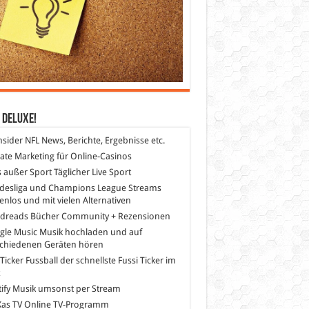
 DeLuXe!
nsider
NFL News, Berichte, Ergebnisse etc.
liate Marketing
für Online-Casinos
s außer Sport
Täglicher Live Sport
desliga und Champions League Streams
enlos und mit vielen Alternativen
dreads
Bücher Community + Rezensionen
gle Music
Musik hochladen und auf
schiedenen Geräten hören
 Ticker Fussball
der schnellste Fussi Ticker im
z
ify
Musik umsonst per Stream
as TV
Online TV-Programm