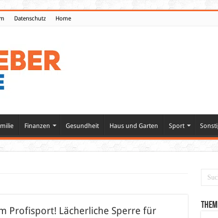
um
Datenschutz
Home
milie
Finanzen
Gesundheit
Haus und Garten
Sport
Sonsti
Them
m Profisport! Lächerliche Sperre für