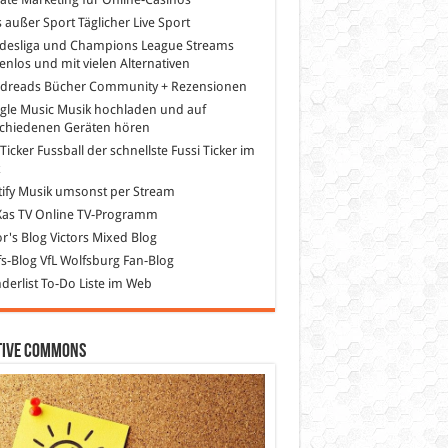
s außer Sport
Täglicher Live Sport
desliga und Champions League Streams
enlos und mit vielen Alternativen
dreads
Bücher Community + Rezensionen
gle Music
Musik hochladen und auf
schiedenen Geräten hören
 Ticker Fussball
der schnellste Fussi Ticker im
z
ify
Musik umsonst per Stream
as TV
Online TV-Programm
or's Blog
Victors Mixed Blog
s-Blog
VfL Wolfsburg Fan-Blog
erlist
To-Do Liste im Web
tive Commons