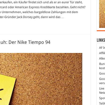
verkaufen, ein Käufer findet sich und als er an eurer Tür steht,
ercard oder American Express Kreditkarte bezahlen. Geht nicht?
Up Unternehmen, welches bargeldlose Zahlungen mit dem
ter-Gründer Jack Dorsey geht, dann wird das …
Links
huh: Der Nike Tiempo 94
AF I
ür
ehr
Affi
ls
ur
Alle
in
Bun
ussballschuh:
er
kost
ike
iempo
Goo
4
Goo
ver
Live
Net
Spot
TeXX