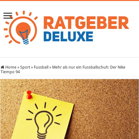
Home
»
Sport
»
Fussball
»
Mehr als nur ein Fussballschuh: Der Nike
Tiempo 94