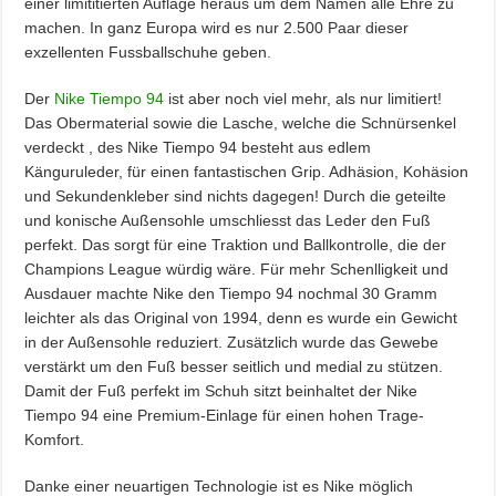
einer limititierten Auflage heraus um dem Namen alle Ehre zu
machen. In ganz Europa wird es nur 2.500 Paar dieser
exzellenten Fussballschuhe geben.
Der
Nike Tiempo 94
ist aber noch viel mehr, als nur limitiert!
Das Obermaterial sowie die Lasche, welche die Schnürsenkel
verdeckt , des Nike Tiempo 94 besteht aus edlem
Känguruleder, für einen fantastischen Grip. Adhäsion, Kohäsion
und Sekundenkleber sind nichts dagegen! Durch die geteilte
und konische Außensohle umschliesst das Leder den Fuß
perfekt. Das sorgt für eine Traktion und Ballkontrolle, die der
Champions League würdig wäre. Für mehr Schenlligkeit und
Ausdauer machte Nike den Tiempo 94 nochmal 30 Gramm
leichter als das Original von 1994, denn es wurde ein Gewicht
in der Außensohle reduziert. Zusätzlich wurde das Gewebe
verstärkt um den Fuß besser seitlich und medial zu stützen.
Damit der Fuß perfekt im Schuh sitzt beinhaltet der Nike
Tiempo 94 eine Premium-Einlage für einen hohen Trage-
Komfort.
Danke einer neuartigen Technologie ist es Nike möglich