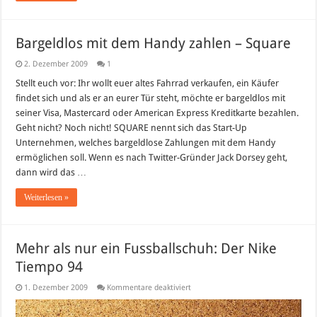
Bargeldlos mit dem Handy zahlen – Square
2. Dezember 2009
1
Stellt euch vor: Ihr wollt euer altes Fahrrad verkaufen, ein Käufer
findet sich und als er an eurer Tür steht, möchte er bargeldlos mit
seiner Visa, Mastercard oder American Express Kreditkarte bezahlen.
Geht nicht? Noch nicht! SQUARE nennt sich das Start-Up
Unternehmen, welches bargeldlose Zahlungen mit dem Handy
ermöglichen soll. Wenn es nach Twitter-Gründer Jack Dorsey geht,
dann wird das …
Weiterlesen »
Mehr als nur ein Fussballschuh: Der Nike
Tiempo 94
für
1. Dezember 2009
Kommentare deaktiviert
Mehr
als
nur