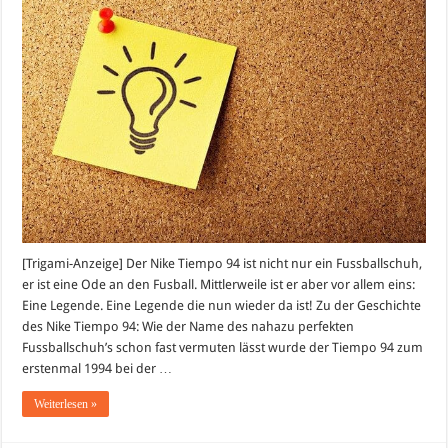
ein
Fussballschuh:
Der
Nike
Tiempo
94
[Trigami-Anzeige] Der Nike Tiempo 94 ist nicht nur ein Fussballschuh,
er ist eine Ode an den Fusball. Mittlerweile ist er aber vor allem eins:
Eine Legende. Eine Legende die nun wieder da ist! Zu der Geschichte
des Nike Tiempo 94: Wie der Name des nahazu perfekten
Fussballschuh’s schon fast vermuten lässt wurde der Tiempo 94 zum
erstenmal 1994 bei der …
Weiterlesen »