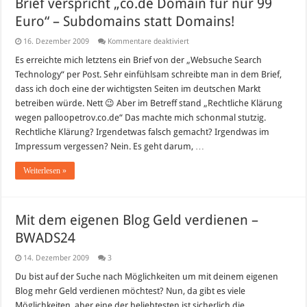
Brief verspricht „co.de Domain für nur 99
Euro“ – Subdomains statt Domains!
für
16. Dezember 2009
Kommentare deaktiviert
Brief
verspricht
Es erreichte mich letztens ein Brief von der „Websuche Search
„co.de
Technology“ per Post. Sehr einfühlsam schreibte man in dem Brief,
Domain
für
dass ich doch eine der wichtigsten Seiten im deutschen Markt
nur
betreiben würde. Nett 😉 Aber im Betreff stand „Rechtliche Klärung
99
Euro“
wegen palloopetrov.co.de“ Das machte mich schonmal stutzig.
–
Subdomains
Rechtliche Klärung? Irgendetwas falsch gemacht? Irgendwas im
statt
Impressum vergessen? Nein. Es geht darum, …
Domains!
Weiterlesen »
Mit dem eigenen Blog Geld verdienen –
BWADS24
14. Dezember 2009
3
Du bist auf der Suche nach Möglichkeiten um mit deinem eigenen
Blog mehr Geld verdienen möchtest? Nun, da gibt es viele
Möglichkeiten, aber eine der beliebtesten ist sicherlich die