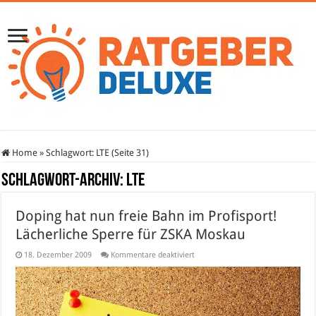
Home
»
Schlagwort:
LTE
(Seite 31)
Schlagwort-Archiv:
LTE
Doping hat nun freie Bahn im Profisport!
Lächerliche Sperre für ZSKA Moskau
für
18. Dezember 2009
Kommentare deaktiviert
Doping
hat
nun
freie
Bahn
im