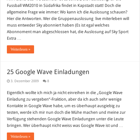
Südafrika
Fussball WM2010 in Südafrika findet in Kapstadt statt! Doch die
–
Lostöpfe,
allgemeine Frage wie immer: Wo kann ich die Auslosung schauen?
Übertragungen
Hier die Antworten. Wer die Gruppenauslosung live miterleben will
und
Livestreams
muss entweder Sky abonniert haben (Es ist egal welches
Abonnoment man abgeschlossen hat, die Auslosung auf Sky Sport
Extra …
Weiterlesen »
25 Google Wave Einladungen
3. Dezember 2009
8
Eigentlich wollte ich mich ja nicht einreihen in die „Google Wave
Einladung zu vergeben“-Fraktion, aber da ich auch sehr wenige
Kontakte in Google Wave habe, um es überhaupt ausgiebig zu
testen, werde ich mir nun doch die Mühe machen und meine zur
Verfügung stehenden Google Wave Einladungen unter die Leute
bringen. Wer überhaupt nicht weiss was Google Wave ist und …
Weiterlesen »