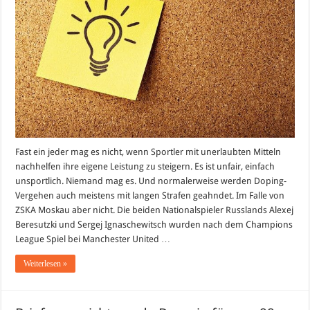
Profisport!
Lächerliche
Sperre
für
ZSKA
Moskau
Fast ein jeder mag es nicht, wenn Sportler mit unerlaubten Mitteln
nachhelfen ihre eigene Leistung zu steigern. Es ist unfair, einfach
unsportlich. Niemand mag es. Und normalerweise werden Doping-
Vergehen auch meistens mit langen Strafen geahndet. Im Falle von
ZSKA Moskau aber nicht. Die beiden Nationalspieler Russlands Alexej
Beresutzki und Sergej Ignaschewitsch wurden nach dem Champions
League Spiel bei Manchester United …
Weiterlesen »