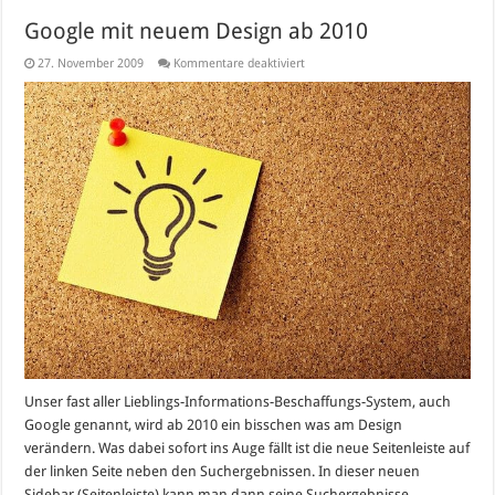
Google mit neuem Design ab 2010
für
27. November 2009
Kommentare deaktiviert
Google
mit
neuem
Design
ab
2010
Unser fast aller Lieblings-Informations-Beschaffungs-System, auch
Google genannt, wird ab 2010 ein bisschen was am Design
verändern. Was dabei sofort ins Auge fällt ist die neue Seitenleiste auf
der linken Seite neben den Suchergebnissen. In dieser neuen
Sidebar (Seitenleiste) kann man dann seine Suchergebnisse