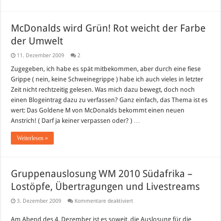
McDonalds wird Grün! Rot weicht der Farbe
der Umwelt
11. Dezember 2009
2
Zugegeben, ich habe es spät mitbekommen, aber durch eine fiese
Grippe ( nein, keine Schweinegrippe ) habe ich auch vieles in letzter
Zeit nicht rechtzeitig gelesen. Was mich dazu bewegt, doch noch
einen Blogeintrag dazu zu verfassen? Ganz einfach, das Thema ist es
wert: Das Goldene M von McDonalds bekommt einen neuen
Anstrich! ( Darf ja keiner verpassen oder? ) …
Weiterlesen »
Gruppenauslosung WM 2010 Südafrika –
Lostöpfe, Übertragungen und Livestreams
für
3. Dezember 2009
Kommentare deaktiviert
Gruppenauslosung
WM
Am Abend des 4. Dezember ist es soweit, die Auslosung für die
2010