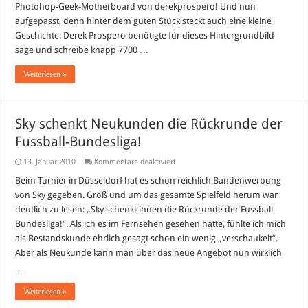
Photohop-Geek-Motherboard von derekprospero! Und nun
Geek
Background
aufgepasst, denn hinter dem guten Stück steckt auch eine kleine
Geschichte: Derek Prospero benötigte für dieses Hintergrundbild
sage und schreibe knapp 7700 …
Weiterlesen »
Sky schenkt Neukunden die Rückrunde der
Fussball-Bundesliga!
für
13. Januar 2010
Kommentare deaktiviert
Sky
schenkt
Beim Turnier in Düsseldorf hat es schon reichlich Bandenwerbung
Neukunden
von Sky gegeben. Groß und um das gesamte Spielfeld herum war
die
Rückrunde
deutlich zu lesen: „Sky schenkt ihnen die Rückrunde der Fussball
der
Bundesliga!“. Als ich es im Fernsehen gesehen hatte, fühlte ich mich
Fussball-
Bundesliga!
als Bestandskunde ehrlich gesagt schon ein wenig „verschaukelt“.
Aber als Neukunde kann man über das neue Angebot nun wirklich
…
Weiterlesen »