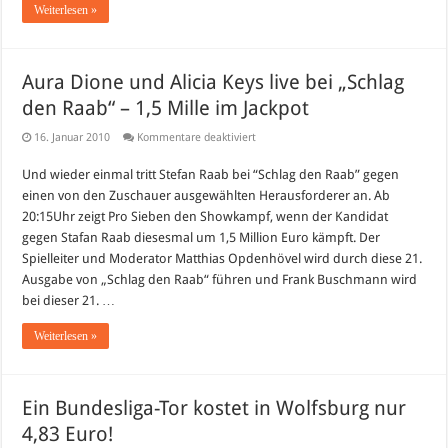
Weiterlesen »
Aura Dione und Alicia Keys live bei „Schlag
den Raab“ – 1,5 Mille im Jackpot
für
16. Januar 2010
Kommentare deaktiviert
Aura
Dione
Und wieder einmal tritt Stefan Raab bei “Schlag den Raab” gegen
und
Alicia
einen von den Zuschauer ausgewählten Herausforderer an. Ab
Keys
live
20:15Uhr zeigt Pro Sieben den Showkampf, wenn der Kandidat
bei
gegen Stafan Raab diesesmal um 1,5 Million Euro kämpft. Der
„Schlag
den
Spielleiter und Moderator Matthias Opdenhövel wird durch diese 21.
Raab“
Ausgabe von „Schlag den Raab“ führen und Frank Buschmann wird
–
1,5
bei dieser 21. …
Mille
im
Jackpot
Weiterlesen »
Ein Bundesliga-Tor kostet in Wolfsburg nur
4,83 Euro!