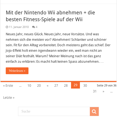
Mit der Nintendo Wii abnehmen + die
besten Fitness-Spiele auf der Wii
11. Januar 2010
4
Neues Jahr, neues Glück. Neues Jahr, neue Vorsätze. Und was
nehmen sich die meisten vor? Abnehmen! Schlanker und schöner
sein. Fit für den Alltag vorbereitet. Doch meistens geht das schief. Der
Jojo-Effekt holt einen irgendwann wieder ein, weil man nicht an
seiner Diät festhält. Warum? Meiner Meinung nach ist das ganz
einfach zu erklären: Es macht halt keinen Spass abzunehmen. …
Weiterlesen »
29
« Erste
...
10
20
«
27
28
30
Seite 29 von 36
31
»
...
Letzte »