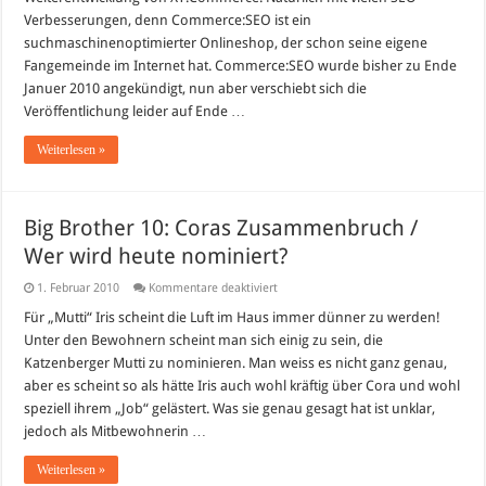
Verbesserungen, denn Commerce:SEO ist ein
suchmaschinenoptimierter Onlineshop, der schon seine eigene
Fangemeinde im Internet hat. Commerce:SEO wurde bisher zu Ende
Januer 2010 angekündigt, nun aber verschiebt sich die
Veröffentlichung leider auf Ende …
Weiterlesen »
Big Brother 10: Coras Zusammenbruch /
Wer wird heute nominiert?
für
1. Februar 2010
Kommentare deaktiviert
Big
Brother
Für „Mutti“ Iris scheint die Luft im Haus immer dünner zu werden!
10:
Unter den Bewohnern scheint man sich einig zu sein, die
Coras
Zusammenbruch
Katzenberger Mutti zu nominieren. Man weiss es nicht ganz genau,
/
aber es scheint so als hätte Iris auch wohl kräftig über Cora und wohl
Wer
wird
speziell ihrem „Job“ gelästert. Was sie genau gesagt hat ist unklar,
heute
nominiert?
jedoch als Mitbewohnerin …
Weiterlesen »