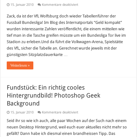
für
15. Januar 2010
Kommentare deaktiviert
Ein
Bundesliga-
Zack, da ist der VfL Wolfsburg doch wieder Tabellenführer der
Tor
kostet
Fussball Bundesliga! Im Blog des Internatportals “Geld kompakt”
in
Wolfsburg
wurden interessante Zahlen veröffentlicht, die einem mitteilen wie
nur
tief man in die Tasche greifen müsste um ein Bundesliga Tor live im
4,83
Euro!
Stadion zu erleben.Und da führt die Volkwagen-Arena, Spielstätte
des VfL, sicher die Tabelle an. Gerechnet wurde jeweils mit der
günstigsten Sitzplatzdauerkarte …
Weiterlesen »
Fundstück: Ein richtig cooles
Hintergrundbild! Photoshop Geek
Background
für
15. Januar 2010
Kommentare deaktiviert
Fundstück:
Ein
Seid ihr so wie ich auch, alle paar Wochen auf der Such nach einem
richtig
neuen Desktop Hintergrund, weil euch euer aktuelles nicht mehr so
cooles
Hintergrundbild!
gefällt? Dann habe ich diesmal einen brandheissen Tipp. Das
Photoshop