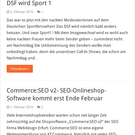
DSF wird Sport 1
2. Februar 2010
1
Das war es jetzt mit den nackten Moderatorinnen auf dem
Deutschen Sportfernsehen! Das DSF wird nämlich bald anders
heissen. Und zwar Sport1 ! Mit dem Imagewechsel wird es wohl auch
keine nackten Frauen mehr beim Sender geben – zumindest nicht
am Nachmittag Die Umbenennung des Senders wollte man
unbedingt haben, denn die unseriösen Call-In Shows, die schon am
Nachmittag und …
Weiterlesen »
Commerce:SEO v2- SEO-Onlineshop-
Software kommt erst Ende Februar
1. Februar 2010
2
Viele Internetshopbetreiber warten schon seit langer Zeit
sehnsüchtig auf die Shopsoftware „Commerce:SEO v2“ der SEO
Firma Webdesign Erfurt. Commerce:SEO ist eine eigene
Weiterentwicklung von XT:Commerce. Natürlich mit vielen SEO-