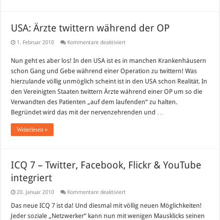
USA: Ärzte twittern während der OP
für
1. Februar 2010
Kommentare deaktiviert
USA:
Ärzte
Nun geht es aber los! In den USA ist es in manchen Krankenhäusern
twittern
während
schon Gang und Gebe während einer Operation zu twittern! Was
der
OP
hierzulande völlig unmöglich scheint ist in den USA schon Realität. In
den Vereinigten Staaten twittern Ärzte während einer OP um so die
Verwandten des Patienten „auf dem laufenden“ zu halten.
Begründet wird das mit der nervenzehrenden und …
Weiterlesen »
ICQ 7 – Twitter, Facebook, Flickr & YouTube
integriert
für
20. Januar 2010
Kommentare deaktiviert
ICQ
7
Das neue ICQ 7 ist da! Und diesmal mit völlig neuen Möglichkeiten!
–
Jeder soziale „Netzwerker“ kann nun mit wenigen Mausklicks seinen
Twitter,