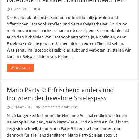
Facebook Titelbilder: Richtlinien beachten!
1. April 2012
4
Die Facebook Titelbilder sind nun offiziell für alle privaten und
öffentlichen Facebook Profilen und Seiten freigeschaltet. Ein Grund
mehr nocheinmal nachzuschauen ob das eigene Facebook Titelbild
auch den Richtlinien von Facebook entspricht. Ja, Richtlinien, denn
Facebook möchte gewisse Sachen nicht in eurem Titelbild sehen.
Was genau im Facebook Titelbild erlaubt und verboten ist, stellen wir
kurz mit Beispielbildern vor. Keine …
Weiterlesen »
Mario Party 9: Erfrischend anders und
trotzdem der bewährte Spielespass
für
29. März 2012
Kommentare deaktiviert
Mario
Party
Nach langer Zeit bekommt die Nintendo Wii mal endlich wieder ein
9:
neues Spiel von der „Mario Party“-Serie. Und ob sich ein Kauf lohnt,
Erfrischend
anders
zeigt sich schnell, denn Mario Party 9 ist erfrischend anders und
und
dennoch für alle Fans der älteren Mario Party Spielen absolut
trotzdem