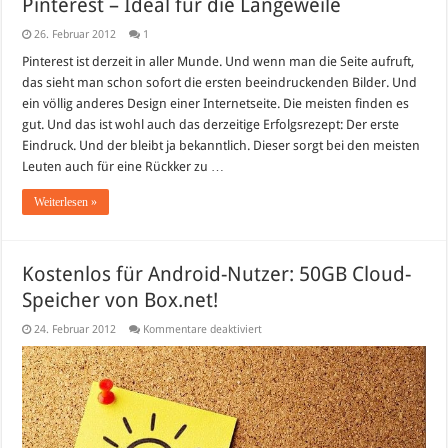
Pinterest – Ideal für die Langeweile
26. Februar 2012
1
Pinterest ist derzeit in aller Munde. Und wenn man die Seite aufruft,
das sieht man schon sofort die ersten beeindruckenden Bilder. Und
ein völlig anderes Design einer Internetseite. Die meisten finden es
gut. Und das ist wohl auch das derzeitige Erfolgsrezept: Der erste
Eindruck. Und der bleibt ja bekanntlich. Dieser sorgt bei den meisten
Leuten auch für eine Rückker zu …
Weiterlesen »
Kostenlos für Android-Nutzer: 50GB Cloud-
Speicher von Box.net!
für
24. Februar 2012
Kommentare deaktiviert
Kostenlos
für
Android-
Nutzer:
50GB
Cloud-
Speicher
von
Box.net!