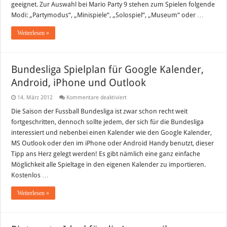
der
geeignet. Zur Auswahl bei Mario Party 9 stehen zum Spielen folgende
bewährte
Spielespass
Modi: „Partymodus“, „Minispiele“, „Solospiel“, „Museum“ oder …
Weiterlesen »
Bundesliga Spielplan für Google Kalender,
Android, iPhone und Outlook
für
14. März 2012
Kommentare deaktiviert
Bundesliga
Spielplan
Die Saison der Fussball Bundesliga ist zwar schon recht weit
für
fortgeschritten, dennoch sollte jedem, der sich für die Bundesliga
Google
Kalender,
interessiert und nebenbei einen Kalender wie den Google Kalender,
Android,
MS Outlook oder den im iPhone oder Android Handy benutzt, dieser
iPhone
und
Tipp ans Herz gelegt werden! Es gibt nämlich eine ganz einfache
Outlook
Möglichkeit alle Spieltage in den eigenen Kalender zu importieren.
Kostenlos …
Weiterlesen »