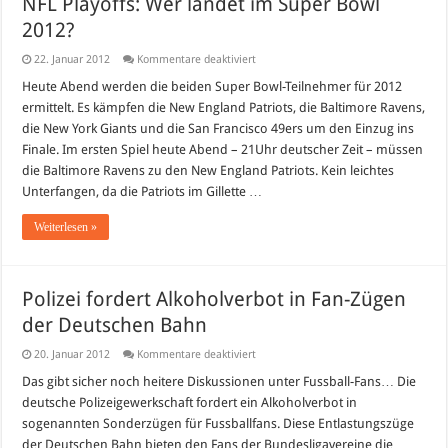
NFL Playoffs: Wer landet im Super Bowl
2012?
für
22. Januar 2012
Kommentare deaktiviert
NFL
Playoffs:
Heute Abend werden die beiden Super Bowl-Teilnehmer für 2012
Wer
ermittelt. Es kämpfen die New England Patriots, die Baltimore Ravens,
landet
im
die New York Giants und die San Francisco 49ers um den Einzug ins
Super
Finale. Im ersten Spiel heute Abend – 21Uhr deutscher Zeit – müssen
Bowl
2012?
die Baltimore Ravens zu den New England Patriots. Kein leichtes
Unterfangen, da die Patriots im Gillette …
Weiterlesen »
Polizei fordert Alkoholverbot in Fan-Zügen
der Deutschen Bahn
für
20. Januar 2012
Kommentare deaktiviert
Polizei
fordert
Das gibt sicher noch heitere Diskussionen unter Fussball-Fans… Die
Alkoholverbot
deutsche Polizeigewerkschaft fordert ein Alkoholverbot in
in
Fan-
sogenannten Sonderzügen für Fussballfans. Diese Entlastungszüge
Zügen
der Deutschen Bahn bieten den Fans der Bundesligavereine die
der