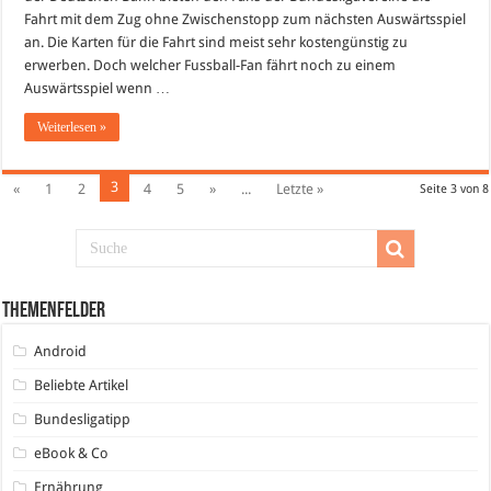
Deutschen
Fahrt mit dem Zug ohne Zwischenstopp zum nächsten Auswärtsspiel
Bahn
an. Die Karten für die Fahrt sind meist sehr kostengünstig zu
erwerben. Doch welcher Fussball-Fan fährt noch zu einem
Auswärtsspiel wenn …
Weiterlesen »
3
«
1
2
4
5
»
...
Letzte »
Seite 3 von 8
Themenfelder
Android
Beliebte Artikel
Bundesligatipp
eBook & Co
Ernährung