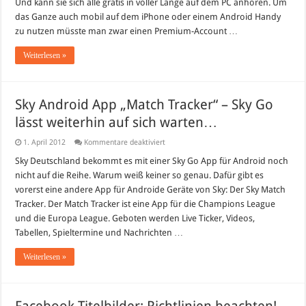
Und kann sie sich alle gratis in voller Länge auf dem PC anhören. Um
das Ganze auch mobil auf dem iPhone oder einem Android Handy
zu nutzen müsste man zwar einen Premium-Account …
Weiterlesen »
Sky Android App „Match Tracker“ – Sky Go
lässt weiterhin auf sich warten…
für
1. April 2012
Kommentare deaktiviert
Sky
Android
Sky Deutschland bekommt es mit einer Sky Go App für Android noch
App
nicht auf die Reihe. Warum weiß keiner so genau. Dafür gibt es
„Match
Tracker“
vorerst eine andere App für Androide Geräte von Sky: Der Sky Match
–
Tracker. Der Match Tracker ist eine App für die Champions League
Sky
Go
und die Europa League. Geboten werden Live Ticker, Videos,
lässt
weiterhin
Tabellen, Spieltermine und Nachrichten …
auf
sich
Weiterlesen »
warten…