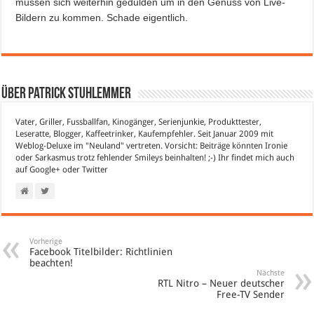
müssen sich weiterhin gedulden um in den Genuss von Live-
Bildern zu kommen. Schade eigentlich.
Über Patrick Stuhlemmer
Vater, Griller, Fussballfan, Kinogänger, Serienjunkie, Produkttester,
Leseratte, Blogger, Kaffeetrinker, Kaufempfehler. Seit Januar 2009 mit
Weblog-Deluxe im "Neuland" vertreten. Vorsicht: Beiträge könnten Ironie
oder Sarkasmus trotz fehlender Smileys beinhalten! ;-) Ihr findet mich auch
auf
Google+
oder
Twitter
Vorherige
Facebook Titelbilder: Richtlinien
beachten!
Nächste
RTL Nitro – Neuer deutscher
Free-TV Sender