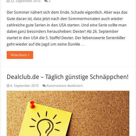
22. September 2010
2
Der Sommer nähert sich dem Ende. Schade eigentlich. Aber was das
Gute daran ist, dass jetzt nach den Sommermonaten auch wieder
zahlreiche gute Serien in den USA starten. Und eine Serie sollte man
dabei ganz besonders herausheben: Dexter! Ab 26. September
startet in den USA die 5. Staffel Dexter. Der liebenswerte Serienkiller
geht wieder auf die Jagd um seine Dunkle …
Weiterlesen »
Dealclub.de – Täglich günstige Schnäppchen!
für
4. September 2010
Kommentare deaktiviert
Dealclub.de
–
Täglich
günstige
Schnäppchen!