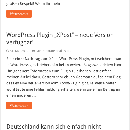
großen Respekt! Wenn ihr mehr …
Weiterlesen »
WordPress Plugin „XPost“ – neue Version
verfügbar!
für
31. Mai 2010
Kommentare deaktiviert
WordPress
Plugin
Ein kleiner Nachtrag zum XPost WordPress Plugin, mit welchem man
„XPost“
in WordPress geschriebene Artikel an weitere Blogs weiterleiten kann.
–
neue
Um genauere Information zum Plugin zu erhalten, lest einfach
Version
meinen Artikel dazu. Gestern schrieb Jan Gosmann auf seinem Blog,
verfügbar!
dass es eine neue Version vom Xpost-Plugin gibt. Teilweise hatten
wohl Leute eine Fehlermeldung erhalten, wenn sie einen Beitrag an
einen anderen …
Weiterlesen »
Deutschland kann sich einfach nicht