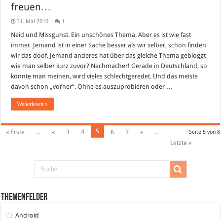
freuen…
31. Mai 2010
1
Neid und Missgunst. Ein unschönes Thema. Aber es ist wie fast
immer. Jemand ist in einer Sache besser als wir selber, schon finden
wir das doof. Jemand anderes hat über das gleiche Thema gebloggt
wie man selber kurz zuvor? Nachmacher! Gerade in Deutschland, so
könnte man meinen, wird vieles schlechtgeredet. Und das meiste
davon schon „vorher“. Ohne es auszuprobieren oder …
Weiterlesen »
5
« Erste
...
«
3
4
6
7
»
...
Seite 5 von 8
Letzte »
Themenfelder
Android