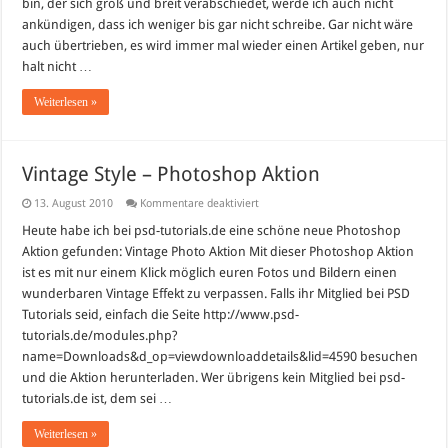
bin, der sich groß und breit verabschiedet, werde ich auch nicht
ankündigen, dass ich weniger bis gar nicht schreibe. Gar nicht wäre
auch übertrieben, es wird immer mal wieder einen Artikel geben, nur
halt nicht …
Weiterlesen »
Vintage Style – Photoshop Aktion
für
13. August 2010
Kommentare deaktiviert
Vintage
Style
Heute habe ich bei psd-tutorials.de eine schöne neue Photoshop
–
Aktion gefunden: Vintage Photo Aktion Mit dieser Photoshop Aktion
Photoshop
Aktion
ist es mit nur einem Klick möglich euren Fotos und Bildern einen
wunderbaren Vintage Effekt zu verpassen. Falls ihr Mitglied bei PSD
Tutorials seid, einfach die Seite http://www.psd-
tutorials.de/modules.php?
name=Downloads&d_op=viewdownloaddetails&lid=4590 besuchen
und die Aktion herunterladen. Wer übrigens kein Mitglied bei psd-
tutorials.de ist, dem sei …
Weiterlesen »