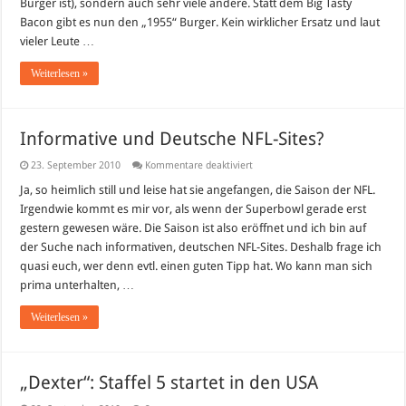
Burger ist), sondern auch sehr viele andere. Statt dem Big Tasty
Bacon gibt es nun den „1955“ Burger. Kein wirklicher Ersatz und laut
vieler Leute …
Weiterlesen »
Informative und Deutsche NFL-Sites?
für
23. September 2010
Kommentare deaktiviert
Informative
und
Ja, so heimlich still und leise hat sie angefangen, die Saison der NFL.
Deutsche
Irgendwie kommt es mir vor, als wenn der Superbowl gerade erst
NFL-
Sites?
gestern gewesen wäre. Die Saison ist also eröffnet und ich bin auf
der Suche nach informativen, deutschen NFL-Sites. Deshalb frage ich
quasi euch, wer denn evtl. einen guten Tipp hat. Wo kann man sich
prima unterhalten, …
Weiterlesen »
„Dexter“: Staffel 5 startet in den USA