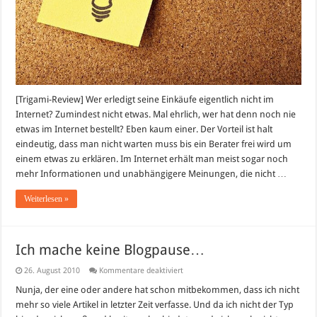
[Trigami-Review] Wer erledigt seine Einkäufe eigentlich nicht im
Internet? Zumindest nicht etwas. Mal ehrlich, wer hat denn noch nie
etwas im Internet bestellt? Eben kaum einer. Der Vorteil ist halt
eindeutig, dass man nicht warten muss bis ein Berater frei wird um
einem etwas zu erklären. Im Internet erhält man meist sogar noch
mehr Informationen und unabhängigere Meinungen, die nicht …
Weiterlesen »
Ich mache keine Blogpause…
für
26. August 2010
Kommentare deaktiviert
Ich
mache
Nunja, der eine oder andere hat schon mitbekommen, dass ich nicht
keine
mehr so viele Artikel in letzter Zeit verfasse. Und da ich nicht der Typ
Blogpause…