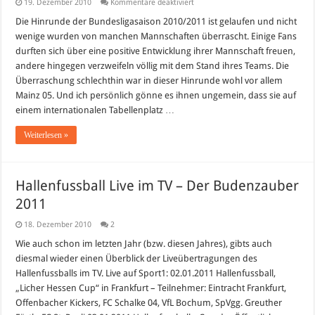
für
19. Dezember 2010
Kommentare deaktiviert
Bundesliga
2010/2011:
Die Hinrunde der Bundesligasaison 2010/2011 ist gelaufen und nicht
Kleine
wenige wurden von manchen Mannschaften überrascht. Einige Fans
Hinrunden-
Analyse
durften sich über eine positive Entwicklung ihrer Mannschaft freuen,
andere hingegen verzweifeln völlig mit dem Stand ihres Teams. Die
Überraschung schlechthin war in dieser Hinrunde wohl vor allem
Mainz 05. Und ich persönlich gönne es ihnen ungemein, dass sie auf
einem internationalen Tabellenplatz …
Weiterlesen »
Hallenfussball Live im TV – Der Budenzauber
2011
18. Dezember 2010
2
Wie auch schon im letzten Jahr (bzw. diesen Jahres), gibts auch
diesmal wieder einen Überblick der Liveübertragungen des
Hallenfussballs im TV. Live auf Sport1: 02.01.2011 Hallenfussball,
„Licher Hessen Cup“ in Frankfurt – Teilnehmer: Eintracht Frankfurt,
Offenbacher Kickers, FC Schalke 04, VfL Bochum, SpVgg. Greuther