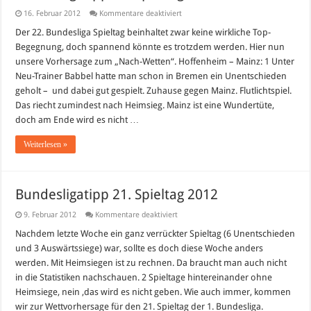
für
16. Februar 2012
Kommentare deaktiviert
Bundesligatipp
22.
Der 22. Bundesliga Spieltag beinhaltet zwar keine wirkliche Top-
Spieltag
Begegnung, doch spannend könnte es trotzdem werden. Hier nun
unsere Vorhersage zum „Nach-Wetten“. Hoffenheim – Mainz: 1 Unter
Neu-Trainer Babbel hatte man schon in Bremen ein Unentschieden
geholt – und dabei gut gespielt. Zuhause gegen Mainz. Flutlichtspiel.
Das riecht zumindest nach Heimsieg. Mainz ist eine Wundertüte,
doch am Ende wird es nicht …
Weiterlesen »
Bundesligatipp 21. Spieltag 2012
für
9. Februar 2012
Kommentare deaktiviert
Bundesligatipp
21.
Nachdem letzte Woche ein ganz verrückter Spieltag (6 Unentschieden
Spieltag
und 3 Auswärtssiege) war, sollte es doch diese Woche anders
2012
werden. Mit Heimsiegen ist zu rechnen. Da braucht man auch nicht
in die Statistiken nachschauen. 2 Spieltage hintereinander ohne
Heimsiege, nein ,das wird es nicht geben. Wie auch immer, kommen
wir zur Wettvorhersage für den 21. Spieltag der 1. Bundesliga.