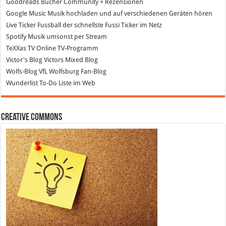
Goodreads
Bücher Community + Rezensionen
Google Music
Musik hochladen und auf verschiedenen Geräten hören
Live Ticker Fussball
der schnellste Fussi Ticker im Netz
Spotify
Musik umsonst per Stream
TeXXas TV
Online TV-Programm
Victor's Blog
Victors Mixed Blog
Wolfs-Blog
VfL Wolfsburg Fan-Blog
Wunderlist
To-Do Liste im Web
Creative Commons