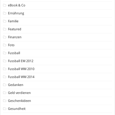
eBook & Co
Ernährung
Familie
Featured
Finanzen
Foto
Fussball
Fussball EM 2012
Fussball WM 2010
Fussball WM 2014
Gedanken
Geld verdienen
Geschenkideen
Gesundheit