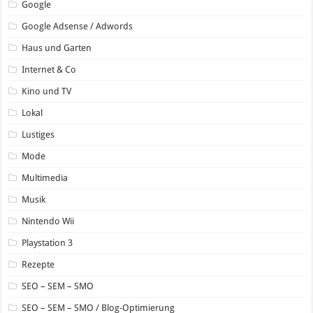
Google
Google Adsense / Adwords
Haus und Garten
Internet & Co
Kino und TV
Lokal
Lustiges
Mode
Multimedia
Musik
Nintendo Wii
Playstation 3
Rezepte
SEO – SEM – SMO
SEO – SEM – SMO / Blog-Optimierung