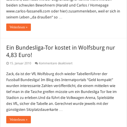
–
beiden schwulen Bewohnern (Harald und Carlos / Homepage
Wer
fliegt
www.carlos-fassanelli.com oder hier) zusammenleben, weil er sich in
heute
Abend?
seinem Leben „da draußen“ so …
Weiterlesen »
Ein Bundesliga-Tor kostet in Wolfsburg nur
4,83 Euro!
für
15. Januar 2010
Kommentare deaktiviert
Ein
Bundesliga-
Zack, da ist der VfL Wolfsburg doch wieder Tabellenführer der
Tor
kostet
Fussball Bundesliga! Im Blog des Internatportals “Geld kompakt”
in
Wolfsburg
wurden interessante Zahlen veröffentlicht, die einem mitteilen wie
nur
tief man in die Tasche greifen müsste um ein Bundesliga Tor live im
4,83
Euro!
Stadion zu erleben.Und da führt die Volkwagen-Arena, Spielstätte
des VfL, sicher die Tabelle an. Gerechnet wurde jeweils mit der
günstigsten Sitzplatzdauerkarte …
Weiterlesen »