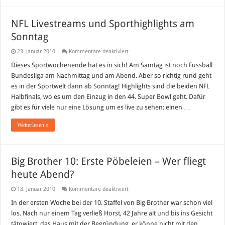
NFL Livestreams und Sporthighlights am
Sonntag
für
23. Januar 2010
Kommentare deaktiviert
NFL
Livestreams
Dieses Sportwochenende hat es in sich! Am Samtag ist noch Fussball
und
Bundesliga am Nachmittag und am Abend. Aber so richtig rund geht
Sporthighlights
am
es in der Sportwelt dann ab Sonntag! Highlights sind die beiden NFL
Sonntag
Halbfinals, wo es um den Einzug in den 44. Super Bowl geht. Dafür
gibt es für viele nur eine Lösung um es live zu sehen: einen …
Weiterlesen »
Big Brother 10: Erste Pöbeleien – Wer fliegt
heute Abend?
für
18. Januar 2010
Kommentare deaktiviert
Big
Brother
In der ersten Woche bei der 10. Staffel von Big Brother war schon viel
10:
los. Nach nur einem Tag verließ Horst, 42 Jahre alt und bis ins Gesicht
Erste
Pöbeleien
tätowiert, das Haus mit der Begründung, er könne nicht mit den