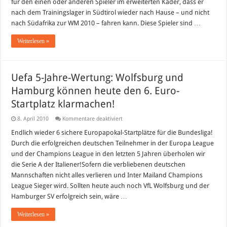
für den einen oder anderen Spieler im erweiterten Kader, dass er
WM
2010
nach dem Trainingslager in Südtirol wieder nach Hause – und nicht
bekannt
nach Südafrika zur WM 2010 – fahren kann. Diese Spieler sind …
Weiterlesen »
Uefa 5-Jahre-Wertung: Wolfsburg und
Hamburg können heute den 6. Euro-
Startplatz klarmachen!
für
8. April 2010
Kommentare deaktiviert
Uefa
5-
Endlich wieder 6 sichere Europapokal-Startplätze für die Bundesliga!
Jahre-
Durch die erfolgreichen deutschen Teilnehmer in der Europa League
Wertung:
Wolfsburg
und der Champions League in den letzten 5 Jahren überholen wir
und
die Serie A der Italiener!Sofern die verbliebenen deutschen
Hamburg
können
Mannschaften nicht alles verlieren und Inter Mailand Champions
heute
den
League Sieger wird. Sollten heute auch noch VfL Wolfsburg und der
6.
Hamburger SV erfolgreich sein, wäre …
Euro-
Startplatz
klarmachen!
Weiterlesen »