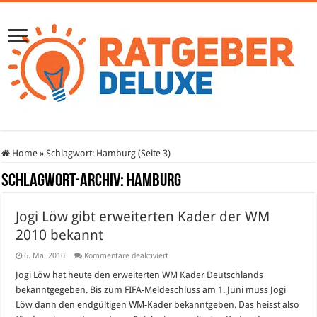
Home
»
Schlagwort:
Hamburg
(Seite 3)
Schlagwort-Archiv:
Hamburg
Jogi Löw gibt erweiterten Kader der WM
2010 bekannt
für
6. Mai 2010
Kommentare deaktiviert
Jogi
Löw
Jogi Löw hat heute den erweiterten WM Kader Deutschlands
gibt
bekanntgegeben. Bis zum FIFA-Meldeschluss am 1. Juni muss Jogi
erweiterten
Kader
Löw dann den endgültigen WM-Kader bekanntgeben. Das heisst also
der