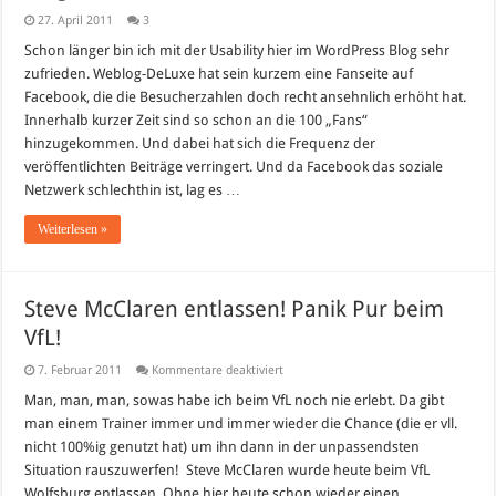
27. April 2011
3
Schon länger bin ich mit der Usability hier im WordPress Blog sehr
zufrieden. Weblog-DeLuxe hat sein kurzem eine Fanseite auf
Facebook, die die Besucherzahlen doch recht ansehnlich erhöht hat.
Innerhalb kurzer Zeit sind so schon an die 100 „Fans“
hinzugekommen. Und dabei hat sich die Frequenz der
veröffentlichten Beiträge verringert. Und da Facebook das soziale
Netzwerk schlechthin ist, lag es …
Weiterlesen »
Steve McClaren entlassen! Panik Pur beim
VfL!
für
7. Februar 2011
Kommentare deaktiviert
Steve
McClaren
Man, man, man, sowas habe ich beim VfL noch nie erlebt. Da gibt
entlassen!
man einem Trainer immer und immer wieder die Chance (die er vll.
Panik
Pur
nicht 100%ig genutzt hat) um ihn dann in der unpassendsten
beim
Situation rauszuwerfen! Steve McClaren wurde heute beim VfL
VfL!
Wolfsburg entlassen. Ohne hier heute schon wieder einen