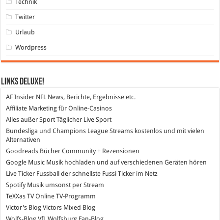
Technik
Twitter
Urlaub
Wordpress
Links DeLuXe!
AF Insider
NFL News, Berichte, Ergebnisse etc.
Affiliate Marketing
für Online-Casinos
Alles außer Sport
Täglicher Live Sport
Bundesliga und Champions League Streams
kostenlos und mit vielen
Alternativen
Goodreads
Bücher Community + Rezensionen
Google Music
Musik hochladen und auf verschiedenen Geräten hören
Live Ticker Fussball
der schnellste Fussi Ticker im Netz
Spotify
Musik umsonst per Stream
TeXXas TV
Online TV-Programm
Victor's Blog
Victors Mixed Blog
Wolfs-Blog
VfL Wolfsburg Fan-Blog