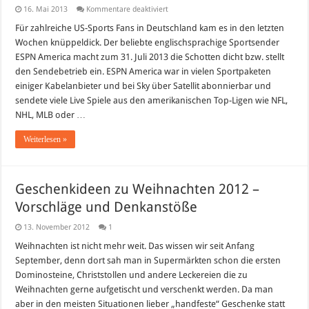
für
16. Mai 2013
Kommentare deaktiviert
ESPN
America
Für zahlreiche US-Sports Fans in Deutschland kam es in den letzten
wird
Wochen knüppeldick. Der beliebte englischsprachige Sportsender
zum
31.Juli
ESPN America macht zum 31. Juli 2013 die Schotten dicht bzw. stellt
2013
den Sendebetrieb ein. ESPN America war in vielen Sportpaketen
eingestellt
einiger Kabelanbieter und bei Sky über Satellit abonnierbar und
sendete viele Live Spiele aus den amerikanischen Top-Ligen wie NFL,
NHL, MLB oder …
Weiterlesen »
Geschenkideen zu Weihnachten 2012 –
Vorschläge und Denkanstöße
13. November 2012
1
Weihnachten ist nicht mehr weit. Das wissen wir seit Anfang
September, denn dort sah man in Supermärkten schon die ersten
Dominosteine, Christstollen und andere Leckereien die zu
Weihnachten gerne aufgetischt und verschenkt werden. Da man
aber in den meisten Situationen lieber „handfeste“ Geschenke statt