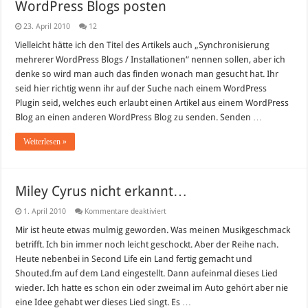
WordPress Blogs posten
23. April 2010
12
Vielleicht hätte ich den Titel des Artikels auch „Synchronisierung
mehrerer WordPress Blogs / Installationen“ nennen sollen, aber ich
denke so wird man auch das finden wonach man gesucht hat. Ihr
seid hier richtig wenn ihr auf der Suche nach einem WordPress
Plugin seid, welches euch erlaubt einen Artikel aus einem WordPress
Blog an einen anderen WordPress Blog zu senden. Senden …
Weiterlesen »
Miley Cyrus nicht erkannt…
für
1. April 2010
Kommentare deaktiviert
Miley
Cyrus
Mir ist heute etwas mulmig geworden. Was meinen Musikgeschmack
nicht
betrifft. Ich bin immer noch leicht geschockt. Aber der Reihe nach.
erkannt…
Heute nebenbei in Second Life ein Land fertig gemacht und
Shouted.fm auf dem Land eingestellt. Dann aufeinmal dieses Lied
wieder. Ich hatte es schon ein oder zweimal im Auto gehört aber nie
eine Idee gehabt wer dieses Lied singt. Es …