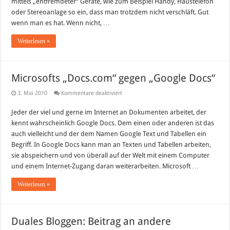
mittels „entfremdeter“ Geräte, wie zum Beispiel Handy, Haustelefon
oder Stereoanlage so ein, dass man trotzdem nicht verschläft. Gut
wenn man es hat. Wenn nicht, …
Weiterlesen »
Microsofts „Docs.com“ gegen „Google Docs“
für
3. Mai 2010
Kommentare deaktiviert
Microsofts
„Docs.com“
Jeder der viel und gerne im Internet an Dokumenten arbeitet, der
gegen
„Google
kennt wahrscheinlich Google Docs. Dem einen oder anderen ist das
Docs“
auch vielleicht und der dem Namen Google Text und Tabellen ein
Begriff. In Google Docs kann man an Texten und Tabellen arbeiten,
sie abspeichern und von überall auf der Welt mit einem Computer
und einem Internet-Zugang daran weiterarbeiten. Microsoft …
Weiterlesen »
Duales Bloggen: Beitrag an andere