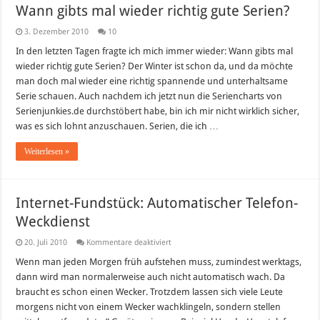
Wann gibts mal wieder richtig gute Serien?
3. Dezember 2010
10
In den letzten Tagen fragte ich mich immer wieder: Wann gibts mal
wieder richtig gute Serien? Der Winter ist schon da, und da möchte
man doch mal wieder eine richtig spannende und unterhaltsame
Serie schauen. Auch nachdem ich jetzt nun die Seriencharts von
Serienjunkies.de durchstöbert habe, bin ich mir nicht wirklich sicher,
was es sich lohnt anzuschauen. Serien, die ich …
Weiterlesen »
Internet-Fundstück: Automatischer Telefon-
Weckdienst
für
20. Juli 2010
Kommentare deaktiviert
Internet-
Fundstück:
Wenn man jeden Morgen früh aufstehen muss, zumindest werktags,
Automatischer
dann wird man normalerweise auch nicht automatisch wach. Da
Telefon-
Weckdienst
braucht es schon einen Wecker. Trotzdem lassen sich viele Leute
morgens nicht von einem Wecker wachklingeln, sondern stellen