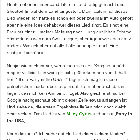
Heute nebenbei in Second Life ein Land fertig gemacht und
Shouted.fm auf dem Land eingestellt. Dann aufeinmal dieses
Lied wieder. Ich hatte es schon ein oder zweimal im Auto gehört
aber nie eine Idee gehabt wer dieses Lied singt. Es singt eine
Frau mit einer – meiner Meinung nach – unglaublichen Stimme,
erinnerte ein wenig an Avril Lavigne, aber irgendwie doch ganz
anders. Was ich aber auf alle Fälle behaupten darf: Eine
richtige Rockröhre.
Nunja, wie auch immer, wenn man sich den Song so anhört,
mag er vielleicht ein wenig kitschig rüberkommen vom Inhalt
her: “ It’s a Party in the USA…“ Eigentlich mag ich diese
patriotischen Lieder überhaupt nicht, kann aber auch daran
liegen, dass ich kein Ami bin… Egal. Also gleich erstmal bei
Google nachgeschaut ob mit dieser Zeile etwas anfangen ist.
Und siehe da, die ersten Ergebnisse ließen mich doch gleich
erschrecken. Das Lied ist von
Miley Cyrus
und heisst „
Party in
the USA
„.
Kann das sein? Ich stehe auf ein Lied eines kleinen Kindes?