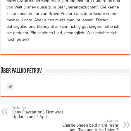
Miley Cyrus ist ein Kinderstar, gerade einmal 17 Jahre alt und
von Walt Disney quasi zum Star „herangezüchtet“. Die kenne
ich ansonsten nur von Bravo Postern aus dem Kinderzimmer
meiner Nichte. Aber eines muss man ihr lassen: Dieser
dahergelaufene Disney Star kann richtig gut singen, hätte ich
nie gedacht. Ein schönes Lied, gesanglich. Wer möchte sich
noch outen?
Über Palloo Petrov
Vorherige
Sony Playstation3 Firmware
Update zum 1.April
Nächste
Charlie Sheen bald nicht mehr
bei „Two and A Half Men“?