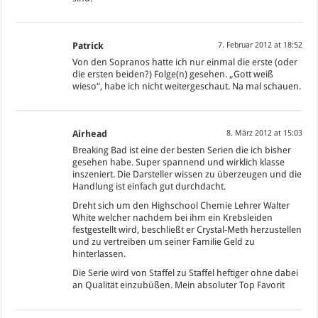
Patrick
7. Februar 2012 at 18:52
Von den Sopranos hatte ich nur einmal die erste (oder
die ersten beiden?) Folge(n) gesehen. „Gott weiß
wieso“, habe ich nicht weitergeschaut. Na mal schauen.
Airhead
8. März 2012 at 15:03
Breaking Bad ist eine der besten Serien die ich bisher
gesehen habe. Super spannend und wirklich klasse
inszeniert. Die Darsteller wissen zu überzeugen und die
Handlung ist einfach gut durchdacht.
Dreht sich um den Highschool Chemie Lehrer Walter
White welcher nachdem bei ihm ein Krebsleiden
festgestellt wird, beschließt er Crystal-Meth herzustellen
und zu vertreiben um seiner Familie Geld zu
hinterlassen.
Die Serie wird von Staffel zu Staffel heftiger ohne dabei
an Qualität einzubüßen. Mein absoluter Top Favorit