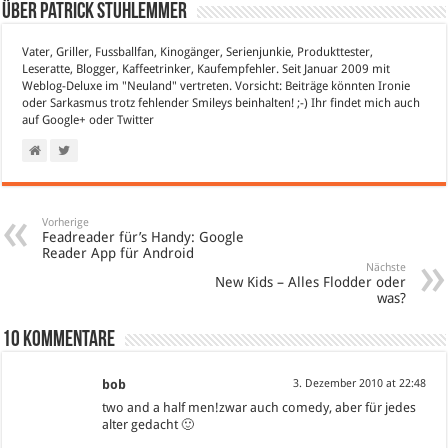
Über Patrick Stuhlemmer
Vater, Griller, Fussballfan, Kinogänger, Serienjunkie, Produkttester,
Leseratte, Blogger, Kaffeetrinker, Kaufempfehler. Seit Januar 2009 mit
Weblog-Deluxe im "Neuland" vertreten. Vorsicht: Beiträge könnten Ironie
oder Sarkasmus trotz fehlender Smileys beinhalten! ;-) Ihr findet mich auch
auf
Google+
oder
Twitter
Vorherige
Feadreader für’s Handy: Google
Reader App für Android
Nächste
New Kids – Alles Flodder oder
was?
10 Kommentare
bob
3. Dezember 2010 at 22:48
two and a half men!zwar auch comedy, aber für jedes
alter gedacht 🙂