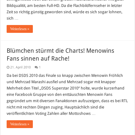
LIVE
Bildqualitit, am besten Full-HD. Da die Flachbildfernseher in letzter
nur
auf
Zeit so richtig günstig geworden sind, würde es sich sogar lohnen,
SKY
sich …
Weiterlesen »
Blümchen stürmt die Charts! Menowins
Fans sinnen auf Rache!
21. April 2010
1
Da bei DSDS 2010 das Finale so knapp zwischen Menowin Fröhlich
und Mehrzad Marashi ausfiel und Mehrzad sogar mit knapper
Mehrheit den Titel „DSDS Superstar 2010“ holte, wurde kurzerhand
eine Facebook Gruppe von den enttäuschten Menowin Fans
gegründet um mit diversen Fanaktionen aufzuzeigen, dass es bei RTL
nicht mit rechten Dingen zuging. Hauptsächlich sind die
veröffentlichten Voting Zahlen aller Mottoshows …
Weiterlesen »