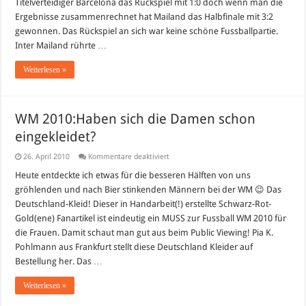
Titelverteidiger Barcelona das Rückspiel mit 1:0 doch wenn man die
im
Champions
Ergebnisse zusammenrechnet hat Mailand das Halbfinale mit 3:2
League
Finale
gewonnen. Das Rückspiel an sich war keine schöne Fussballpartie.
Inter Mailand rührte …
Weiterlesen »
WM 2010:Haben sich die Damen schon
eingekleidet?
für
26. April 2010
Kommentare deaktiviert
WM
2010:Haben
Heute entdeckte ich etwas für die besseren Hälften von uns
sich
gröhlenden und nach Bier stinkenden Männern bei der WM 😉 Das
die
Damen
Deutschland-Kleid! Dieser in Handarbeit(!) erstellte Schwarz-Rot-
schon
Gold(ene) Fanartikel ist eindeutig ein MUSS zur Fussball WM 2010 für
eingekleidet?
die Frauen. Damit schaut man gut aus beim Public Viewing! Pia K.
Pohlmann aus Frankfurt stellt diese Deutschland Kleider auf
Bestellung her. Das …
Weiterlesen »