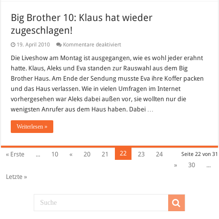
Big Brother 10: Klaus hat wieder
zugeschlagen!
für
19. April 2010
Kommentare deaktiviert
Big
Brother
Die Liveshow am Montag ist ausgegangen, wie es wohl jeder erahnt
10:
hatte. Klaus, Aleks und Eva standen zur Rauswahl aus dem Big
Klaus
hat
Brother Haus. Am Ende der Sendung musste Eva ihre Koffer packen
wieder
und das Haus verlassen. Wie in vielen Umfragen im Internet
zugeschlagen!
vorhergesehen war Aleks dabei außen vor, sie wollten nur die
wenigsten Anrufer aus dem Haus haben. Dabei …
Weiterlesen »
22
« Erste
...
10
«
20
21
23
24
Seite 22 von 31
»
30
...
Letzte »