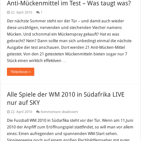
Anti-Mückenmittel im Test – Was taugt was?
22. April 2010
1
Der nächste Sommer steht vor der Tür – und damit auch wieder
diese unzähligen, nervenden und stechenden Viecher namens
Mücken. Und schonmal ein Mückenspray gekauft? Hat es was
gebracht? Nein? Dann sollte man sich unbedingt einmal die nächste
Ausgabe der test anschauen. Dort werden 21 Anti-Mücken-Mittel
getestet. Von den 21 getesteten Mückenmitteln bieten sogar nur 7
Stück einen wirklich effektiven …
Weiterlesen »
Alle Spiele der WM 2010 in Südafrika LIVE
nur auf SKY
für
22. April 2010
Kommentare deaktiviert
Alle
Spiele
Die Fussball WM 2010 in Südarfika steht vor der Tür. Wenn am 11.Juni
der
2010 der Anpfiff zum Eröffnungspiel stattfindet, so will man vor allem
WM
2010
eines: Einen aufregenden und spannenden WM-Start sehen.
in
Sinnigerweise noch auf einem großen Flachbildfernseher mit guter
Südafrika