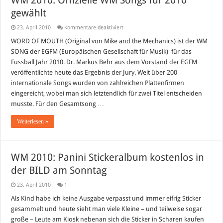
WM 2010: Offizielle WM Songs für 2010
gewählt
für
23. April 2010
Kommentare deaktiviert
WM
2010:
WORD OF MOUTH (Original von Mike and the Mechanics) ist der WM
Offizielle
SONG der EGFM (Europäischen Gesellschaft für Musik) für das
WM
Songs
Fussball Jahr 2010. Dr. Markus Behr aus dem Vorstand der EGFM
für
veröffentlichte heute das Ergebnis der Jury. Weit über 200
2010
gewählt
internationale Songs wurden von zahlreichen Plattenfirmen
eingereicht, wobei man sich letztendlich für zwei Titel entscheiden
musste. Für den Gesamtsong …
Weiterlesen »
WM 2010: Panini Stickeralbum kostenlos in
der BILD am Sonntag
23. April 2010
1
Als Kind habe ich keine Ausgabe verpasst und immer eifrig Sticker
gesammelt und heute sieht man viele Kleine – und teilweise sogar
große – Leute am Kiosk nebenan sich die Sticker in Scharen kaufen