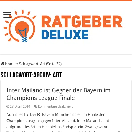
Home
»
Schlagwort:
Art
(Seite 22)
Schlagwort-Archiv:
Art
Inter Mailand ist Gegner der Bayern im
Champions League Finale
für
28. April 2010
Kommentare deaktiviert
Inter
Mailand
Nun ist es fix. Der FC Bayern München spielt im Finale der
ist
Champions League gegen Inter Mailand. Inter Mailand zieht
Gegner
der
aufgrund des 3:1 im Hinspiel ins Endspiel ein. Zwar gewann
Bayern