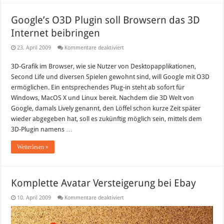
Google’s O3D Plugin soll Browsern das 3D
Internet beibringen
für
23. April 2009
Kommentare deaktiviert
Google’s
O3D
3D-Grafik im Browser, wie sie Nutzer von Desktopapplikationen,
Plugin
soll
Second Life und diversen Spielen gewohnt sind, will Google mit O3D
Browsern
das
ermöglichen. Ein entsprechendes Plug-in steht ab sofort für
3D
Windows, MacOS X und Linux bereit. Nachdem die 3D Welt von
Internet
beibringen
Google, damals Lively genannt, den Löffel schon kurze Zeit später
wieder abgegeben hat, soll es zukünftig möglich sein, mittels dem
3D-Plugin namens …
Weiterlesen »
Komplette Avatar Versteigerung bei Ebay
für
10. April 2009
Kommentare deaktiviert
Komplette
Avatar
Versteigerung
bei