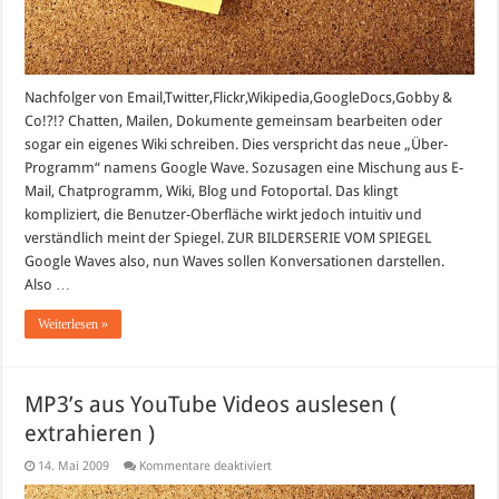
Nachfolger von Email,Twitter,Flickr,Wikipedia,GoogleDocs,Gobby &
Co!?!? Chatten, Mailen, Dokumente gemeinsam bearbeiten oder
sogar ein eigenes Wiki schreiben. Dies verspricht das neue „Über-
Programm“ namens Google Wave. Sozusagen eine Mischung aus E-
Mail, Chatprogramm, Wiki, Blog und Fotoportal. Das klingt
kompliziert, die Benutzer-Oberfläche wirkt jedoch intuitiv und
verständlich meint der Spiegel. ZUR BILDERSERIE VOM SPIEGEL
Google Waves also, nun Waves sollen Konversationen darstellen.
Also …
Weiterlesen »
MP3’s aus YouTube Videos auslesen (
extrahieren )
für
14. Mai 2009
Kommentare deaktiviert
MP3’s
aus