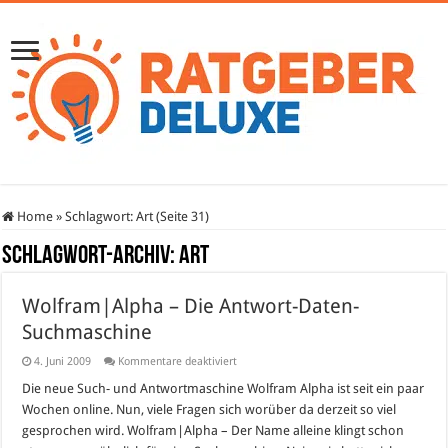
Home
»
Schlagwort:
Art
(Seite 31)
Schlagwort-Archiv:
Art
Wolfram|Alpha – Die Antwort-Daten-
Suchmaschine
für
4. Juni 2009
Kommentare deaktiviert
Wolfram|Alpha
–
Die neue Such- und Antwortmaschine Wolfram Alpha ist seit ein paar
Die
Wochen online. Nun, viele Fragen sich worüber da derzeit so viel
Antwort-
Daten-
gesprochen wird. Wolfram|Alpha – Der Name alleine klingt schon
Suchmaschine