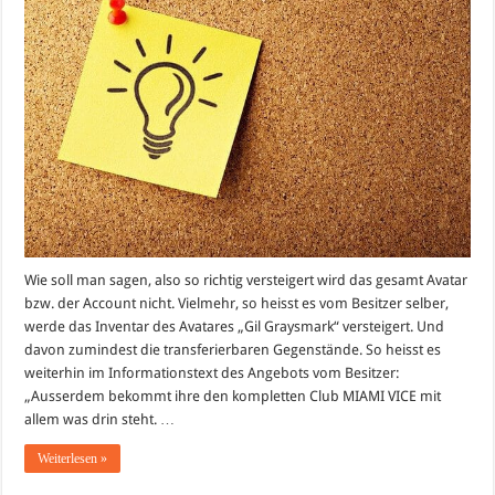
Ebay
Wie soll man sagen, also so richtig versteigert wird das gesamt Avatar
bzw. der Account nicht. Vielmehr, so heisst es vom Besitzer selber,
werde das Inventar des Avatares „Gil Graysmark“ versteigert. Und
davon zumindest die transferierbaren Gegenstände. So heisst es
weiterhin im Informationstext des Angebots vom Besitzer:
„Ausserdem bekommt ihre den kompletten Club MIAMI VICE mit
allem was drin steht. …
Weiterlesen »