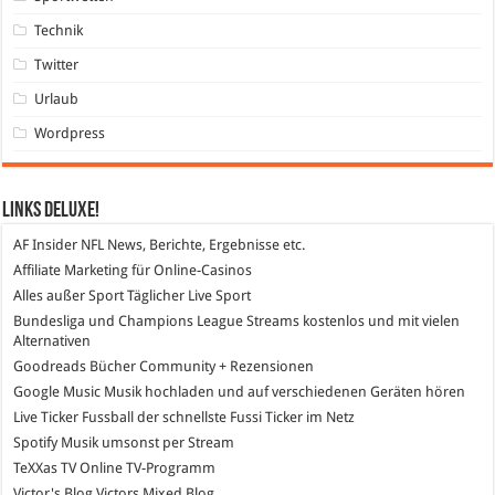
Technik
Twitter
Urlaub
Wordpress
Links DeLuXe!
AF Insider
NFL News, Berichte, Ergebnisse etc.
Affiliate Marketing
für Online-Casinos
Alles außer Sport
Täglicher Live Sport
Bundesliga und Champions League Streams
kostenlos und mit vielen
Alternativen
Goodreads
Bücher Community + Rezensionen
Google Music
Musik hochladen und auf verschiedenen Geräten hören
Live Ticker Fussball
der schnellste Fussi Ticker im Netz
Spotify
Musik umsonst per Stream
TeXXas TV
Online TV-Programm
Victor's Blog
Victors Mixed Blog