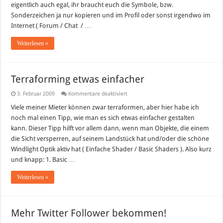
eigentlich auch egal, ihr braucht euch die Symbole, bzw.
Sonderzeichen ja nur kopieren und im Profil oder sonst irgendwo im
Internet ( Forum / Chat / …
Weiterlesen »
Terraforming etwas einfacher
für
3. Februar 2009
Kommentare deaktiviert
Terraforming
etwas
Viele meiner Mieter können zwar terraformen, aber hier habe ich
einfacher
noch mal einen Tipp, wie man es sich etwas einfacher gestalten
kann. Dieser Tipp hilft vor allem dann, wenn man Objekte, die einem
die Sicht versperren, auf seinem Landstück hat und/oder die schöne
Windlight Optik aktiv hat ( Einfache Shader / Basic Shaders ). Also kurz
und knapp: 1. Basic …
Weiterlesen »
Mehr Twitter Follower bekommen!