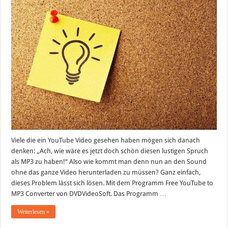
YouTube
Videos
auslesen
(
extrahieren
)
Viele die ein YouTube Video gesehen haben mögen sich danach
denken: „Ach, wie wäre es jetzt doch schön diesen lustigen Spruch
als MP3 zu haben!“ Also wie kommt man denn nun an den Sound
ohne das ganze Video herunterladen zu müssen? Ganz einfach,
dieses Problem lässt sich lösen. Mit dem Programm Free YouTube to
MP3 Converter von DVDVideoSoft. Das Programm …
Weiterlesen »