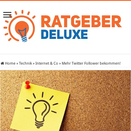
Home
»
Technik
»
Internet & Co
»
Mehr Twitter Follower bekommen!