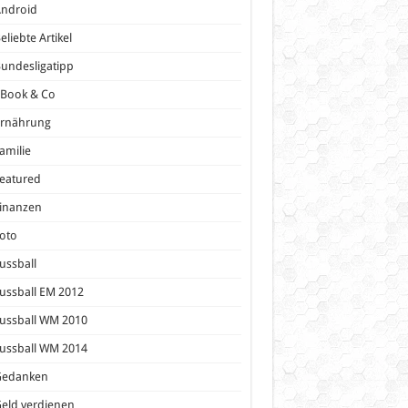
Android
eliebte Artikel
undesligatipp
eBook & Co
Ernährung
amilie
eatured
inanzen
oto
ussball
ussball EM 2012
ussball WM 2010
ussball WM 2014
Gedanken
eld verdienen