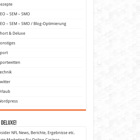
Rezepte
SEO – SEM – SMO
EO – SEM – SMO / Blog-Optimierung
hort & Deluxe
onstiges
port
portwetten
echnik
witter
Urlaub
Wordpress
 DeLuXe!
nsider
NFL News, Berichte, Ergebnisse etc.
liate Marketing
für Online-Casinos