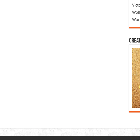
Vict
Wolf
Wund
Crea