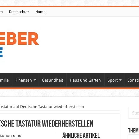
um
Datenschutz
Home
milie
Finanzen
Gesundheit
Haus und Garten
Sport
Sonsti
astatur auf Deutsche Tastatur wiederherstellen
tsche Tastatur wiederherstellen
Them
Ähnliche Artikel
sehen eine