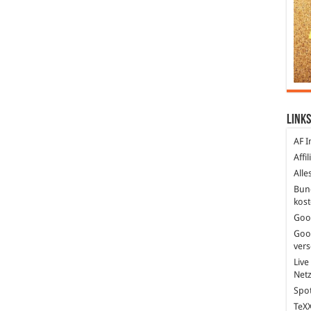
Links
AF I
Affi
Alle
Bun
kost
Goo
Goo
ver
Live
Net
Spot
TeXX