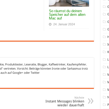
So räumst du deinen
Speicher auf dem alten
Mac auf
24. Januar 2024
G
I
K
L
nkie, Produkttester, Leseratte, Blogger, Kaffeetrinker, Kaufempfehler.
L
" vertreten. Vorsicht: Beiträge könnten Ironie oder Sarkasmus trotz
h auch auf
Google+
oder
Twitter
M
N
Nächste
Instant Messages blinken
P
wieder dauerhaft