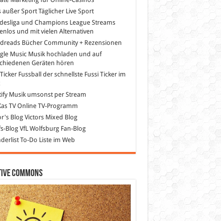
s außer Sport
Täglicher Live Sport
desliga und Champions League Streams
enlos und mit vielen Alternativen
dreads
Bücher Community + Rezensionen
gle Music
Musik hochladen und auf
schiedenen Geräten hören
 Ticker Fussball
der schnellste Fussi Ticker im
z
ify
Musik umsonst per Stream
as TV
Online TV-Programm
or's Blog
Victors Mixed Blog
s-Blog
VfL Wolfsburg Fan-Blog
erlist
To-Do Liste im Web
tive Commons