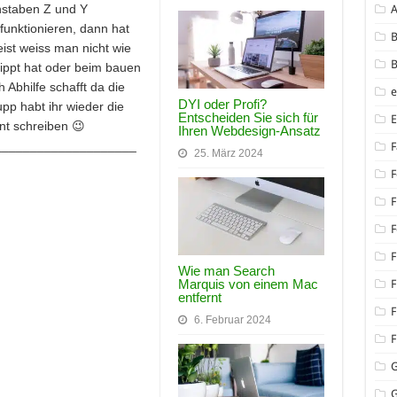
hstaben Z und Y
 funktionieren, dann hat
B
eist weiss man nicht wie
B
ippt hat oder beim bauen
 Abhilfe schafft da die
DYI oder Profi?
p habt ihr wieder die
Entscheiden Sie sich für
nt schreiben 😉
Ihren Webdesign-Ansatz
____________________
F
25. März 2024
F
F
F
F
Wie man Search
Marquis von einem Mac
F
entfernt
F
6. Februar 2024
F
G