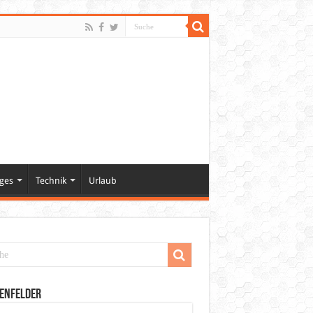
ges
Technik
Urlaub
enfelder