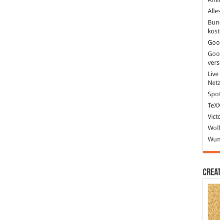
Alle
Bun
kost
Goo
Goo
ver
Live
Net
Spot
TeXX
Vict
Wolf
Wund
Crea