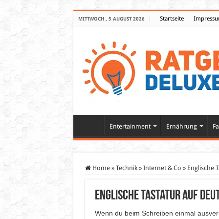
Startseite
Impress
MITTWOCH , 5 AUGUST 2026
Entertainment
Ernährung
Fa
Home
»
Technik
»
Internet & Co
»
Englische T
Englische Tastatur auf Deu
Wenn du beim Schreiben einmal ausver