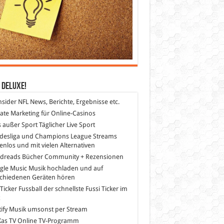
 DeLuXe!
nsider
NFL News, Berichte, Ergebnisse etc.
liate Marketing
für Online-Casinos
s außer Sport
Täglicher Live Sport
desliga und Champions League Streams
enlos und mit vielen Alternativen
dreads
Bücher Community + Rezensionen
gle Music
Musik hochladen und auf
schiedenen Geräten hören
 Ticker Fussball
der schnellste Fussi Ticker im
z
ify
Musik umsonst per Stream
as TV
Online TV-Programm