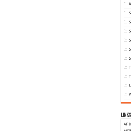
S
S
S
S
S
T
T
Links
AF I
Affi