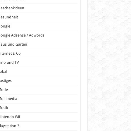
Geschenkideen
Gesundheit
Google
oogle Adsense / Adwords
Haus und Garten
nternet & Co
ino und TV
okal
ustiges
Mode
ultimedia
Musik
intendo Wii
laystation 3