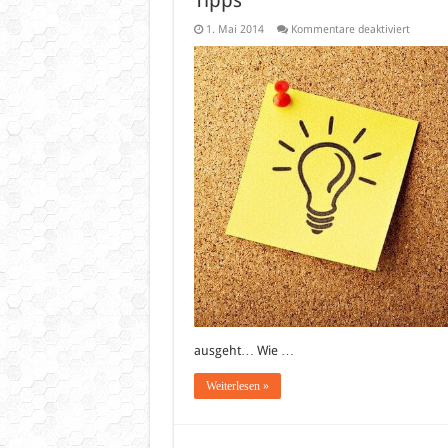
Tipps
für
1. Mai 2014
Kommentare deaktiviert
Bundesl
33.
Spielta
2013/2
–
Progno
(Vorher
und
Tipps
ausgeht… Wie …
Weiterlesen »