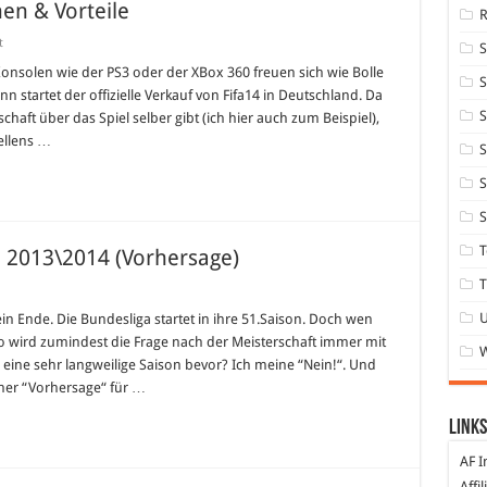
nen & Vorteile
für
t
Fifa14
vorbestellen
 Konsolen wie der PS3 oder der XBox 360 freuen sich wie Bolle
S
–
startet der offizielle Verkauf von Fifa14 in Deutschland. Da
Editionen
&
S
chaft über das Spiel selber gibt (ich hier auch zum Beispiel),
Vorteile
ellens …
S
S
S
T
e 2013\2014 (Vorhersage)
T
esliga
hlusstabelle
ein Ende. Die Bundesliga startet in ihre 51.Saison. Doch wen
\2014
 wird zumindest die Frage nach der Meisterschaft immer mit
hersage)
eine sehr langweilige Saison bevor? Ich meine “Nein!“. Und
iner “Vorhersage“ für …
Links
AF I
Affi