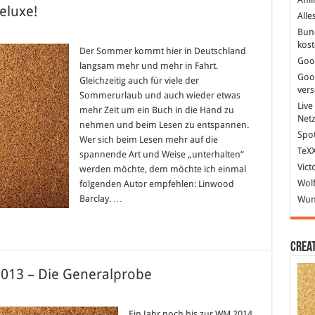
eluxe!
Alle
Bun
d
kost
y
Der Sommer kommt hier in Deutschland
Goo
langsam mehr und mehr in Fahrt.
r
Goo
!
Gleichzeitig auch für viele der
ver
Sommerurlaub und auch wieder etwas
Live
mehr Zeit um ein Buch in die Hand zu
Net
nehmen und beim Lesen zu entspannen.
Spot
Wer sich beim Lesen mehr auf die
TeXX
spannende Art und Weise „unterhalten“
Vict
werden möchte, dem möchte ich einmal
Wolf
folgenden Autor empfehlen: Linwood
Barclay. …
Wund
Crea
013 – Die Generalprobe
Ein Jahr noch bis zur WM 2014