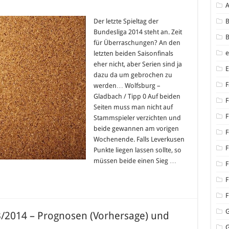
iga
Der letzte Spieltag der
B
Bundesliga 2014 steht an. Zeit
g
B
für Überraschungen? An den
letzten beiden Saisonfinals
014
eher nicht, aber Serien sind ja
dazu da um gebrochen zu
F
werden… Wolfsburg –
Gladbach / Tipp 0 Auf beiden
F
Seiten muss man nicht auf
F
Stammspieler verzichten und
beide gewannen am vorigen
F
Wochenende. Falls Leverkusen
F
Punkte liegen lassen sollte, so
müssen beide einen Sieg …
F
F
F
13/2014 – Prognosen (Vorhersage) und
G