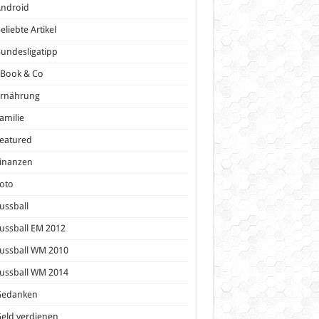
Android
eliebte Artikel
undesligatipp
eBook & Co
Ernährung
amilie
eatured
inanzen
oto
ussball
ussball EM 2012
ussball WM 2010
ussball WM 2014
Gedanken
eld verdienen