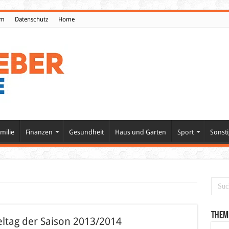
um
Datenschutz
Home
milie
Finanzen
Gesundheit
Haus und Garten
Sport
Sonsti
Them
ieltag der Saison 2013/2014