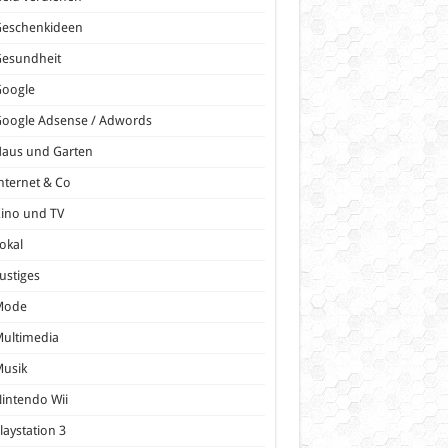
Geschenkideen
Gesundheit
Google
oogle Adsense / Adwords
Haus und Garten
nternet & Co
ino und TV
okal
ustiges
Mode
ultimedia
Musik
intendo Wii
laystation 3