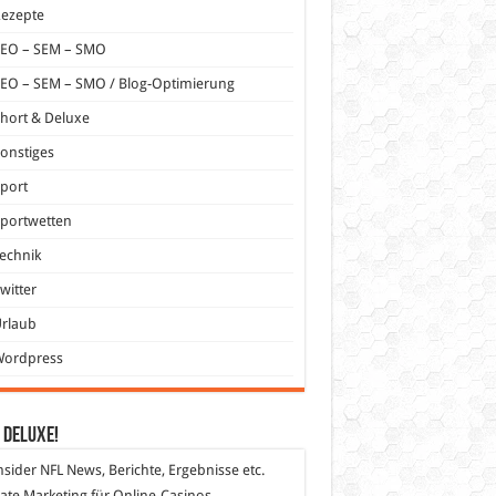
Rezepte
SEO – SEM – SMO
EO – SEM – SMO / Blog-Optimierung
hort & Deluxe
onstiges
port
portwetten
echnik
witter
Urlaub
Wordpress
 DeLuXe!
nsider
NFL News, Berichte, Ergebnisse etc.
liate Marketing
für Online-Casinos