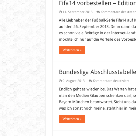
Fifa14 vorbestellen – Editio
11. September 2013
Kommentare deaktivier
Alle Liebhaber der Fußball-Serie Fifa14 auf
auf den 26. September 2013. Denn dann dann 
es schon viele Beiträge in der Internet-Lands
möchte ich nur auf die Vorteile des Vorbest
Weiterlesen »
Bundesliga Abschlusstabell
für
9. August 2013
Kommentare deaktiviert
Bund
Absc
Endlich geht es wieder los. Das Warten hat 
2013
man den Medien Glauben schenken darf, so
(Vor
Bayern München beantwortet. Steht uns da 
was ich sonst noch meine, steht hier in me
Weiterlesen »