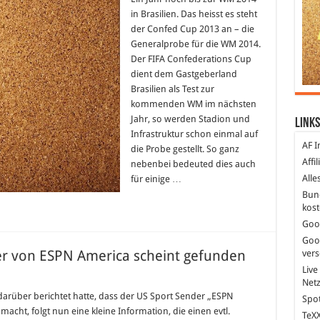
in Brasilien. Das heisst es steht
d
der Confed Cup 2013 an – die
Generalprobe für die WM 2014.
Der FIFA Confederations Cup
lprobe
dient dem Gastgeberland
Brasilien als Test zur
kommenden WM im nächsten
Jahr, so werden Stadion und
Links
Infrastruktur schon einmal auf
AF I
die Probe gestellt. So ganz
Affi
nebenbei bedeuted dies auch
Alle
für einige …
Bun
kost
Goo
Goo
er von ESPN America scheint gefunden
ver
Live
Net
arüber berichtet hatte, dass der US Sport Sender „ESPN
Spot
acht, folgt nun eine kleine Information, die einen evtl.
TeXX