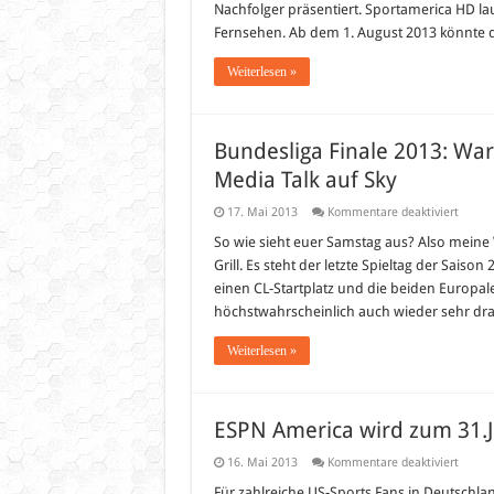
Nachfolger präsentiert. Sportamerica HD l
Fernsehen. Ab dem 1. August 2013 könnte 
Weiterlesen »
Bundesliga Finale 2013: Wa
Media Talk auf Sky
für
17. Mai 2013
Kommentare deaktiviert
Bundes
Finale
So wie sieht euer Samstag aus? Also mein
2013:
Grill. Es steht der letzte Spieltag der Sais
Warm
up,
einen CL-Startplatz und die beiden Europalea
Progno
höchstwahrscheinlich auch wieder sehr dr
Plan
und
Social
Weiterlesen »
Media
Talk
auf
Sky
ESPN America wird zum 31.Ju
für
16. Mai 2013
Kommentare deaktiviert
ESPN
Ameri
Für zahlreiche US-Sports Fans in Deutschla