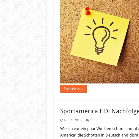
Der
Confe
Cup
2013
–
Die
Genera
Weiterlesen »
Sportamerica HD: Nachfolg
6. Juni 2013
1
Wie ich vor ein paar Wochen schon einmal d
America“ die Schotten in Deutschland dicht m