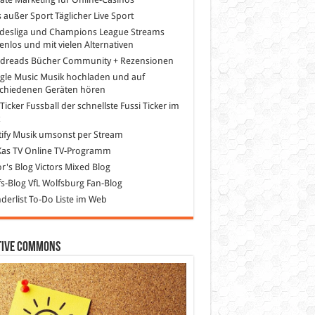
s außer Sport
Täglicher Live Sport
desliga und Champions League Streams
enlos und mit vielen Alternativen
dreads
Bücher Community + Rezensionen
gle Music
Musik hochladen und auf
schiedenen Geräten hören
 Ticker Fussball
der schnellste Fussi Ticker im
z
ify
Musik umsonst per Stream
as TV
Online TV-Programm
or's Blog
Victors Mixed Blog
s-Blog
VfL Wolfsburg Fan-Blog
erlist
To-Do Liste im Web
tive Commons