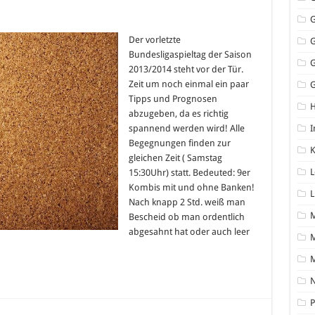
iga
Der vorletzte
g
Bundesligaspieltag der Saison
014
2013/2014 steht vor der Tür.
sen
Zeit um noch einmal ein paar
sage)
G
Tipps und Prognosen
abzugeben, da es richtig
spannend werden wird! Alle
I
Begegnungen finden zur
K
gleichen Zeit ( Samstag
L
15:30Uhr) statt. Bedeuted: 9er
Kombis mit und ohne Banken!
L
Nach knapp 2 Std. weiß man
Bescheid ob man ordentlich
abgesahnt hat oder auch leer
M
N
P