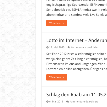
wird
englischsprachige Sportsender ESPN America
zum
31.Juli
Sendebetrieb ein. ESPN America war in viele
2013
abonnierbar und sendete viele Live Spiele
eingest
Weiterlesen »
Lotto im Internet – Änderun
für
14. Mai 2013
Kommentare deaktiviert
Lotto
im
Seit Ende 2012 ist es wieder möglich seine
Intern
war ja eine ganze Zeit lang nicht möglich,
–
Änder
Firmensitzen im Ausland umgangen. Wie auc
seit
Lottozahlen online abzugeben. Übrigens hat
Mai
2013
Weiterlesen »
Schlag den Raab am 11.05.
für
6. Mai 2013
Kommentare deaktiviert
Schlag