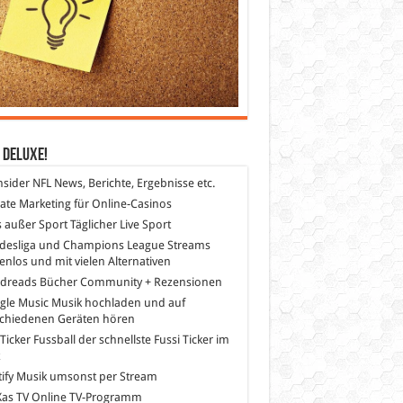
 DeLuXe!
nsider
NFL News, Berichte, Ergebnisse etc.
liate Marketing
für Online-Casinos
s außer Sport
Täglicher Live Sport
desliga und Champions League Streams
enlos und mit vielen Alternativen
dreads
Bücher Community + Rezensionen
gle Music
Musik hochladen und auf
schiedenen Geräten hören
 Ticker Fussball
der schnellste Fussi Ticker im
z
ify
Musik umsonst per Stream
as TV
Online TV-Programm