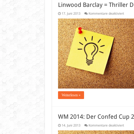
Linwood Barclay = Thriller D
für
17. Juni 2013
Kommentare deaktiviert
Linwoo
Barcla
=
Thrille
Deluxe
Weiterlesen »
WM 2014: Der Confed Cup 2
für
14. Juni 2013
Kommentare deaktiviert
WM
2014: