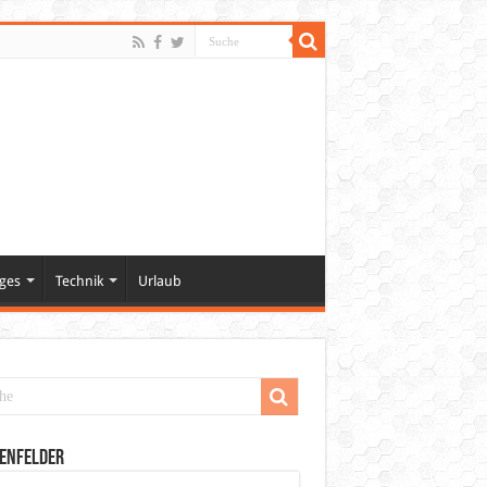
ges
Technik
Urlaub
enfelder