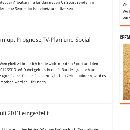
autet der Arbeitsname für den neuen US Sport Sender im
Vict
der neue Sender im Kabelnetz und diversen …
Wolf
Wund
Crea
rm up, Prognose,TV-Plan und Social
liga
e Wenigkeit widmet sich heute wohl nur dem Sport und dem
on 2012/2013 an! Dabei geht es in der 1. Bundesliga noch um
gue-Plätze. Da alle Spiele zur gleichen Zeit stattfinden, wird es
se,TV-
amatisch werden. Hier noch …
li 2013 eingestellt
ca
nd kam es in den letzten Wochen knüppeldick. Der beliebte