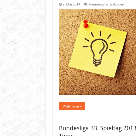
für
9. Mai 2014
Kommentare deaktiviert
Bundesl
Tipp:
Letzter
Spielta
der
Saison
2013/2
Weiterlesen »
Bundesliga 33. Spieltag 20