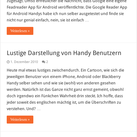
zugesagt. Umso erfreulicher die Nachricht, dass Google eine eigene
App
Feadreader App für Android veröffentlichte. Die Google Reader App
für
Android
für Android Handys habe ich nun selber ausgetestet und finde sie
nicht nur genial einfach, nein, sie ist einfach …
Weiterlesen »
Lustige Darstellung von Handy Benutzern
1. Dezember 2010
2
Heute mal etwas lustiges zwischendurch. Ein Cartoon, wie sich die
jeweiligen Benutzer von einem iPhone, Android oder Blackberry
Handy selber sehen und wie sie (wohl) von anderen gesehen
werden. Natürlich ist das Ganze nicht ganz ernst gemeint, obwohl
doch irgendwo ein Fünkchen Wahrheit drin steckt. Ich hoffe, dass
jeder soweit des englischen mächtig ist, um die Überschriften zu
verstehen. Und? …
Weiterlesen »