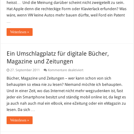
heisst… Und die Meinung darüber scheint nicht zweigeteilt zu sein.
Hat Apple denn die rechteckige Form oder Klavierlack erfunden? Was
wäre, wenn VW keine Autos mehr bauen dürfte, weil Ford ein Patent
…
Weiterlesen »
Ein Umschlagplatz für digitale Bücher,
Magazine und Zeitungen
für
27. September 2011
Kommentare deaktiviert
Ein
Umschlagplatz
Bücher, Magazine und Zeitungen – wer kann schon von sich
für
behaupten so etwa nie zu lesen? Niemand möchte ich behaupten.
digitale
Bücher,
Und in einer Zeit, wo das Internet nicht mehr wegzudenken ist, fast
Magazine
jeder ein Smartphone besitzt und ständig mobil online ist, da liegt es
und
Zeitungen
ja auch nah auch mal ein eBook, eine eZeitung oder ein eMagazin zu
lesen. Da sich …
Weiterlesen »