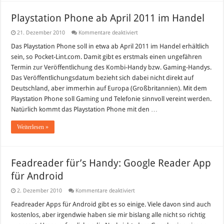
Playstation Phone ab April 2011 im Handel
für
21. Dezember 2010
Kommentare deaktiviert
Playstation
Phone
Das Playstation Phone soll in etwa ab April 2011 im Handel erhältlich
ab
sein, so Pocket-Lint.com. Damit gibt es erstmals einen ungefähren
April
2011
Termin zur Veröffentlichung des Kombi-Handy bzw. Gaming-Handys.
im
Das Veröffentlichungsdatum bezieht sich dabei nicht direkt auf
Handel
Deutschland, aber immerhin auf Europa (Großbritannien). Mit dem
Playstation Phone soll Gaming und Telefonie sinnvoll vereint werden.
Natürlich kommt das Playstation Phone mit den …
Weiterlesen »
Feadreader für’s Handy: Google Reader App
für Android
für
2. Dezember 2010
Kommentare deaktiviert
Feadreader
für’s
Feadreader Apps für Android gibt es so einige. Viele davon sind auch
Handy:
kostenlos, aber irgendwie haben sie mir bislang alle nicht so richtig
Google
Reader