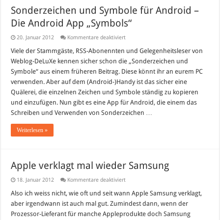
Sonderzeichen und Symbole für Android –
Die Android App „Symbols“
für
20. Januar 2012
Kommentare deaktiviert
Sonderzeichen
und
Viele der Stammgäste, RSS-Abonennten und Gelegenheitsleser von
Symbole
Weblog-DeLuXe kennen sicher schon die „Sonderzeichen und
für
Android
Symbole“ aus einem früheren Beitrag. Diese könnt ihr an eurem PC
–
verwenden. Aber auf dem (Android-)Handy ist das sicher eine
Die
Android
Quälerei, die einzelnen Zeichen und Symbole ständig zu kopieren
App
„Symbols“
und einzufügen. Nun gibt es eine App für Android, die einem das
Schreiben und Verwenden von Sonderzeichen …
Weiterlesen »
Apple verklagt mal wieder Samsung
für
18. Januar 2012
Kommentare deaktiviert
Apple
verklagt
Also ich weiss nicht, wie oft und seit wann Apple Samsung verklagt,
mal
aber irgendwann ist auch mal gut. Zumindest dann, wenn der
wieder
Samsung
Prozessor-Lieferant für manche Appleprodukte doch Samsung