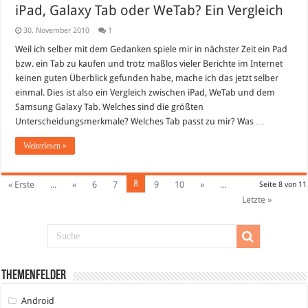
iPad, Galaxy Tab oder WeTab? Ein Vergleich
30. November 2010
1
Weil ich selber mit dem Gedanken spiele mir in nächster Zeit ein Pad
bzw. ein Tab zu kaufen und trotz maßlos vieler Berichte im Internet
keinen guten Überblick gefunden habe, mache ich das jetzt selber
einmal. Dies ist also ein Vergleich zwischen iPad, WeTab und dem
Samsung Galaxy Tab. Welches sind die größten
Unterscheidungsmerkmale? Welches Tab passt zu mir? Was …
Weiterlesen »
8
« Erste
...
«
6
7
9
10
»
...
Seite 8 von 11
Letzte »
Themenfelder
Android