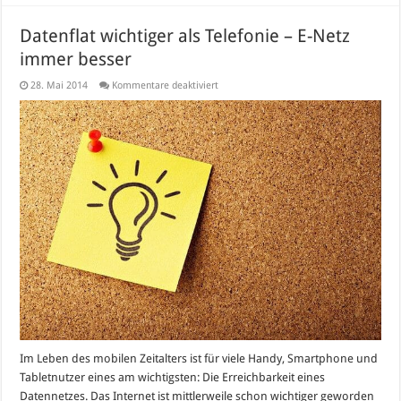
Datenflat wichtiger als Telefonie – E-Netz
immer besser
für
28. Mai 2014
Kommentare deaktiviert
Datenflat
wichtiger
als
Telefonie
–
E-
Netz
immer
besser
Im Leben des mobilen Zeitalters ist für viele Handy, Smartphone und
Tabletnutzer eines am wichtigsten: Die Erreichbarkeit eines
Datennetzes. Das Internet ist mittlerweile schon wichtiger geworden