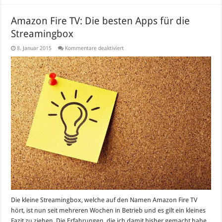
Amazon Fire TV: Die besten Apps für die
Streamingbox
für
8. Januar 2015
Kommentare deaktiviert
Amazon
Fire
TV:
Die
besten
Apps
für
die
Streamingbox
Die kleine Streamingbox, welche auf den Namen Amazon Fire TV
hört, ist nun seit mehreren Wochen in Betrieb und es gilt ein kleines
Fazit zu ziehen. Die Erfahrungen, die ich damit bisher gemacht habe