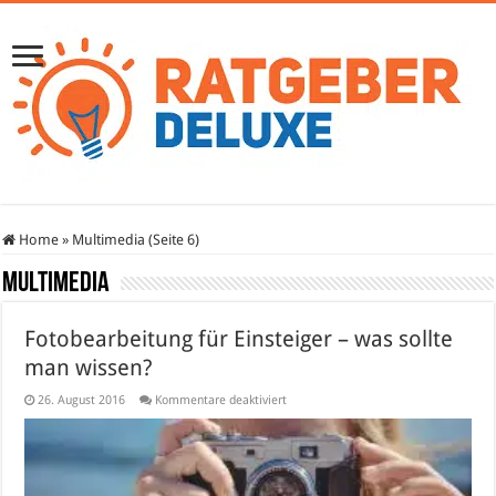
Home
»
Multimedia (Seite 6)
Multimedia
Fotobearbeitung für Einsteiger – was sollte
man wissen?
für
26. August 2016
Kommentare deaktiviert
Fotobearbeitung
für
Einsteiger
–
was
sollte