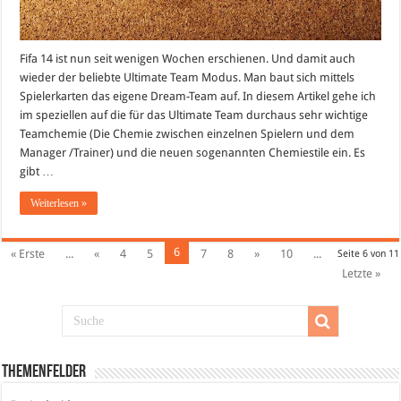
Fifa 14 ist nun seit wenigen Wochen erschienen. Und damit auch
wieder der beliebte Ultimate Team Modus. Man baut sich mittels
Spielerkarten das eigene Dream-Team auf. In diesem Artikel gehe ich
im speziellen auf die für das Ultimate Team durchaus sehr wichtige
Teamchemie (Die Chemie zwischen einzelnen Spielern und dem
Manager /Trainer) und die neuen sogenannten Chemiestile ein. Es
gibt …
Weiterlesen »
6
« Erste
...
«
4
5
7
8
»
10
...
Seite 6 von 11
Letzte »
Themenfelder