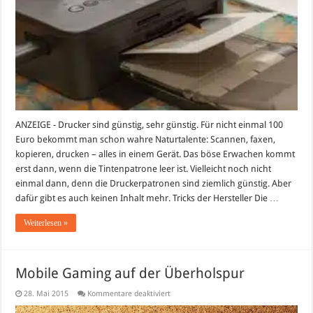
sparen
–
Tintenpatronen
von
Fremdherstellern
ANZEIGE - Drucker sind günstig, sehr günstig. Für nicht einmal 100
Euro bekommt man schon wahre Naturtalente: Scannen, faxen,
kopieren, drucken – alles in einem Gerät. Das böse Erwachen kommt
erst dann, wenn die Tintenpatrone leer ist. Vielleicht noch nicht
einmal dann, denn die Druckerpatronen sind ziemlich günstig. Aber
dafür gibt es auch keinen Inhalt mehr. Tricks der Hersteller Die …
Weiterlesen »
Mobile Gaming auf der Überholspur
für
28. Mai 2015
Kommentare deaktiviert
Mobile
Gaming