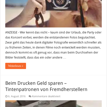
man
wissen?
ANZEIGE - Wer kennt das nicht – kaum sind der Urlaub, die Party oder
das Konzert vorbei, werden die entstandenen Fotos begutachtet.
Zwar geht das heute dank digitaler Fotografie wesentlich schneller als
zu früheren Zeiten, in denen Filme noch entwickelt werden mussten,
dennoch kommt es oft genug vor, dass man beim Durchsehen der
Bilder feststellt, dass das ein oder andere …
Weiterlesen »
Beim Drucken Geld sparen –
Tintenpatronen von Fremdherstellern
für
6. August 2016
Kommentare deaktiviert
Beim
Drucken
Geld