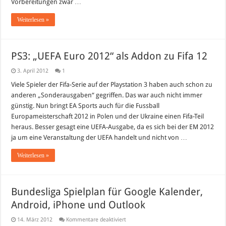
Vorbereitungen zwar …
Weiterlesen »
PS3: „UEFA Euro 2012“ als Addon zu Fifa 12
3. April 2012
1
Viele Spieler der Fifa-Serie auf der Playstation 3 haben auch schon zu
anderen „Sonderausgaben“ gegriffen. Das war auch nicht immer
günstig. Nun bringt EA Sports auch für die Fussball
Europameisterschaft 2012 in Polen und der Ukraine einen Fifa-Teil
heraus. Besser gesagt eine UEFA-Ausgabe, da es sich bei der EM 2012
ja um eine Veranstaltung der UEFA handelt und nicht von …
Weiterlesen »
Bundesliga Spielplan für Google Kalender,
Android, iPhone und Outlook
für
14. März 2012
Kommentare deaktiviert
Bundesliga