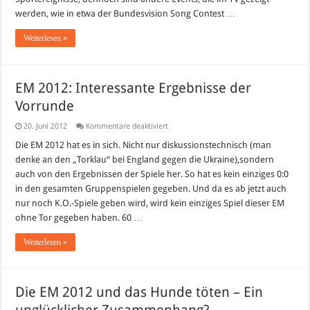
werden, wie in etwa der Bundesvision Song Contest …
Weiterlesen »
EM 2012: Interessante Ergebnisse der
Vorrunde
für
20. Juni 2012
Kommentare deaktiviert
EM
2012:
Die EM 2012 hat es in sich. Nicht nur diskussionstechnisch (man
Interessante
denke an den „Torklau“ bei England gegen die Ukraine),sondern
Ergebnisse
der
auch von den Ergebnissen der Spiele her. So hat es kein einziges 0:0
Vorrunde
in den gesamten Gruppenspielen gegeben. Und da es ab jetzt auch
nur noch K.O.-Spiele geben wird, wird kein einziges Spiel dieser EM
ohne Tor gegeben haben. 60 …
Weiterlesen »
Die EM 2012 und das Hunde töten – Ein