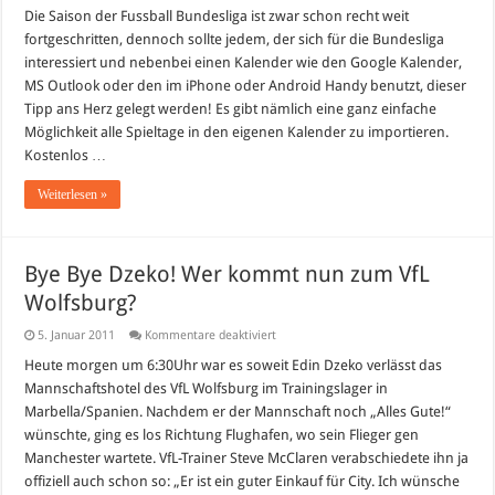
Spielplan
Die Saison der Fussball Bundesliga ist zwar schon recht weit
für
fortgeschritten, dennoch sollte jedem, der sich für die Bundesliga
Google
Kalender,
interessiert und nebenbei einen Kalender wie den Google Kalender,
Android,
MS Outlook oder den im iPhone oder Android Handy benutzt, dieser
iPhone
und
Tipp ans Herz gelegt werden! Es gibt nämlich eine ganz einfache
Outlook
Möglichkeit alle Spieltage in den eigenen Kalender zu importieren.
Kostenlos …
Weiterlesen »
Bye Bye Dzeko! Wer kommt nun zum VfL
Wolfsburg?
für
5. Januar 2011
Kommentare deaktiviert
Bye
Bye
Heute morgen um 6:30Uhr war es soweit Edin Dzeko verlässt das
Dzeko!
Mannschaftshotel des VfL Wolfsburg im Trainingslager in
Wer
kommt
Marbella/Spanien. Nachdem er der Mannschaft noch „Alles Gute!“
nun
wünschte, ging es los Richtung Flughafen, wo sein Flieger gen
zum
VfL
Manchester wartete. VfL-Trainer Steve McClaren verabschiedete ihn ja
Wolfsburg?
offiziell auch schon so: „Er ist ein guter Einkauf für City. Ich wünsche