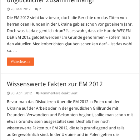
unglücklicher Zusammenhang?
28. Mai 2012
2
Die EM 2012 steht kurz bevor, doch die Berichte um das Töten von
herrenlosen Hunden in der Ukraine gab es schon vor gut einem Jahr.
Doch was ist da eigentlich dran? Ist es wahr, dass die Hunde WEGEN
DER EM 2012 getötet werden? Im Grunde genommen – sofern man
den aktuellen Medienberichten glauben schenken darf – ist das wohl
so. …
Weiterlesen »
Wissenswerte Fakten zur EM 2012
für
30. April 2012
Kommentare deaktiviert
Wissenswerte
Fakten
Bevor man das Diskutieren über die EM 2012 in Polen und der
zur
Ukraine auf der Arbeit oder in der gemütlichen Grillrunde mit
EM
2012
Freunden, Verwandten und Bekannten beginnt, sollte man schon mit
etwas Grundwissen ausgestattet sein. Deshalb hier noch
wissenswerte Fakten zur EM 2012, die teils grundlegend und teils
außergewöhnlich sind. In der Ukraine und in Polen gehen die