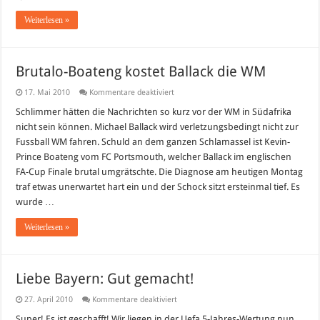
Weiterlesen »
Brutalo-Boateng kostet Ballack die WM
für
17. Mai 2010
Kommentare deaktiviert
Brutalo-
Boateng
Schlimmer hätten die Nachrichten so kurz vor der WM in Südafrika
kostet
nicht sein können. Michael Ballack wird verletzungsbedingt nicht zur
Ballack
die
Fussball WM fahren. Schuld an dem ganzen Schlamassel ist Kevin-
WM
Prince Boateng vom FC Portsmouth, welcher Ballack im englischen
FA-Cup Finale brutal umgrätschte. Die Diagnose am heutigen Montag
traf etwas unerwartet hart ein und der Schock sitzt ersteinmal tief. Es
wurde …
Weiterlesen »
Liebe Bayern: Gut gemacht!
für
27. April 2010
Kommentare deaktiviert
Liebe
Bayern:
Super! Es ist geschafft! Wir liegen in der Uefa 5-Jahres-Wertung nun