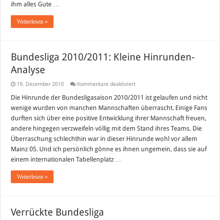
ihm alles Gute …
Weiterlesen »
Bundesliga 2010/2011: Kleine Hinrunden-
Analyse
für
19. Dezember 2010
Kommentare deaktiviert
Bundesliga
2010/2011:
Die Hinrunde der Bundesligasaison 2010/2011 ist gelaufen und nicht
Kleine
wenige wurden von manchen Mannschaften überrascht. Einige Fans
Hinrunden-
Analyse
durften sich über eine positive Entwicklung ihrer Mannschaft freuen,
andere hingegen verzweifeln völlig mit dem Stand ihres Teams. Die
Überraschung schlechthin war in dieser Hinrunde wohl vor allem
Mainz 05. Und ich persönlich gönne es ihnen ungemein, dass sie auf
einem internationalen Tabellenplatz …
Weiterlesen »
Verrückte Bundesliga