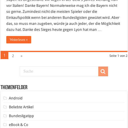
Gut
vor Italien! Danke Bayern! Normalerweise mag ich die Bayern nicht
gemacht!
so gerne. Zumindest nicht die meisten Spieler oder die
Einkaufspolitik wenn bei anderen Bundesligisten gewütet wird. Aber
das, so muss man zugeben, würde ja auch jeder, der die Möglichkeit
dazu hat. Danke des Sieges heute gegen Lyon hat man …
Weiterlesen »
1
2
»
Seite 1 von 2
Themenfelder
Android
Beliebte Artikel
Bundesligatipp
eBook & Co