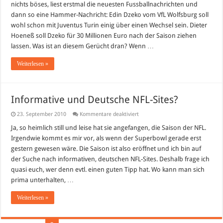
nichts böses, liest erstmal die neuesten Fussballnachrichten und
Juventus
Turin?
dann so eine Hammer-Nachricht: Edin Dzeko vom VfL Wolfsburg soll
wohl schon mit Juventus Turin einig über einen Wechsel sein. Dieter
Hoeneß soll Dzeko für 30 Millionen Euro nach der Saison ziehen
lassen. Was ist an diesem Gerücht dran? Wenn …
Weiterlesen »
Informative und Deutsche NFL-Sites?
für
23. September 2010
Kommentare deaktiviert
Informative
und
Ja, so heimlich still und leise hat sie angefangen, die Saison der NFL.
Deutsche
Irgendwie kommt es mir vor, als wenn der Superbowl gerade erst
NFL-
Sites?
gestern gewesen wäre. Die Saison ist also eröffnet und ich bin auf
der Suche nach informativen, deutschen NFL-Sites. Deshalb frage ich
quasi euch, wer denn evtl. einen guten Tipp hat. Wo kann man sich
prima unterhalten, …
Weiterlesen »