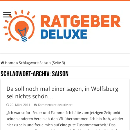
Home
»
Schlagwort:
Saison
(Seite 3)
Schlagwort-Archiv:
Saison
Da soll noch mal einer sagen, in Wolfsburg
sei nichts schön…
für
20. März 2011
Kommentare deaktiviert
Da
soll
„Ich war sofort Feuer und Flamme. Ich hätte zum jetzigen Zeitpunkt
noch
keinen anderen Verein als den VfL übernommen. Ich bin froh, wieder
mal
einer
hier zu sein und freue mich auf eine gute Zusammenarbeit.“ Das
sagen,