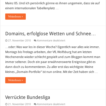
Mainz 05. Und ich persönlich gönne es ihnen ungemein, dass sie auf
einem internationalen Tabellenplatz …
Weiterlesen »
Domains, erfolglose Wetten und Schnee…
für
27. November 2010
Kommentare deaktiviert
Domains,
erfolglose
…oder: Was war los in dieser Woche? Eigentlich war alles wie immer.
Wetten
Montags bis Freitags arbeiten, der VfL Wolfsburg hat am letzten
und
Schnee…
Wochenende wieder schlecht gespielt und zum Bloggen kommt man
immer seltener. Doch ein paar erwähnenswerte Ereignisse gibt es
dann doch zu kommentieren. Zu aller erst das wichtigste: Meine
kleines „Domain-Portfolio“ ist nun online. Mit der Zeit haben sich …
Weiterlesen »
Verrückte Bundesliga
für
21. November 2010
Kommentare deaktiviert