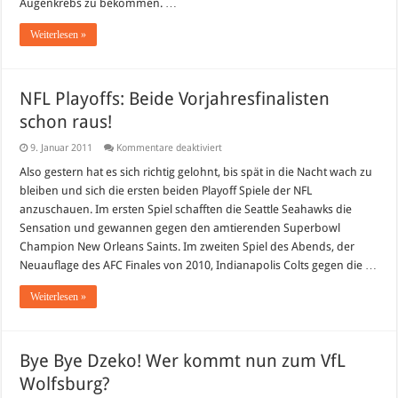
Augenkrebs zu bekommen. …
Weiterlesen »
NFL Playoffs: Beide Vorjahresfinalisten
schon raus!
für
9. Januar 2011
Kommentare deaktiviert
NFL
Playoffs:
Also gestern hat es sich richtig gelohnt, bis spät in die Nacht wach zu
Beide
bleiben und sich die ersten beiden Playoff Spiele der NFL
Vorjahresfinalisten
schon
anzuschauen. Im ersten Spiel schafften die Seattle Seahawks die
raus!
Sensation und gewannen gegen den amtierenden Superbowl
Champion New Orleans Saints. Im zweiten Spiel des Abends, der
Neuauflage des AFC Finales von 2010, Indianapolis Colts gegen die …
Weiterlesen »
Bye Bye Dzeko! Wer kommt nun zum VfL
Wolfsburg?