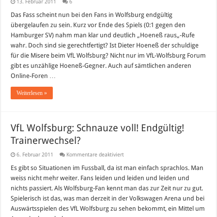
13. Februar 2011
6
Das Fass scheint nun bei den Fans in Wolfsburg endgültig
übergelaufen zu sein. Kurz vor Ende des Spiels (0:1 gegen den
Hamburger SV) nahm man klar und deutlich „Hoeneß raus„-Rufe
wahr. Doch sind sie gerechtfertigt? Ist Dieter Hoeneß der schuldige
für die Misere beim VfL Wolfsburg? Nicht nur im VfL-Wolfsburg Forum
gibt es unzählige Hoeneß-Gegner. Auch auf sämtlichen anderen
Online-Foren …
Weiterlesen »
VfL Wolfsburg: Schnauze voll! Endgültig!
Trainerwechsel?
für
6. Februar 2011
Kommentare deaktiviert
VfL
Wolfsburg:
Es gibt so Situationen im Fussball, da ist man einfach sprachlos. Man
Schnauze
weiss nicht mehr weiter. Fans leiden und leiden und leiden und
voll!
Endgültig!
nichts passiert. Als Wolfsburg-Fan kennt man das zur Zeit nur zu gut.
Trainerwechsel?
Spielerisch ist das, was man derzeit in der Volkswagen Arena und bei
Auswärtsspielen des VfL Wolfsburg zu sehen bekommt, ein Mittel um