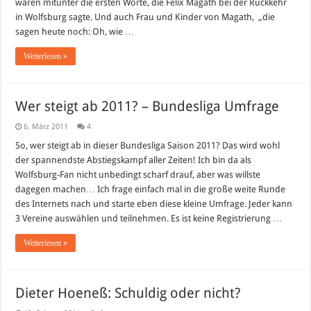
waren mitunter die ersten Worte, die Felix Magath bei der Rückkehr
in
Wolfsburg
in Wolfsburg sagte. Und auch Frau und Kinder von Magath, „die
sei
nichts
sagen heute noch: Oh, wie …
schön…
Weiterlesen »
Wer steigt ab 2011? – Bundesliga Umfrage
6. März 2011
4
So, wer steigt ab in dieser Bundesliga Saison 2011? Das wird wohl
der spannendste Abstiegskampf aller Zeiten! Ich bin da als
Wolfsburg-Fan nicht unbedingt scharf drauf, aber was willste
dagegen machen… Ich frage einfach mal in die große weite Runde
des Internets nach und starte eben diese kleine Umfrage. Jeder kann
3 Vereine auswählen und teilnehmen. Es ist keine Registrierung …
Weiterlesen »
Dieter Hoeneß: Schuldig oder nicht?