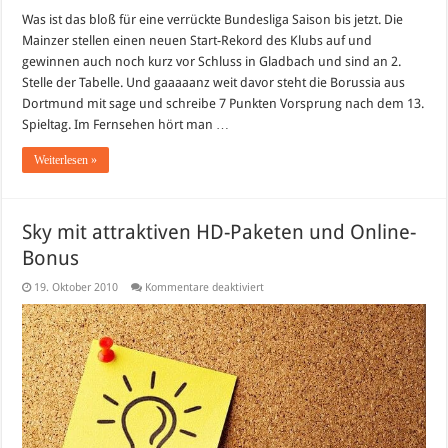
Verrückte
Bundesliga
Was ist das bloß für eine verrückte Bundesliga Saison bis jetzt. Die
Mainzer stellen einen neuen Start-Rekord des Klubs auf und
gewinnen auch noch kurz vor Schluss in Gladbach und sind an 2.
Stelle der Tabelle. Und gaaaaanz weit davor steht die Borussia aus
Dortmund mit sage und schreibe 7 Punkten Vorsprung nach dem 13.
Spieltag. Im Fernsehen hört man …
Weiterlesen »
Sky mit attraktiven HD-Paketen und Online-
Bonus
für
19. Oktober 2010
Kommentare deaktiviert
Sky
mit
attraktiven
HD-
Paketen
und
Online-
Bonus