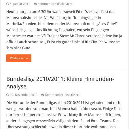
für
5. Januar 2011
Kommentare deaktiviert
Bye
Bye
Heute morgen um 6:30Uhr war es soweit Edin Dzeko verlässt das
Dzeko!
Mannschaftshotel des VfL Wolfsburg im Trainingslager in
Wer
kommt
Marbella/Spanien. Nachdem er der Mannschaft noch „Alles Gute!“
nun
wünschte, ging es los Richtung Flughafen, wo sein Flieger gen
zum
VfL
Manchester wartete. VfL-Trainer Steve McClaren verabschiedete ihn ja
Wolfsburg?
offiziell auch schon so: „Er ist ein guter Einkauf für City. Ich wünsche
ihm alles Gute …
Weiterlesen »
Bundesliga 2010/2011: Kleine Hinrunden-
Analyse
für
19. Dezember 2010
Kommentare deaktiviert
Bundesliga
2010/2011:
Die Hinrunde der Bundesligasaison 2010/2011 ist gelaufen und nicht
Kleine
wenige wurden von manchen Mannschaften überrascht. Einige Fans
Hinrunden-
Analyse
durften sich über eine positive Entwicklung ihrer Mannschaft freuen,
andere hingegen verzweifeln völlig mit dem Stand ihres Teams. Die
Überraschung schlechthin war in dieser Hinrunde wohl vor allem