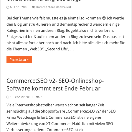
für
6. April 2010
Kommentare deaktiviert
Umstrukturierung
des
Bei der Themenvielfalt musste es ja einmal so kommen 😉 Ich werde
Blogs
den Blog umstrukturieren und dementsprechend wandern einige
Kategorien in einen anderen Blog. Es geht also nichts verloren.
Einiges wird bloß auf einem anderen Blog zu lesen sein. Das passiert
nicht alles sofort, aber nach und nach. Ich bitte alle, die sich mehr für
die Themen „Web3D“, „Second Life“, …
Weiterlesen »
Commerce:SEO v2- SEO-Onlineshop-
Software kommt erst Ende Februar
1. Februar 2010
2
Viele Internetshopbetreiber warten schon seit langer Zeit
sehnsüchtig auf die Shopsoftware „Commerce:SEO v2“ der SEO
Firma Webdesign Erfurt. Commerce:SEO ist eine eigene
Weiterentwicklung von XT:Commerce. Natürlich mit vielen SEO-
Verbesserungen, denn Commerce:SEO ist ein