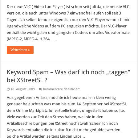
Neuer
VLC-
Der neue VLC ( Video Lan Player ) ist schon seit Juli da, die neuste VLC
Player,
Version, die auch unter Windows 7 einwandfrei laufen soll seit 3
ein
Player
Tagen. Ich selber benutze eigentlich nur den VLC Player wenn ich mir
der
irgendwelche Videos auf dem PC angucken möchte. Der VLC-Player
alles
abspielt
enthält die wichtigsten und gängisten Codecs um alles Videoformate
–
Nun
(MPEG-2, MPEG-4, H.264, …
auch
für
Weiterlesen »
Windows
7
Keyword Spam – Was darf ich noch „taggen“
bei XStreetSL ?
für
18. August 2009
Kommentare deaktiviert
Keyword
Spam
Aus gegebenen Anlass, möchte ich heute mal ein klein wenig
–
genauer beleuchten was man bis zum 14. September bei XStreetSL,
Was
darf
dem Online Marktplatz für virtuelle Güter, umgestellt haben sollte.
ich
Viele werden zur Zeit den Stress haben, weil sie in den
noch
„taggen“
Artikelbeschreibungen bei XStreet höchstwahrscheinlich noch
bei
XStreetSL
Keywords enthalten die in zukunft nicht mehr geduldet werden.
?
Solche Artikel werden seitens Linden Labs …