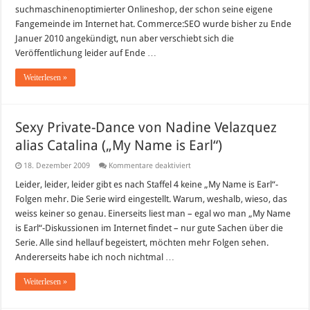
suchmaschinenoptimierter Onlineshop, der schon seine eigene
Fangemeinde im Internet hat. Commerce:SEO wurde bisher zu Ende
Januer 2010 angekündigt, nun aber verschiebt sich die
Veröffentlichung leider auf Ende …
Weiterlesen »
Sexy Private-Dance von Nadine Velazquez
alias Catalina („My Name is Earl“)
für
18. Dezember 2009
Kommentare deaktiviert
Sexy
Private-
Leider, leider, leider gibt es nach Staffel 4 keine „My Name is Earl“-
Dance
Folgen mehr. Die Serie wird eingestellt. Warum, weshalb, wieso, das
von
Nadine
weiss keiner so genau. Einerseits liest man – egal wo man „My Name
Velazquez
is Earl“-Diskussionen im Internet findet – nur gute Sachen über die
alias
Catalina
Serie. Alle sind hellauf begeistert, möchten mehr Folgen sehen.
(„My
Name
Andererseits habe ich noch nichtmal …
is
Earl“)
Weiterlesen »