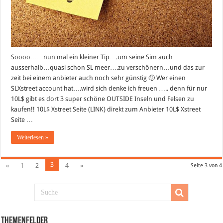
Soooo……nun mal ein kleiner Tip….um seine Sim auch
ausserhalb…quasi schon SL meer….zu verschönern…und das zur
zeit bei einem anbieter auch noch sehr günstig 🙂 Wer einen
SLXstreet account hat….wird sich denke ich freuen ….. denn für nur
10L$ gibt es dort 3 super schöne OUTSIDE Inseln und Felsen zu
kaufen!! 10L$ Xstreet Seite (LINK) direkt zum Anbieter 10L$ Xstreet
Seite …
Weiterlesen »
3
«
1
2
4
»
Seite 3 von 4
Themenfelder