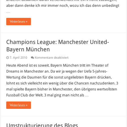
aber dann denke ich mir immer noch, wozu ich das denn unbedingt
…
Weiterlesen »
Champions League: Manchester United-
Bayern München
für
7. April 2010
Kommentare deaktiviert
Champions
League:
Heute Abend ist es soweit. Bayern München tritt im Theater of
Manchester
Dreams in Manchester an. Da wir ja wegen der Uefa 5-Jahres-
United-
Bayern
Wertung die Daumen für die sonst ungeliebten Bayern drücken,
München
lohnt es sich vielleicht ein wenig über die Chancen nachzudenken. 3
mal spielte Bayern bisher in Manchester, den übrigens wertvollsten
Fussball Club der Welt. 3 mal ging man nicht als …
Weiterlesen »
Umstrukturierung des Blogs