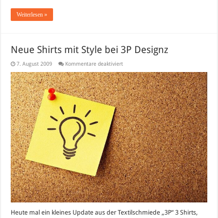
Weiterlesen »
Neue Shirts mit Style bei 3P Designz
für
7. August 2009
Kommentare deaktiviert
Neue
Shirts
mit
Style
bei
3P
Designz
Heute mal ein kleines Update aus der Textilschmiede „3P“ 3 Shirts,