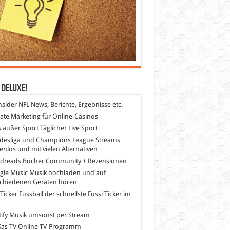
 DeLuXe!
nsider
NFL News, Berichte, Ergebnisse etc.
liate Marketing
für Online-Casinos
s außer Sport
Täglicher Live Sport
desliga und Champions League Streams
enlos und mit vielen Alternativen
dreads
Bücher Community + Rezensionen
gle Music
Musik hochladen und auf
schiedenen Geräten hören
 Ticker Fussball
der schnellste Fussi Ticker im
z
ify
Musik umsonst per Stream
as TV
Online TV-Programm