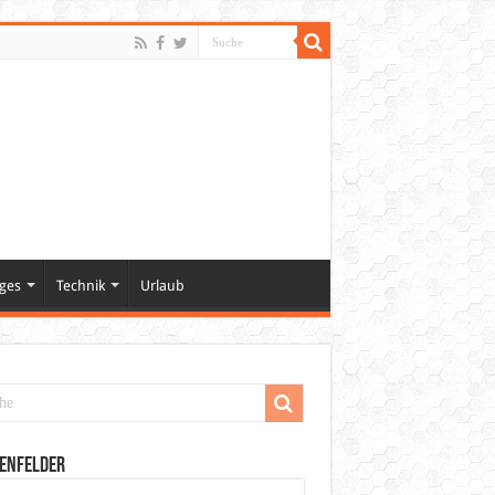
ges
Technik
Urlaub
enfelder