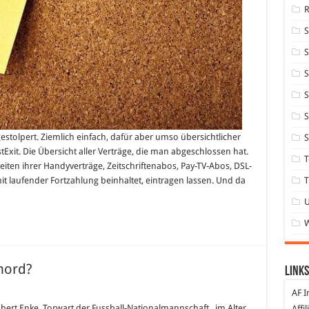
S
S
S
S
stolpert. Ziemlich einfach, dafür aber umso übersichtlicher
S
Exit. Die Übersicht aller Verträge, die man abgeschlossen hat.
T
zeiten ihrer Handyverträge, Zeitschriftenabos, Pay-TV-Abos, DSL-
T
mit laufender Fortzahlung beinhaltet, eintragen lassen. Und da
tmord?
Links
für
AF I
Robert
Enke
bert Enke, Torwart der Fussball-Nationalmannschaft, im Alter
Affi