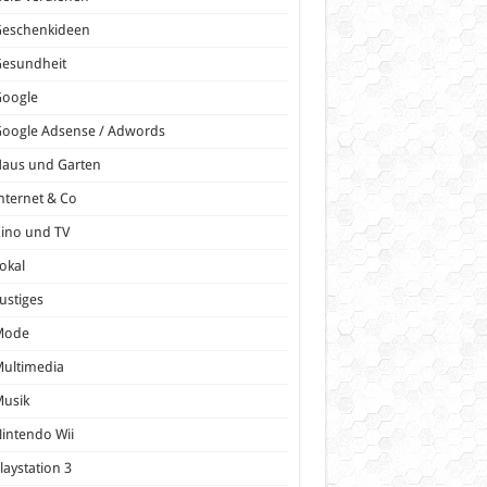
Geschenkideen
Gesundheit
Google
oogle Adsense / Adwords
Haus und Garten
nternet & Co
ino und TV
okal
ustiges
Mode
ultimedia
Musik
intendo Wii
laystation 3