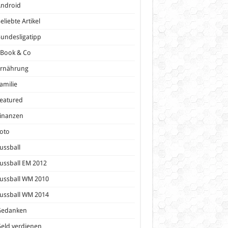
Android
eliebte Artikel
undesligatipp
eBook & Co
Ernährung
amilie
eatured
inanzen
oto
ussball
ussball EM 2012
ussball WM 2010
ussball WM 2014
Gedanken
eld verdienen