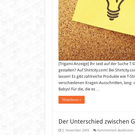
[Trigami-Anzeige] Ihr seid auf der Suche T-
gestalten? Auf Shirtcity.com! Bei Shirtcity.c
lassen! Es gibt zahlreiche Produkte wie T-S
verschiedenen Kragen-Ausschnitten, lang- o
Babys! Für die, die es …
Weiterlesen »
Der Unterschied zwischen G
f
5. November 2009
Kommentare deaktiviert
D