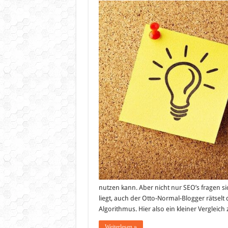
U
z
G
u
G
C
nutzen kann. Aber nicht nur SEO’s fragen 
liegt, auch der Otto-Normal-Blogger rätsel
Algorithmus. Hier also ein kleiner Verglei
Weiterlesen »