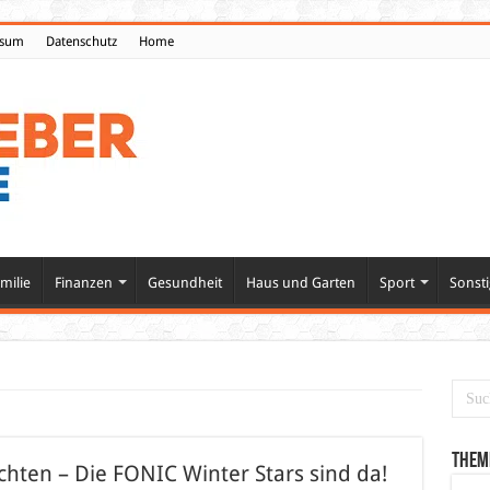
ssum
Datenschutz
Home
milie
Finanzen
Gesundheit
Haus und Garten
Sport
Sonsti
Them
hten – Die FONIC Winter Stars sind da!