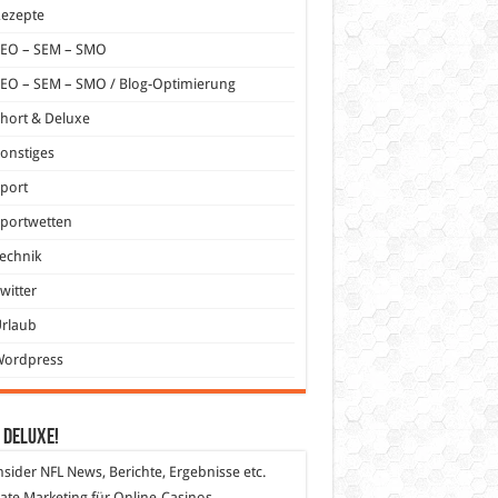
Rezepte
SEO – SEM – SMO
EO – SEM – SMO / Blog-Optimierung
hort & Deluxe
onstiges
port
portwetten
echnik
witter
Urlaub
Wordpress
 DeLuXe!
nsider
NFL News, Berichte, Ergebnisse etc.
liate Marketing
für Online-Casinos