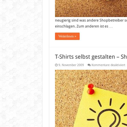
neugierig sind was andere Shopbetreiber so
einschlagen. Zum anderen ist es …
Weiterlesen »
T-Shirts selbst gestalten – Sh
f
9. November 2009
Kommentare deaktiviert
T
S
s
g
–
S