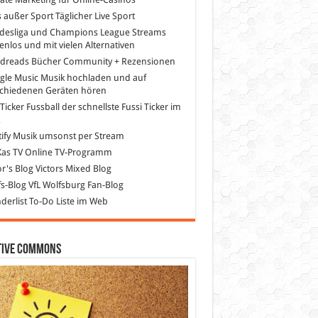
s außer Sport
Täglicher Live Sport
desliga und Champions League Streams
enlos und mit vielen Alternativen
dreads
Bücher Community + Rezensionen
gle Music
Musik hochladen und auf
schiedenen Geräten hören
 Ticker Fussball
der schnellste Fussi Ticker im
z
ify
Musik umsonst per Stream
as TV
Online TV-Programm
or's Blog
Victors Mixed Blog
s-Blog
VfL Wolfsburg Fan-Blog
erlist
To-Do Liste im Web
tive Commons