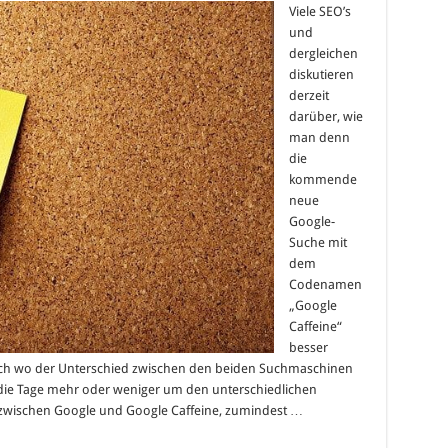
nterschied
Viele SEO’s
wischen
und
oogle
nd
dergleichen
oogle
diskutieren
affeine
derzeit
darüber, wie
man denn
die
kommende
neue
Google-
Suche mit
dem
Codenamen
„Google
Caffeine“
besser
sich wo der Unterschied zwischen den beiden Suchmaschinen
t die Tage mehr oder weniger um den unterschiedlichen
ch zwischen Google und Google Caffeine, zumindest …