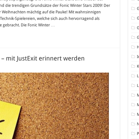
nd die trendigen Grundsätze der Fonic Winter Stars 2009! Der
or Weihnachten mächtig auf die Pauke! Mit wahnsinnigen
echnik-Spielereien, welche sich auch hervorragend als
e gebracht. Die Fonic Winter …
G
I
 – mit JustExit erinnert werden
K
L
L
M
N
P