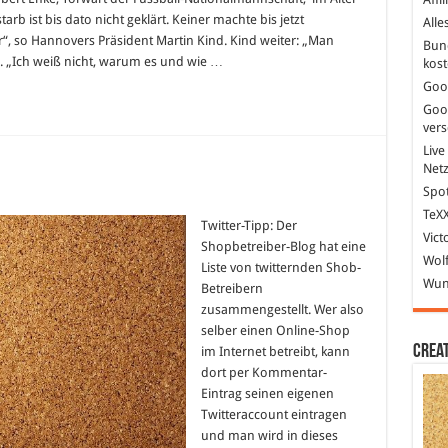
ist
rb ist bis dato nicht geklärt. Keiner machte bis jetzt
Alle
tot
–
r“, so Hannovers Präsident Martin Kind. Kind weiter: „Man
Bun
Selbstmord?
“. „Ich weiß nicht, warum es und wie …
kost
Goo
Goo
ver
Live
Net
Spot
für
Shopbetreiber
TeXX
Twitter-
Twitter-Tipp: Der
Vict
Liste
Shopbetreiber-Blog hat eine
Wolf
Liste von twitternden Shob-
Wund
Betreibern
zusammengestellt. Wer also
selber einen Online-Shop
Crea
im Internet betreibt, kann
dort per Kommentar-
Eintrag seinen eigenen
Twitteraccount eintragen
und man wird in dieses