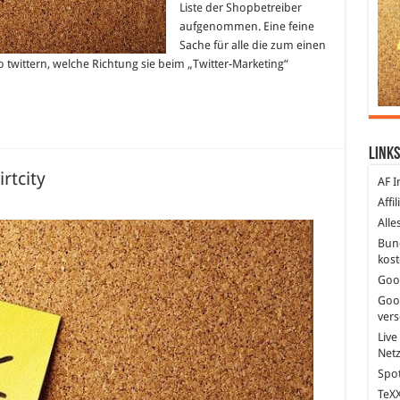
Liste der Shopbetreiber
aufgenommen. Eine feine
Sache für alle die zum einen
 twittern, welche Richtung sie beim „Twitter-Marketing“
Links
irtcity
AF I
Affi
ür
-
Alle
hirts
elbst
Bun
estalten
kost
hirtcity
Goo
Goo
ver
Live
Net
Spot
TeXX