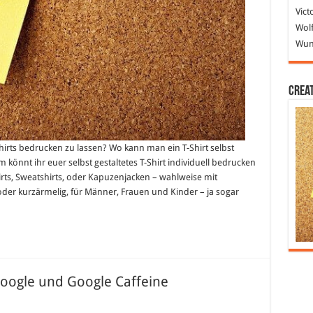
Vict
Wolf
Wund
Crea
Shirts bedrucken zu lassen? Wo kann man ein T-Shirt selbst
om könnt ihr euer selbst gestaltetes T-Shirt individuell bedrucken
hirts, Sweatshirts, oder Kapuzenjacken – wahlweise mit
der kurzärmelig, für Männer, Frauen und Kinder – ja sogar
oogle und Google Caffeine
ür
er