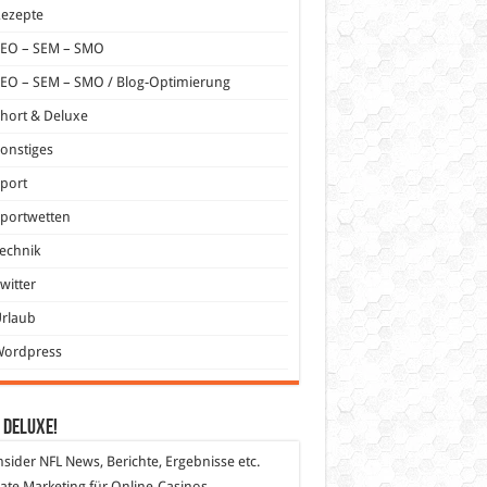
Rezepte
SEO – SEM – SMO
EO – SEM – SMO / Blog-Optimierung
hort & Deluxe
onstiges
port
portwetten
echnik
witter
Urlaub
Wordpress
 DeLuXe!
nsider
NFL News, Berichte, Ergebnisse etc.
liate Marketing
für Online-Casinos