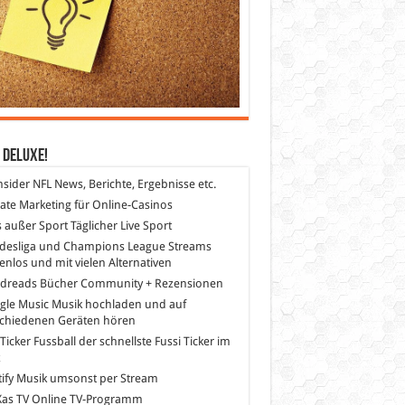
 DeLuXe!
nsider
NFL News, Berichte, Ergebnisse etc.
liate Marketing
für Online-Casinos
s außer Sport
Täglicher Live Sport
desliga und Champions League Streams
enlos und mit vielen Alternativen
dreads
Bücher Community + Rezensionen
gle Music
Musik hochladen und auf
schiedenen Geräten hören
 Ticker Fussball
der schnellste Fussi Ticker im
z
ify
Musik umsonst per Stream
as TV
Online TV-Programm