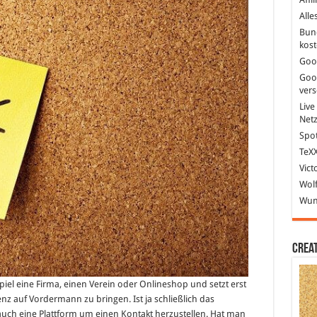
ilpflege
Alle
rnet
Bun
kost
Goo
Goo
ver
Live
Net
Spot
TeXX
Vict
Wolf
Wund
Crea
iel eine Firma, einen Verein oder Onlineshop und setzt erst
enz auf Vordermann zu bringen. Ist ja schließlich das
auch eine Plattform um einen Kontakt herzustellen. Hat man