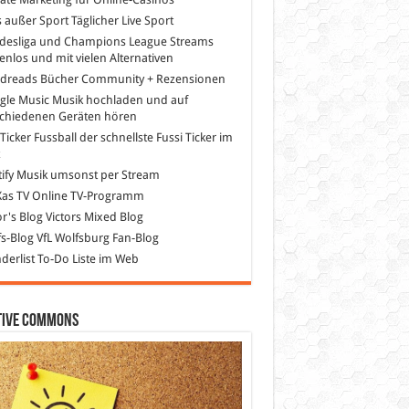
s außer Sport
Täglicher Live Sport
desliga und Champions League Streams
enlos und mit vielen Alternativen
dreads
Bücher Community + Rezensionen
gle Music
Musik hochladen und auf
schiedenen Geräten hören
 Ticker Fussball
der schnellste Fussi Ticker im
z
ify
Musik umsonst per Stream
as TV
Online TV-Programm
or's Blog
Victors Mixed Blog
s-Blog
VfL Wolfsburg Fan-Blog
erlist
To-Do Liste im Web
tive Commons