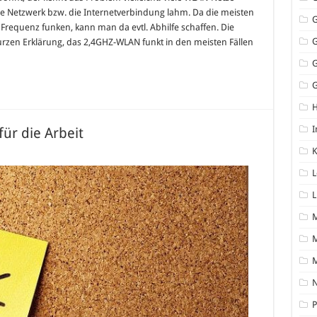
ne Netzwerk bzw. die Internetverbindung lahm. Da die meisten
requenz funken, kann man da evtl. Abhilfe schaffen. Die
rzen Erklärung, das 2,4GHZ-WLAN funkt in den meisten Fällen
G
I
ür die Arbeit
K
queme
hwarze
L
huhe
L
eit
M
N
P