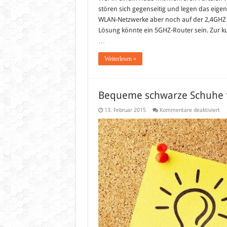
stören sich gegenseitig und legen das eige
WLAN-Netzwerke aber noch auf der 2,4GHZ F
Lösung könnte ein 5GHZ-Router sein. Zur ku
…
Weiterlesen »
Bequeme schwarze Schuhe f
für
13. Februar 2015
Kommentare deaktiviert
Be
sc
Sc
für
die
Arb