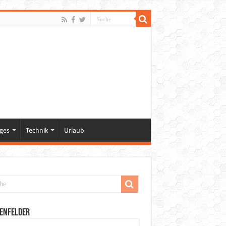
ges
Technik
Urlaub
enfelder