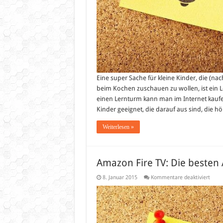
Eine super Sache für kleine Kinder, die (
beim Kochen zuschauen zu wollen, ist ein 
einen Lernturm kann man im Internet kaufen
Kinder geeignet, die darauf aus sind, die h
Weiterlesen »
Amazon Fire TV: Die besten
für
8. Januar 2015
Kommentare deaktiviert
Amaz
Fire
TV:
Die
beste
Apps
für