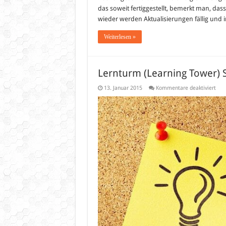
das soweit fertiggestellt, bemerkt man, d
wieder werden Aktualisierungen fällig und
Weiterlesen »
Lernturm (Learning Tower) 
für
13. Januar 2015
Kommentare deaktiviert
Ler
(Lea
Towe
Selb
bau
ode
Kau