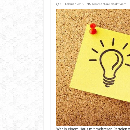
für
15. Februar 2015
Kommentare deaktiviert
WL
au
Di
be
5G
Ro
Wer in einem Haus mit mehreren Parteien wo