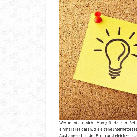
Prof
im
Inte
Wer kennt das nicht: Man gründet zum Beisp
einmal alles daran, die eigene Internetpräs
Aushängeschild der Firma und gleichzeitig 