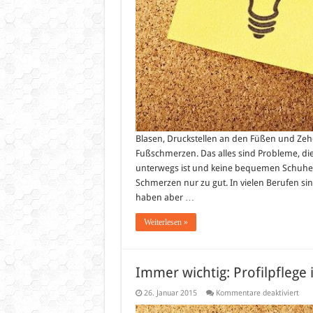
Blasen, Druckstellen an den Füßen und Z
Fußschmerzen. Das alles sind Probleme, d
unterwegs ist und keine bequemen Schuhe tr
Schmerzen nur zu gut. In vielen Berufen s
haben aber …
Weiterlesen »
Immer wichtig: Profilpflege 
für
26. Januar 2015
Kommentare deaktiviert
Imm
wich