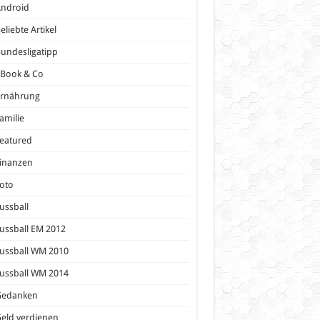
Android
eliebte Artikel
undesligatipp
eBook & Co
Ernährung
amilie
eatured
inanzen
oto
ussball
ussball EM 2012
ussball WM 2010
ussball WM 2014
Gedanken
eld verdienen