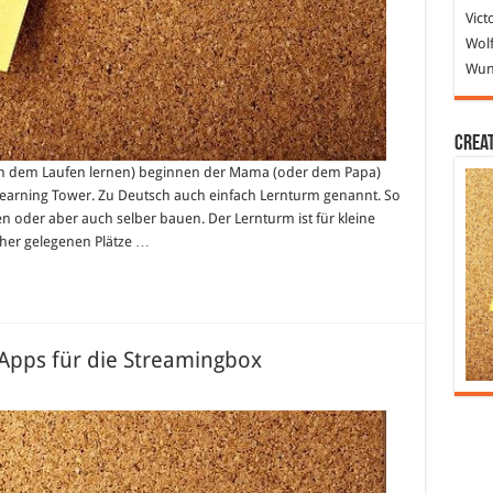
Vict
Wolf
Wund
Crea
nach dem Laufen lernen) beginnen der Mama (oder dem Papa)
Learning Tower. Zu Deutsch auch einfach Lernturm genannt. So
 oder aber auch selber bauen. Der Lernturm ist für kleine
öher gelegenen Plätze …
 Apps für die Streamingbox
on
n