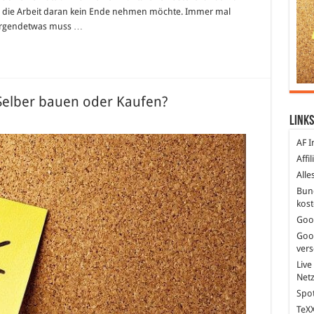
ass die Arbeit daran kein Ende nehmen möchte. Immer mal
 irgendetwas muss …
Selber bauen oder Kaufen?
Links
nturm
rning
AF I
r)
Affi
er
en
Alle
r
fen?
Bun
kost
Goo
Goo
ver
Live
Net
Spot
TeXX