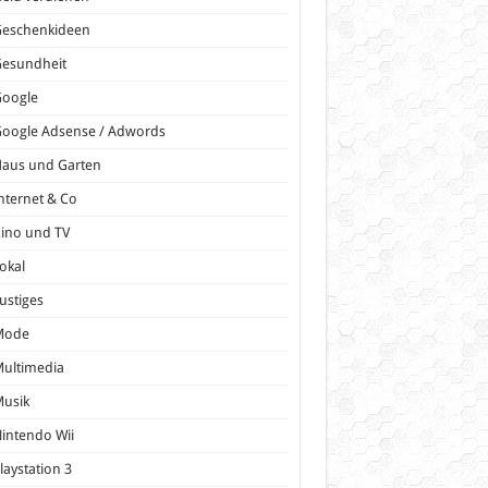
Geschenkideen
Gesundheit
Google
oogle Adsense / Adwords
Haus und Garten
nternet & Co
ino und TV
okal
ustiges
Mode
ultimedia
Musik
intendo Wii
laystation 3