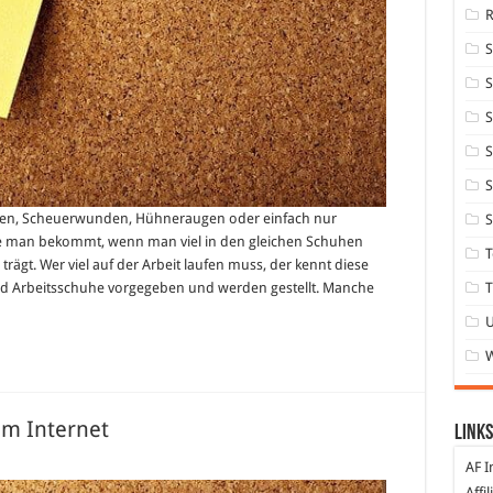
S
S
S
S
ehen, Scheuerwunden, Hühneraugen oder einfach nur
S
ie man bekommt, wenn man viel in den gleichen Schuhen
T
ägt. Wer viel auf der Arbeit laufen muss, der kennt diese
T
ind Arbeitsschuhe vorgegeben und werden gestellt. Manche
im Internet
Links
AF I
er
tig:
Affi