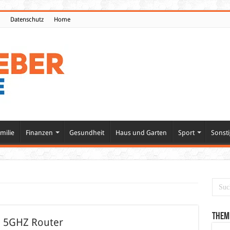
Datenschutz
Home
milie
Finanzen
Gesundheit
Haus und Garten
Sport
Sonsti
Them
n 5GHZ Router