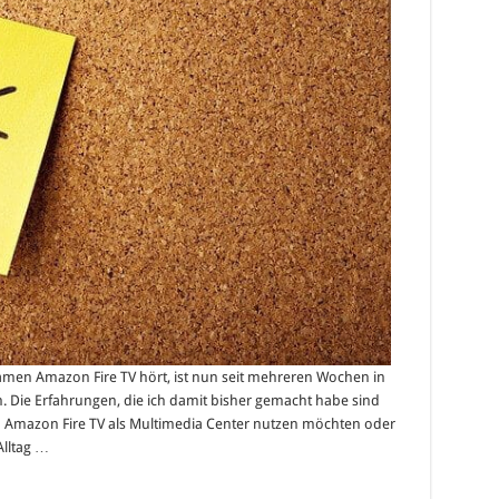
amingbox
amen Amazon Fire TV hört, ist nun seit mehreren Wochen in
hen. Die Erfahrungen, die ich damit bisher gemacht habe sind
den Amazon Fire TV als Multimedia Center nutzen möchten oder
Alltag …