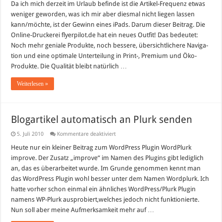
verlost
Da ich mich derzeit im Urlaub befinde ist die Artikel-Frequenz etwas
iPad
weniger geworden, was ich mir aber diesmal nicht liegen lassen
kann/möchte, ist der Gewinn eines iPads. Darum dieser Beitrag. Die
Online-Druckerei flyerpilot.de hat ein neues Out­fit! Das bedeu­tet:
Noch mehr geniale Pro­dukte, noch bes­sere, über­sicht­li­chere Navi­ga­
tion und eine opti­male Unter­tei­lung in Print-, Pre­mium und Öko-
Produkte. Die Qua­li­tät bleibt natür­lich …
Weiterlesen »
Blogartikel automatisch an Plurk senden
für
5. Juli 2010
Kommentare deaktiviert
Blogartikel
automatisch
Heute nur ein kleiner Beitrag zum WordPress Plugin WordPlurk
an
improve. Der Zusatz „improve“ im Namen des Plugins gibt lediglich
Plurk
senden
an, das es überarbeitet wurde. Im Grunde genommen kennt man
das WordPress Plugin wohl besser unter dem Namen Wordplurk. Ich
hatte vorher schon einmal ein ähnliches WordPress/Plurk Plugin
namens WP-Plurk ausprobiert,welches jedoch nicht funktionierte.
Nun soll aber meine Aufmerksamkeit mehr auf …