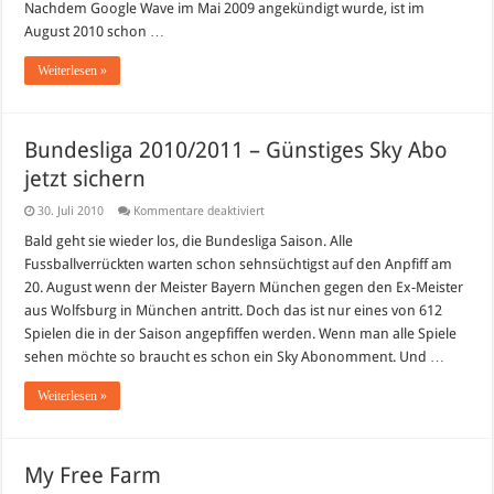
Nachdem Google Wave im Mai 2009 angekündigt wurde, ist im
August 2010 schon …
Weiterlesen »
Bundesliga 2010/2011 – Günstiges Sky Abo
jetzt sichern
für
30. Juli 2010
Kommentare deaktiviert
Bundesliga
2010/2011
Bald geht sie wieder los, die Bundesliga Saison. Alle
–
Fussballverrückten warten schon sehnsüchtigst auf den Anpfiff am
Günstiges
Sky
20. August wenn der Meister Bayern München gegen den Ex-Meister
Abo
aus Wolfsburg in München antritt. Doch das ist nur eines von 612
jetzt
sichern
Spielen die in der Saison angepfiffen werden. Wenn man alle Spiele
sehen möchte so braucht es schon ein Sky Abonomment. Und …
Weiterlesen »
My Free Farm