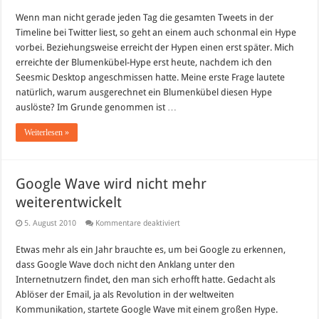
Wenn man nicht gerade jeden Tag die gesamten Tweets in der
Timeline bei Twitter liest, so geht an einem auch schonmal ein Hype
vorbei. Beziehungsweise erreicht der Hypen einen erst später. Mich
erreichte der Blumenkübel-Hype erst heute, nachdem ich den
Seesmic Desktop angeschmissen hatte. Meine erste Frage lautete
natürlich, warum ausgerechnet ein Blumenkübel diesen Hype
auslöste? Im Grunde genommen ist …
Weiterlesen »
Google Wave wird nicht mehr
weiterentwickelt
für
5. August 2010
Kommentare deaktiviert
Google
Wave
Etwas mehr als ein Jahr brauchte es, um bei Google zu erkennen,
wird
nicht
dass Google Wave doch nicht den Anklang unter den
mehr
weiterentwickelt
Internetnutzern findet, den man sich erhofft hatte. Gedacht als
Ablöser der Email, ja als Revolution in der weltweiten
Kommunikation, startete Google Wave mit einem großen Hype.