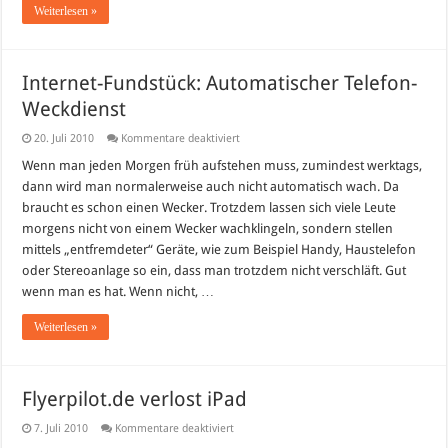
Weiterlesen »
Internet-Fundstück: Automatischer Telefon-
Weckdienst
für
20. Juli 2010
Kommentare deaktiviert
Internet-
Fundstück:
Wenn man jeden Morgen früh aufstehen muss, zumindest werktags,
Automatischer
dann wird man normalerweise auch nicht automatisch wach. Da
Telefon-
Weckdienst
braucht es schon einen Wecker. Trotzdem lassen sich viele Leute
morgens nicht von einem Wecker wachklingeln, sondern stellen
mittels „entfremdeter“ Geräte, wie zum Beispiel Handy, Haustelefon
oder Stereoanlage so ein, dass man trotzdem nicht verschläft. Gut
wenn man es hat. Wenn nicht, …
Weiterlesen »
Flyerpilot.de verlost iPad
für
7. Juli 2010
Kommentare deaktiviert
Flyerpilot.de