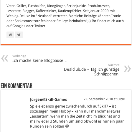
Vater, Griller, Fussballfan, Kinogänger, Serienjunkie, Produkttester,
Leseratte, Blogger, Kaffeetrinker, Kaufempfehler. Seit Januar 2009 mit
Weblog-Deluxe im "Neuland" vertreten. Vorsicht: Beiträge könnten Ironie
oder Sarkasmus trotz fehlender Smileys beinhalten! ;-) Ihr findet mich auch
auf
Google+
oder
Twitter
Vorherige
Ich mache keine Blogpause…
Nächste
Dealclub.de – Täglich günstige
Schnäppchen!
Ein Kommentar
Jürgen@Skill-Games
22. September 2010 at 00:01
Spiele ebenso gerne zwischendurch auf Skill7 – ist
sozusagen mein Hobby – kann nur manchmal etwas
„ausarten“, wenn man die Zeit nicht im Blick hat und
mal wieder 3 Stunden um sind obwohl es nur ein paar
Runden sein sollten 😀