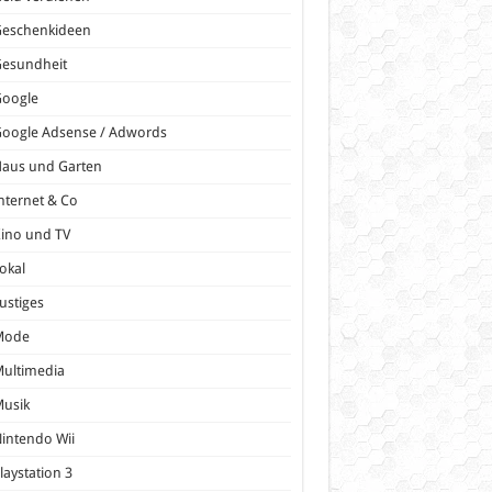
Geschenkideen
Gesundheit
Google
oogle Adsense / Adwords
Haus und Garten
nternet & Co
ino und TV
okal
ustiges
Mode
ultimedia
Musik
intendo Wii
laystation 3