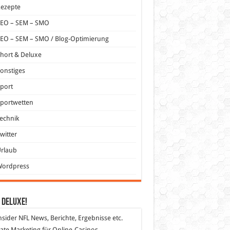
Rezepte
SEO – SEM – SMO
EO – SEM – SMO / Blog-Optimierung
hort & Deluxe
onstiges
port
portwetten
echnik
witter
Urlaub
Wordpress
 DeLuXe!
nsider
NFL News, Berichte, Ergebnisse etc.
liate Marketing
für Online-Casinos