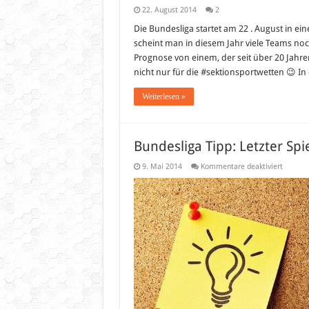
22. August 2014
2
Die Bundesliga startet am 22 . August in e
scheint man in diesem Jahr viele Teams noc
Prognose von einem, der seit über 20 Jahren
nicht nur für die #sektionsportwetten 😉 In 
Weiterlesen »
Bundesliga Tipp: Letzter Sp
für
9. Mai 2014
Kommentare deaktiviert
Bundesl
Tipp:
Letzter
Spielta
der
Saison
2013/2