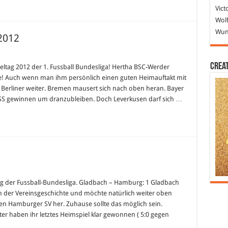
Vict
Wolf
Wund
 2012
ndesligatipp
Crea
ieltag 2012 der 1. Fussball Bundesliga! Hertha BSC-Werder
eltag
be! Auch wenn man ihm persönlich einen guten Heimauftakt mit
12
r Berliner weiter. Bremen mausert sich nach oben heran. Bayer
S gewinnen um dranzubleiben. Doch Leverkusen darf sich …
ndesligatipp
ag der Fussball-Bundesliga. Gladbach – Hamburg: 1 Gladbach
eltag
son der Vereinsgeschichte und möchte natürlich weiter oben
en Hamburger SV her. Zuhause sollte das möglich sein.
rter haben ihr letztes Heimspiel klar gewonnen ( 5:0 gegen