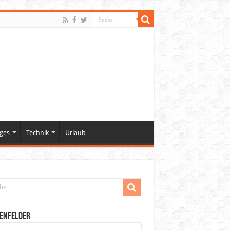
ges
Technik
Urlaub
enfelder