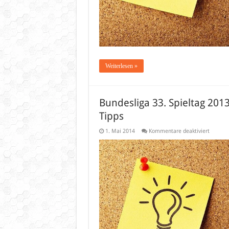
Weiterlesen »
Bundesliga 33. Spieltag 20
Tipps
für
1. Mai 2014
Kommentare deaktiviert
Bundesl
33.
Spielta
2013/2
–
Progno
(Vorher
und
Tipps