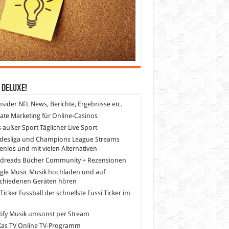
 DeLuXe!
nsider
NFL News, Berichte, Ergebnisse etc.
liate Marketing
für Online-Casinos
s außer Sport
Täglicher Live Sport
desliga und Champions League Streams
enlos und mit vielen Alternativen
dreads
Bücher Community + Rezensionen
gle Music
Musik hochladen und auf
schiedenen Geräten hören
 Ticker Fussball
der schnellste Fussi Ticker im
z
ify
Musik umsonst per Stream
as TV
Online TV-Programm