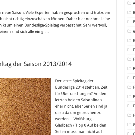
ine neue Saison. Viele Experten haben gesprochen und trotzdem
B
h nicht richtig einzuschätzen können. Daher hier nochmal eine
B
 kaum einen Bundesliga-Spieltag verpasst hat. Sehr wertvoll,
einem sind sich alle einig: …
F
F
ieltag der Saison 2013/2014
F
iga
F
Der letzte Spieltag der
Bundesliga 2014 steht an. Zeit
F
g
für Überraschungen? An den
F
letzten beiden Saisonfinals
014
F
eher nicht, aber Serien sind ja
dazu da um gebrochen zu
F
werden… Wolfsburg –
Gladbach / Tipp 0 Auf beiden
Seiten muss man nicht auf
G