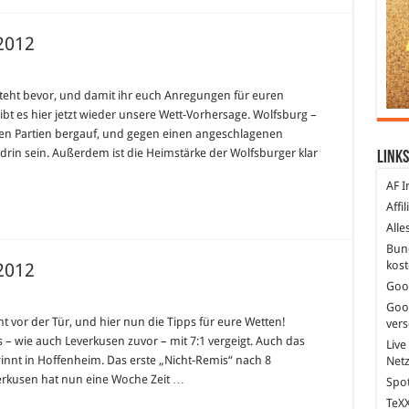
 2012
sligatipp
 steht bevor, und damit ihr euch Anregungen für euren
tag
t es hier jetzt wieder unsere Wett-Vorhersage. Wolfsburg –
zten Partien bergauf, und gegen einen angeschlagenen
drin sein. Außerdem ist die Heimstärke der Wolfsburger klar
Links
AF I
Affi
Alle
Bun
kost
 2012
Goo
Goo
sligatipp
ht vor der Tür, und hier nun die Tipps für eure Wetten!
ver
tag
 – wie auch Leverkusen zuvor – mit 7:1 vergeigt. Auch das
Live
winnt in Hoffenheim. Das erste „Nicht-Remis“ nach 8
Net
erkusen hat nun eine Woche Zeit …
Spot
TeXX