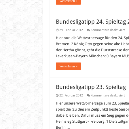
Weiterlesen »
Bundesligatipp 24. Spieltag
für
29. Februar 2012
Kommentare deaktiviert
Bu
24.
Hier nun die Wettvorhersage für den 24. Sp
Spi
Bremen: 2 König Otto gegen seine alte Lie
20
der Hertha gönnt, geht die Durststrecke de
Leverkusen-Bayern München: 0 Bayern MUS
Weiterlesen »
Bundesligatipp 23. Spieltag
für
22. Februar 2012
Kommentare deaktiviert
Bu
23.
Hier unsere Wettvorhersage zum 23. Spielt
Spi
spielt die (zu diesem Zeitpunkt) beste Sai
dabei bleiben. Dafür muss ein Sieg gegen d
Heimsieg Stuttgart – Freiburg: 1 Die Stuttga
Berlin …