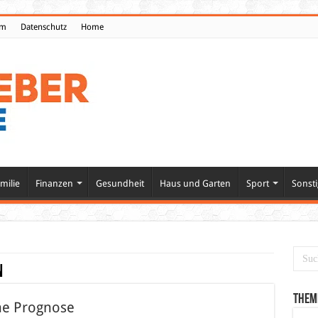
um
Datenschutz
Home
milie
Finanzen
Gesundheit
Haus und Garten
Sport
Sonsti
n
Them
ine Prognose