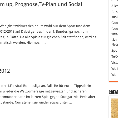
rm up, Prognose,TV-Plan und Social
Alle
Bun
kost
liga
Goo
e Wenigkeit widmet sich heute wohl nur dem Sport und dem
Goo
on 2012/2013 an! Dabei geht es in der 1. Bundesliga noch um
ver
gue-Plätze. Da alle Spiele zur gleichen Zeit stattfinden, wird es
se,TV-
Live
amatisch werden. Hier noch …
Net
Spot
TeXX
Vict
Wolf
 2012
Wund
ligatipp
er 1.Fussball Bundesliga an. Falls ihr für euren Tippschein
g
ier wieder die Wettvorhersage mit gewagten und sicheren
Crea
tmunder hatte im letzten Spiel gegen Stuttgart viel Pech aber
 zustande. Nun stehen sie wieder etwas unter …