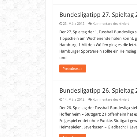
Bundesligatipp 27. Spieltag
für
23. März 2012
Kommentare deaktiviert
Bunde
27.
Der 27. Spieltag der 1. Fussball Bundesliga
Spiel
Tippschein am Wochenende holen könnt, gib
2012
Hamburg: 1 Mit den Wölfen ging es die let
Hamburger Sportverein sollte ein Heimsieg 
und …
Weiterlesen »
Bundesligatipp 26. Spieltag
für
14. März 2012
Kommentare deaktiviert
Bunde
26.
Der 26. Spieltag der Fussball Bundesliga ste
Spiel
Hoffenheim – Stuttgart: 2 Hoffenheim hat es
2012
Folgespiel endet ohne Punkte. Stuttgart ge
Heimspielen. Leverkusen – Gladbach: 1 Lev