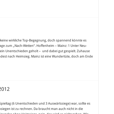
ndesligatipp
ar keine wirkliche Top-Begegnung, doch spannend könnte es
eltag
age zum „Nach-Wetten“. Hoffenheim – Mainz: 1 Unter Neu-
ein Unentschieden geholt – und dabei gut gespielt. Zuhause
mindest nach Heimsieg. Mainz ist eine Wundertüte, doch am Ende
 2012
esligatipp
pieltag (6 Unentschieden und 3 Auswärtssiege) war, sollte es
ltag
iegen ist zu rechnen. Da braucht man auch nicht in die
2