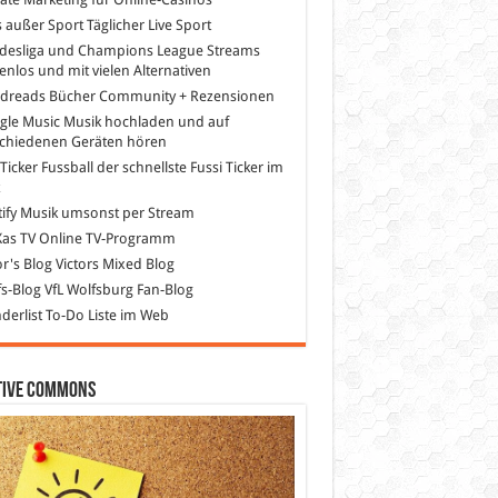
s außer Sport
Täglicher Live Sport
desliga und Champions League Streams
enlos und mit vielen Alternativen
dreads
Bücher Community + Rezensionen
gle Music
Musik hochladen und auf
schiedenen Geräten hören
 Ticker Fussball
der schnellste Fussi Ticker im
z
ify
Musik umsonst per Stream
as TV
Online TV-Programm
or's Blog
Victors Mixed Blog
s-Blog
VfL Wolfsburg Fan-Blog
erlist
To-Do Liste im Web
tive Commons