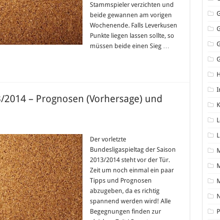
Stammspieler verzichten und
beide gewannen am vorigen
Wochenende. Falls Leverkusen
Punkte liegen lassen sollte, so
müssen beide einen Sieg …
G
I
13/2014 – Prognosen (Vorhersage) und
K
L
iga
L
Der vorletzte
g
Bundesligaspieltag der Saison
014
2013/2014 steht vor der Tür.
sen
M
Zeit um noch einmal ein paar
sage)
Tipps und Prognosen
abzugeben, da es richtig
N
spannend werden wird! Alle
Begegnungen finden zur
P