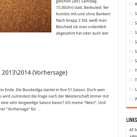
gleichen Zeit ( Samstag
15:30Uhr) statt. Bedeuted: 9er
Kombis mit und ohne Banken!
Nach knapp 2 Std. weiß man
S
Bescheid ob man ordentlich
S
abgesahnt hat oder auch leer
S
S
S
T
e 2013\2014 (Vorhersage)
T
esliga
hlusstabelle
ein Ende. Die Bundesliga startet in ihre 51.Saison. Doch wen
\2014
 wird zumindest die Frage nach der Meisterschaft immer mit
hersage)
eine sehr langweilige Saison bevor? Ich meine “Nein!“. Und
iner “Vorhersage“ für …
Links
AF I
Affi