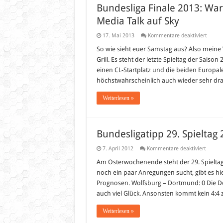
Bundesliga Finale 2013: Wa
Media Talk auf Sky
für
17. Mai 2013
Kommentare deaktiviert
Bundes
Finale
So wie sieht euer Samstag aus? Also mein
2013:
Grill. Es steht der letzte Spieltag der Sais
Warm
up,
einen CL-Startplatz und die beiden Europalea
Progno
höchstwahrscheinlich auch wieder sehr dr
Plan
und
Social
Weiterlesen »
Media
Talk
auf
Sky
Bundesligatipp 29. Spieltag
für
7. April 2012
Kommentare deaktiviert
Bundes
29.
Am Osterwochenende steht der 29. Spieltag d
Spielta
noch ein paar Anregungen sucht, gibt es h
2012
Prognosen. Wolfsburg – Dortmund: 0 Die Dor
auch viel Glück. Ansonsten kommt kein 4:4
Weiterlesen »