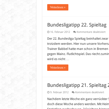
Weiterlesen »
Bundesligatipp 22. Spieltag
für
16. Februar 2012
Kommentare deaktiviert
Bu
22.
Der 22. Bundesliga Spieltag beinhaltet zw
Spi
trotzdem werden. Hier nun unsere Vorhers
Trainer Babbel hatte man schon in Bremen 
gegen Mainz. Flutlichtspiel. Das riecht zu
wird es nicht …
Weiterlesen »
Bundesligatipp 21. Spieltag
für
9. Februar 2012
Kommentare deaktiviert
Bund
21.
Nachdem letzte Woche ein ganz verrückter S
Spie
doch diese Woche anders werden. Mit Heims
201