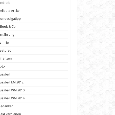
Android
eliebte Artikel
undesligatipp
eBook & Co
Ernährung
amilie
eatured
inanzen
oto
ussball
ussball EM 2012
ussball WM 2010
ussball WM 2014
Gedanken
eld verdienen