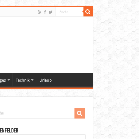
ges
Technik
Urlaub
enfelder