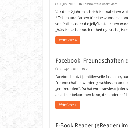
für
9. Juni 2013
Kommentare deaktiviert
Lichteff
für
Vor über 2 Jahren schrieb ich mal einen Ar
Zuhaus
Effekten und Farben für eine wunderschön
–
Meeresl
von Phillips oder die Jellyfish-Leuchten w
/
„Was ich selber noch unbedingt suche, ist ei
Ozeanli
Weiterlesen »
Facebook: Freundschaften 
30. April 2013
2
Facebook nutzt ja mittlerweile fast jeder, a
Freundschaften werden geschlossen und es
„entfreunden“. Da hat wohl sowieso jeder 
an, die er bekommen kann, der andere hält 
Weiterlesen »
E-Book Reader (eReader) im