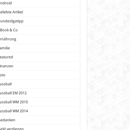
Android
eliebte Artikel
undesligatipp
eBook & Co
Ernährung
amilie
eatured
inanzen
oto
ussball
ussball EM 2012
ussball WM 2010
ussball WM 2014
Gedanken
eld verdienen