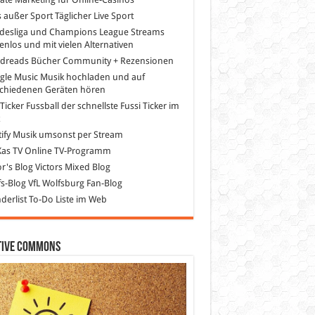
s außer Sport
Täglicher Live Sport
desliga und Champions League Streams
enlos und mit vielen Alternativen
dreads
Bücher Community + Rezensionen
gle Music
Musik hochladen und auf
schiedenen Geräten hören
 Ticker Fussball
der schnellste Fussi Ticker im
z
ify
Musik umsonst per Stream
as TV
Online TV-Programm
or's Blog
Victors Mixed Blog
s-Blog
VfL Wolfsburg Fan-Blog
erlist
To-Do Liste im Web
tive Commons