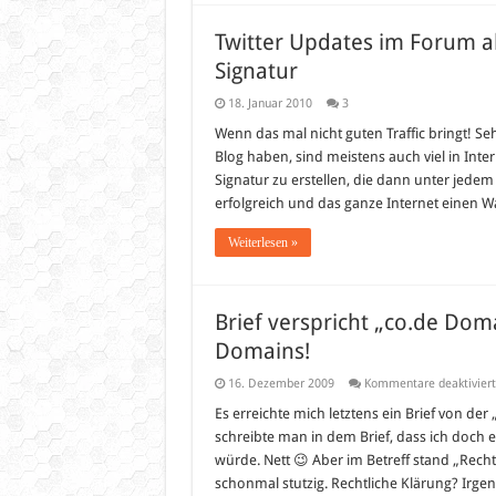
Twitter Updates im Forum al
Signatur
18. Januar 2010
3
Wenn das mal nicht guten Traffic bringt! Se
Blog haben, sind meistens auch viel in Inte
Signatur zu erstellen, die dann unter jedem 
erfolgreich und das ganze Internet einen Wa
Weiterlesen »
Brief verspricht „co.de Dom
Domains!
16. Dezember 2009
Kommentare deaktiviert
Es erreichte mich letztens ein Brief von d
schreibte man in dem Brief, dass ich doch 
würde. Nett 😉 Aber im Betreff stand „Rec
schonmal stutzig. Rechtliche Klärung? Ir