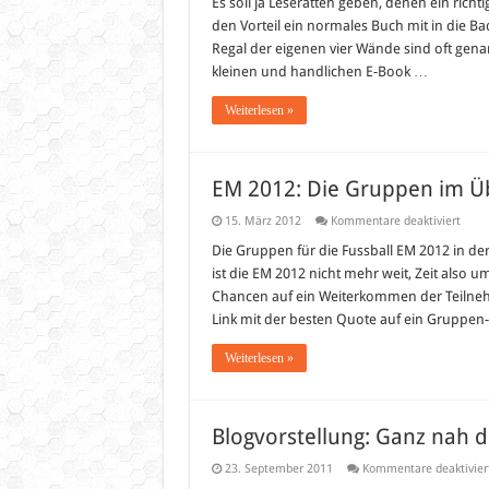
Es soll ja Leseratten geben, denen ein richtig
den Vorteil ein normales Buch mit in die 
Regal der eigenen vier Wände sind oft gena
kleinen und handlichen E-Book …
Weiterlesen »
EM 2012: Die Gruppen im Üb
für
15. März 2012
Kommentare deaktiviert
EM
2012:
Die Gruppen für die Fussball EM 2012 in de
Die
ist die EM 2012 nicht mehr weit, Zeit also
Grup
im
Chancen auf ein Weiterkommen der Teilnehm
Überb
Link mit der besten Quote auf ein Grupp
Weiterlesen »
Blogvorstellung: Ganz nah d
23. September 2011
Kommentare deaktivier