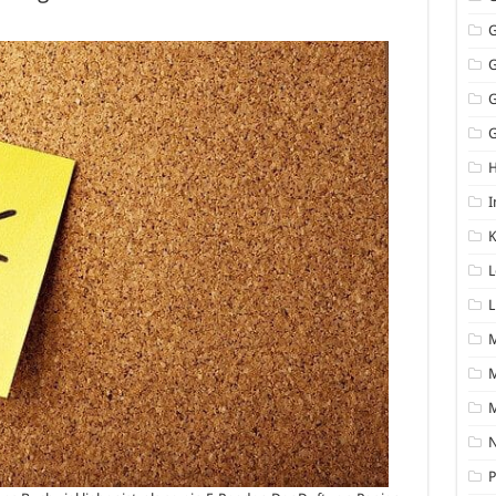
G
I
K
L
L
M
N
P