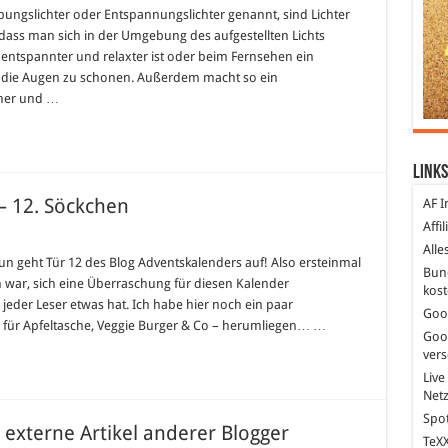
ungslichter oder Entspannungslichter genannt, sind Lichter
, dass man sich in der Umgebung des aufgestellten Lichts
 entspannter und relaxter ist oder beim Fernsehen ein
ie Augen zu schonen. Außerdem macht so ein
 her und …
Links
– 12. Söckchen
AF I
Affi
Alle
n geht Tür 12 des Blog Adventskalenders auf! Also ersteinmal
Bun
h war, sich eine Überraschung für diesen Kalender
kost
eder Leser etwas hat. Ich habe hier noch ein paar
Goo
 für Apfeltasche, Veggie Burger & Co – herumliegen… …
Goo
ver
Live
Net
Spot
externe Artikel anderer Blogger
TeXX