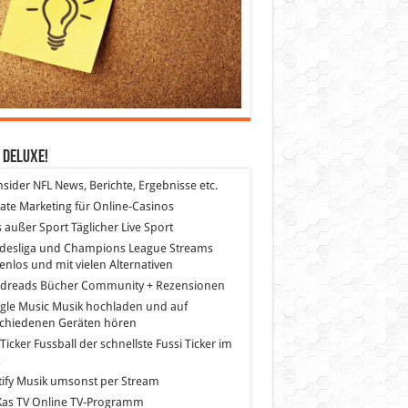
 DeLuXe!
nsider
NFL News, Berichte, Ergebnisse etc.
liate Marketing
für Online-Casinos
s außer Sport
Täglicher Live Sport
desliga und Champions League Streams
enlos und mit vielen Alternativen
dreads
Bücher Community + Rezensionen
gle Music
Musik hochladen und auf
schiedenen Geräten hören
 Ticker Fussball
der schnellste Fussi Ticker im
z
ify
Musik umsonst per Stream
as TV
Online TV-Programm