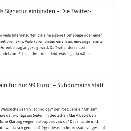
s Signatur einbinden – Die Twitter-
hr viele Internetsurfer, die eine eigene Homepage oder einen
rnetforen aktiv. Viele Foren bieten einem an, eine sogenannte
Forenbeitrag angezeigt wird. Da Twitter derzeit sehr
ndel zum Echtzeit-Internet erlebt, was liegt da näher …
ain für nur 99 Euro“ – Subdomains statt
für
Brief
verspricht
er „Websuche Search Technology“ per Post. Sehr einfühlsam
„co.de
eine der wichtigsten Seiten im deutschen Markt betreiben
Domain
für
htliche Klärung wegen palloopetrov.co.de“ Das machte mich
nur
gendetwas falsch gemacht? Irgendwas im Impressum vergessen?
99