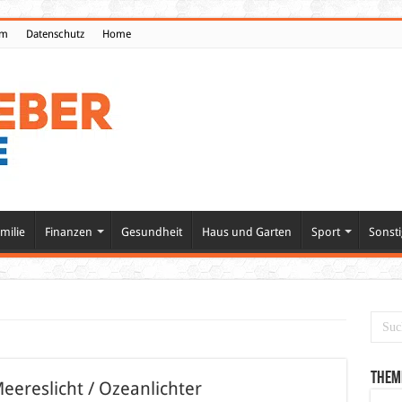
um
Datenschutz
Home
milie
Finanzen
Gesundheit
Haus und Garten
Sport
Sonsti
Them
eereslicht / Ozeanlichter