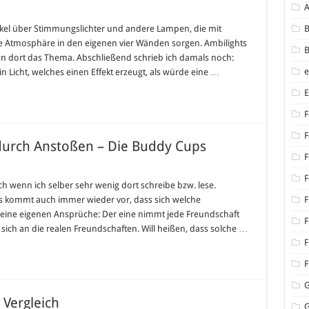
ekte
tikel über Stimmungslichter und andere Lampen, die mit
B
e
e Atmosphäre in den eigenen vier Wänden sorgen. Ambilights
B
icht
aren dort das Thema. Abschließend schrieb ich damals noch:
n Licht, welches einen Effekt erzeugt, als würde eine …
chter
F
F
durch Anstoßen – Die Buddy Cups
F
F
uch wenn ich selber sehr wenig dort schreibe bzw. lese.
 kommt auch immer wieder vor, dass sich welche
F
seine eigenen Ansprüche: Der eine nimmt jede Freundschaft
F
sich an die realen Freundschaften. Will heißen, dass solche …
F
F
 Vergleich
G