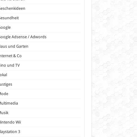
Geschenkideen
Gesundheit
Google
oogle Adsense / Adwords
Haus und Garten
nternet & Co
ino und TV
okal
ustiges
Mode
ultimedia
Musik
intendo Wii
laystation 3