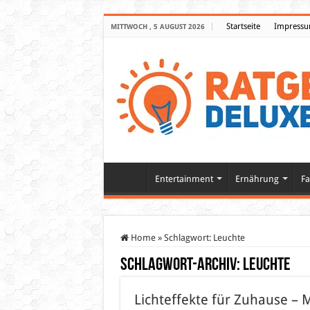
Startseite
Impress
MITTWOCH , 5 AUGUST 2026
Entertainment
Ernährung
Fa
Home
»
Schlagwort:
Leuchte
Schlagwort-Archiv:
Leuchte
Lichteffekte für Zuhause – M