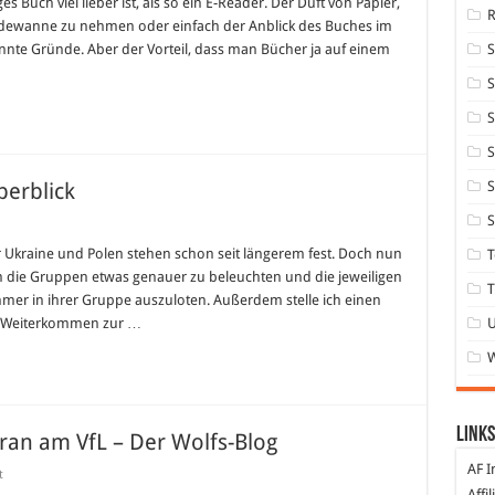
es Buch viel lieber ist, als so ein E-Reader. Der Duft von Papier,
Badewanne zu nehmen oder einfach der Anblick des Buches im
nnte Gründe. Aber der Vorteil, dass man Bücher ja auf einem
S
S
S
erblick
S
S
r Ukraine und Polen stehen schon seit längerem fest. Doch nun
T
 um die Gruppen etwas genauer zu beleuchten und die jeweiligen
pen
T
er in ihrer Gruppe auszuloten. Außerdem stelle ich einen
lick
en-Weiterkommen zur …
Links
ran am VfL – Der Wolfs-Blog
AF I
für
t
Blogvorstellung:
Affi