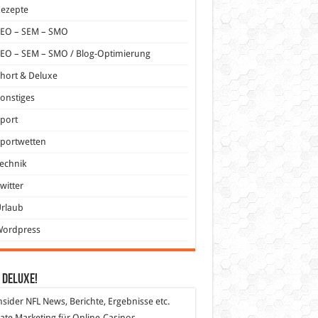
Rezepte
SEO – SEM – SMO
EO – SEM – SMO / Blog-Optimierung
hort & Deluxe
onstiges
port
portwetten
echnik
witter
Urlaub
Wordpress
 DeLuXe!
nsider
NFL News, Berichte, Ergebnisse etc.
liate Marketing
für Online-Casinos