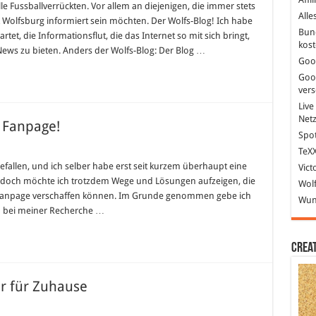
Ganz
lle Fussballverrückten. Vor allem an diejenigen, die immer stets
nah
Alle
 Wolfsburg informiert sein möchten. Der Wolfs-Blog! Ich habe
dran
Bun
am
et, die Informationsflut, die das Internet so mit sich bringt,
VfL
kost
ews zu bieten. Anders der Wolfs-Blog: Der Blog …
–
Der
Goo
Wolfs-
Goo
Blog
ver
Live
Net
 Fanpage!
Spot
TeXX
efallen, und ich selber habe erst seit kurzem überhaupt eine
Vict
, doch möchte ich trotzdem Wege und Lösungen aufzeigen, die
Wolf
 Fanpage verschaffen können. Im Grunde genommen gebe ich
Wund
ich bei meiner Recherche …
Crea
er für Zuhause