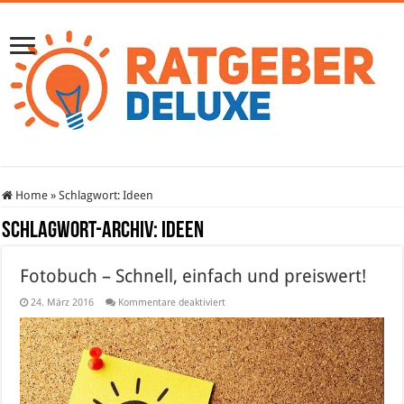
Home
»
Schlagwort:
Ideen
Schlagwort-Archiv:
Ideen
Fotobuch – Schnell, einfach und preiswert!
für
24. März 2016
Kommentare deaktiviert
Fotobuch
–
Schnell,
einfach
und
preiswert!