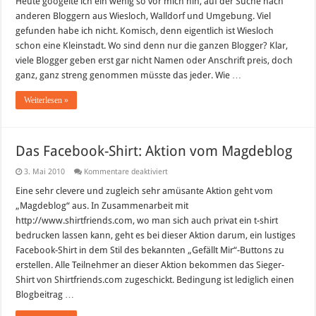
Heute googelte ich ein wenig so vor mich hin, auf der Suche nach
anderen Bloggern aus Wiesloch, Walldorf und Umgebung. Viel
gefunden habe ich nicht. Komisch, denn eigentlich ist Wiesloch
schon eine Kleinstadt. Wo sind denn nur die ganzen Blogger? Klar,
viele Blogger geben erst gar nicht Namen oder Anschrift preis, doch
ganz, ganz streng genommen müsste das jeder. Wie …
Weiterlesen »
Das Facebook-Shirt: Aktion vom Magdeblog
für
3. Mai 2010
Kommentare deaktiviert
Das
Facebook-
Eine sehr clevere und zugleich sehr amüsante Aktion geht vom
Shirt:
„Magdeblog“ aus. In Zusammenarbeit mit
Aktion
vom
http://www.shirtfriends.com, wo man sich auch privat ein t-shirt
Magdeblog
bedrucken lassen kann, geht es bei dieser Aktion darum, ein lustiges
Facebook-Shirt in dem Stil des bekannten „Gefällt Mir“-Buttons zu
erstellen. Alle Teilnehmer an dieser Aktion bekommen das Sieger-
Shirt von Shirtfriends.com zugeschickt. Bedingung ist lediglich einen
Blogbeitrag …