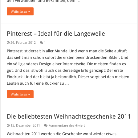
den Verwandten und Bekannten, dem …
Weiterlesen »
Pinterest – Ideal für die Langeweile
26. Februar 2012
1
Pinterest ist derzeit in aller Munde. Und wenn man die Seite aufruft,
das sieht man schon sofort die ersten beeindruckenden Bilder. Und
ein völlig anderes Design einer Internetseite. Die meisten finden es
gut. Und das ist wohl auch das derzeitige Erfolgsrezept: Der erste
Eindruck. Und der bleibt ja bekanntlich. Dieser sorgt bei den meisten
Leuten auch für eine Rückker zu …
Weiterlesen »
Die beliebtesten Weihnachtsgeschenke 2011
für
15. Dezember 2011
Kommentare deaktiviert
Die
beliebtesten
Weihnachten 2011 werden die Geschenke wohl wieder etwas
Weihnachtsgeschenke