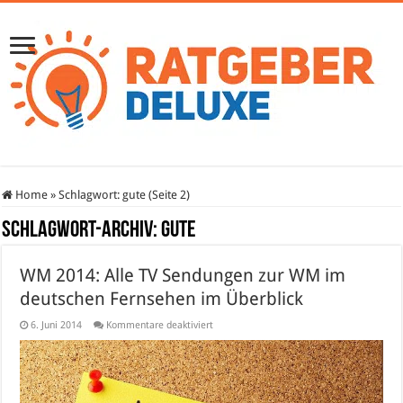
Home
»
Schlagwort:
gute
(Seite 2)
Schlagwort-Archiv:
gute
WM 2014: Alle TV Sendungen zur WM im
deutschen Fernsehen im Überblick
für
6. Juni 2014
Kommentare deaktiviert
WM
2014:
Alle
TV
Sendungen
zur