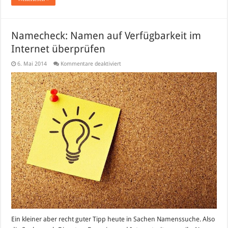
Namecheck: Namen auf Verfügbarkeit im
Internet überprüfen
für
6. Mai 2014
Kommentare deaktiviert
Namecheck:
Namen
auf
Verfügbarkeit
im
Internet
überprüfen
Ein kleiner aber recht guter Tipp heute in Sachen Namenssuche. Also