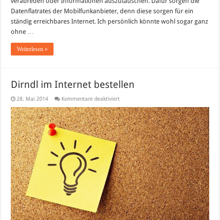
verabreden oder Informationen auszutauschen. Dafür sorgen die
Datenflatrates der Mobilfunkanbieter, denn diese sorgen für ein
ständig erreichbares Internet. Ich persönlich könnte wohl sogar ganz
ohne …
Weiterlesen »
Dirndl im Internet bestellen
für
28. Mai 2014
Kommentare deaktiviert
Dirndl
im
Internet
bestellen