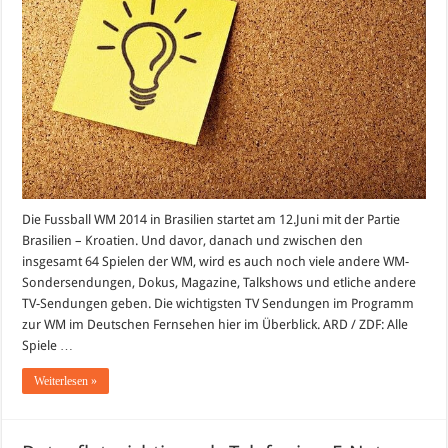
WM
im
deutschen
Fernsehen
im
Überblick
Die Fussball WM 2014 in Brasilien startet am 12.Juni mit der Partie
Brasilien – Kroatien. Und davor, danach und zwischen den
insgesamt 64 Spielen der WM, wird es auch noch viele andere WM-
Sondersendungen, Dokus, Magazine, Talkshows und etliche andere
TV-Sendungen geben. Die wichtigsten TV Sendungen im Programm
zur WM im Deutschen Fernsehen hier im Überblick. ARD / ZDF: Alle
Spiele …
Weiterlesen »