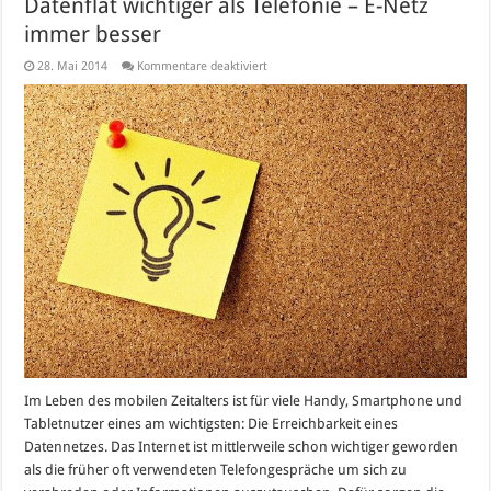
Datenflat wichtiger als Telefonie – E-Netz
immer besser
für
28. Mai 2014
Kommentare deaktiviert
Datenflat
wichtiger
als
Telefonie
–
E-
Netz
immer
besser
Im Leben des mobilen Zeitalters ist für viele Handy, Smartphone und
Tabletnutzer eines am wichtigsten: Die Erreichbarkeit eines
Datennetzes. Das Internet ist mittlerweile schon wichtiger geworden
als die früher oft verwendeten Telefongespräche um sich zu