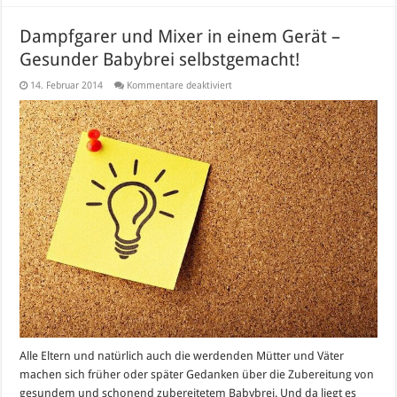
Dampfgarer und Mixer in einem Gerät –
Gesunder Babybrei selbstgemacht!
für
14. Februar 2014
Kommentare deaktiviert
Dampfgarer
und
Mixer
in
einem
Gerät
–
Gesunder
Babybrei
selbstgemacht!
Alle Eltern und natürlich auch die werdenden Mütter und Väter
machen sich früher oder später Gedanken über die Zubereitung von
gesundem und schonend zubereitetem Babybrei. Und da liegt es