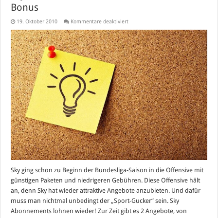
Bonus
für
19. Oktober 2010
Kommentare deaktiviert
Sky
mit
attraktiven
HD-
Paketen
und
Online-
Bonus
Sky ging schon zu Beginn der Bundesliga-Saison in die Offensive mit
günstigen Paketen und niedrigeren Gebühren. Diese Offensive hält
an, denn Sky hat wieder attraktive Angebote anzubieten. Und dafür
muss man nichtmal unbedingt der „Sport-Gucker“ sein. Sky
Abonnements lohnen wieder! Zur Zeit gibt es 2 Angebote, von