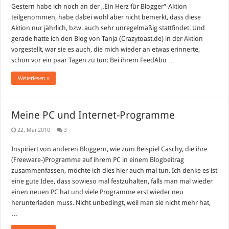
Gestern habe ich noch an der „Ein Herz für Blogger“-Aktion
teilgenommen, habe dabei wohl aber nicht bemerkt, dass diese
Aktion nur jährlich, bzw. auch sehr unregelmäßig stattfindet. Und
gerade hatte ich den Blog von Tanja (Crazytoast.de) in der Aktion
vorgestellt, war sie es auch, die mich wieder an etwas erinnerte,
schon vor ein paar Tagen zu tun: Bei ihrem FeedAbo …
Weiterlesen »
Meine PC und Internet-Programme
22. Mai 2010
3
Inspiriert von anderen Bloggern, wie zum Beispiel Caschy, die ihre
(Freeware-)Programme auf ihrem PC in einem Blogbeitrag
zusammenfassen, möchte ich dies hier auch mal tun. Ich denke es ist
eine gute Idee, dass sowieso mal festzuhalten, falls man mal wieder
einen neuen PC hat und viele Programme erst wieder neu
herunterladen muss. Nicht unbedingt, weil man sie nicht mehr hat,
…