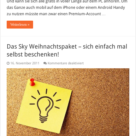
Und kann sie sich alle gratis in voller Länge auf dem PC anhören. Um
das Ganze auch mobil auf dem iPhone oder einem Android Handy
zu nutzen müsste man zwar einen Premium-Account …
Weiterlesen »
Das Sky Weihnachtspaket – sich einfach mal
selbst beschenken!
für
16. November 2011
Kommentare deaktiviert
Das
Sky
Weihnachtspaket
–
sich
einfach
mal
selbst
beschenken!