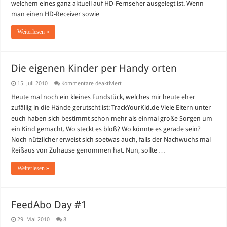
welchem eines ganz aktuell auf HD-Fernseher ausgelegt ist. Wenn
man einen HD-Receiver sowie …
Weiterlesen »
Die eigenen Kinder per Handy orten
für
15. Juli 2010
Kommentare deaktiviert
Die
eigenen
Heute mal noch ein kleines Fundstück, welches mir heute eher
Kinder
zufällig in die Hände gerutscht ist: TrackYourKid.de Viele Eltern unter
per
Handy
euch haben sich bestimmt schon mehr als einmal große Sorgen um
orten
ein Kind gemacht. Wo steckt es bloß? Wo könnte es gerade sein?
Noch nützlicher erweist sich soetwas auch, falls der Nachwuchs mal
Reißaus von Zuhause genommen hat. Nun, sollte …
Weiterlesen »
FeedAbo Day #1
29. Mai 2010
8