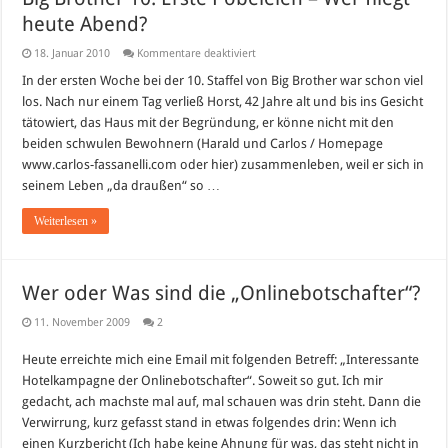
heute Abend?
für
18. Januar 2010
Kommentare deaktiviert
Big
Brother
In der ersten Woche bei der 10. Staffel von Big Brother war schon viel
10:
los. Nach nur einem Tag verließ Horst, 42 Jahre alt und bis ins Gesicht
Erste
Pöbeleien
tätowiert, das Haus mit der Begründung, er könne nicht mit den
–
beiden schwulen Bewohnern (Harald und Carlos / Homepage
Wer
fliegt
www.carlos-fassanelli.com oder hier) zusammenleben, weil er sich in
heute
Abend?
seinem Leben „da draußen“ so …
Weiterlesen »
Wer oder Was sind die „Onlinebotschafter“?
11. November 2009
2
Heute erreichte mich eine Email mit folgenden Betreff: „Interessante
Hotelkampagne der Onlinebotschafter“. Soweit so gut. Ich mir
gedacht, ach machste mal auf, mal schauen was drin steht. Dann die
Verwirrung, kurz gefasst stand in etwas folgendes drin: Wenn ich
einen Kurzbericht (Ich habe keine Ahnung für was, das steht nicht in