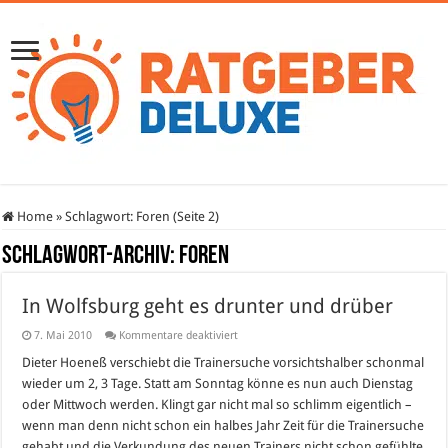
Home
»
Schlagwort:
Foren
(Seite 2)
Schlagwort-Archiv:
Foren
In Wolfsburg geht es drunter und drüber
für
7. Mai 2010
Kommentare deaktiviert
In
Wolfsburg
Dieter Hoeneß verschiebt die Trainersuche vorsichtshalber schonmal
geht
wieder um 2, 3 Tage. Statt am Sonntag könne es nun auch Dienstag
es
drunter
oder Mittwoch werden. Klingt gar nicht mal so schlimm eigentlich –
und
wenn man denn nicht schon ein halbes Jahr Zeit für die Trainersuche
drüber
gehabt und die Verkundung des neuen Trainers nicht schon gefühlte