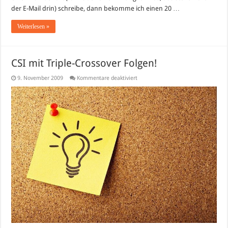
der E-Mail drin) schreibe, dann bekomme ich einen 20 …
Weiterlesen »
CSI mit Triple-Crossover Folgen!
für
9. November 2009
Kommentare deaktiviert
CSI
mit
Triple-
Crossover
Folgen!