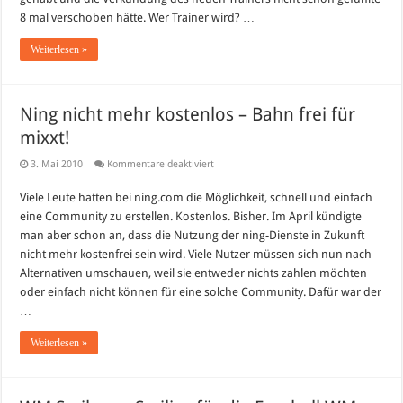
8 mal verschoben hätte. Wer Trainer wird? …
Weiterlesen »
Ning nicht mehr kostenlos – Bahn frei für
mixxt!
für
3. Mai 2010
Kommentare deaktiviert
Ning
nicht
Viele Leute hatten bei ning.com die Möglichkeit, schnell und einfach
mehr
kostenlos
eine Community zu erstellen. Kostenlos. Bisher. Im April kündigte
–
Bahn
man aber schon an, dass die Nutzung der ning-Dienste in Zukunft
frei
nicht mehr kostenfrei sein wird. Viele Nutzer müssen sich nun nach
für
mixxt!
Alternativen umschauen, weil sie entweder nichts zahlen möchten
oder einfach nicht können für eine solche Community. Dafür war der
…
Weiterlesen »