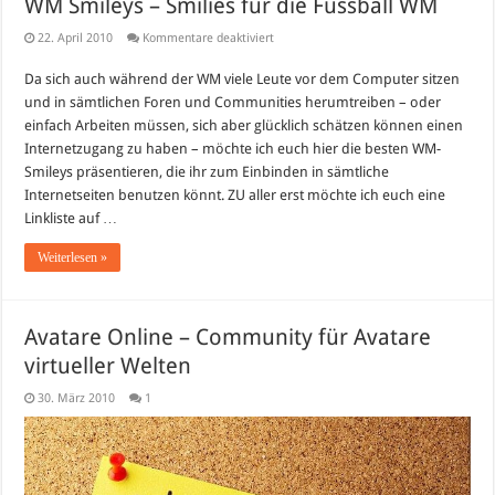
WM Smileys – Smilies für die Fussball WM
für
22. April 2010
Kommentare deaktiviert
WM
Smileys
Da sich auch während der WM viele Leute vor dem Computer sitzen
–
Smilies
und in sämtlichen Foren und Communities herumtreiben – oder
für
die
einfach Arbeiten müssen, sich aber glücklich schätzen können einen
Fussball
Internetzugang zu haben – möchte ich euch hier die besten WM-
WM
Smileys präsentieren, die ihr zum Einbinden in sämtliche
Internetseiten benutzen könnt. ZU aller erst möchte ich euch eine
Linkliste auf …
Weiterlesen »
Avatare Online – Community für Avatare
virtueller Welten
30. März 2010
1