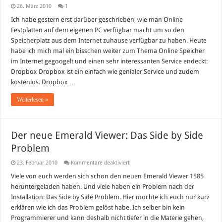
26. März 2010
1
Ich habe gestern erst darüber geschrieben, wie man Online
Festplatten auf dem eigenen PC verfügbar macht um so den
Speicherplatz aus dem Internet zuhause verfügbar zu haben. Heute
habe ich mich mal ein bisschen weiter zum Thema Online Speicher
im Internet gegoogelt und einen sehr interessanten Service endeckt:
Dropbox Dropbox ist ein einfach wie genialer Service und zudem
kostenlos. Dropbox …
Weiterlesen »
Der neue Emerald Viewer: Das Side by Side
Problem
für
23. Februar 2010
Kommentare deaktiviert
Der
neue
Viele von euch werden sich schon den neuen Emerald Viewer 1585
Emerald
heruntergeladen haben. Und viele haben ein Problem nach der
Viewer:
Das
Installation: Das Side by Side Problem. Hier möchte ich euch nur kurz
Side
erklären wie ich das Problem gelöst habe. Ich selber bin kein
by
Side
Programmierer und kann deshalb nicht tiefer in die Materie gehen,
Problem