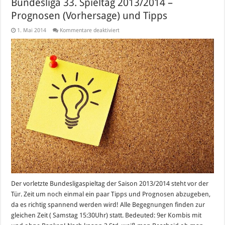
Bundesliga 33. Spieltag 2013/2014 –
Prognosen (Vorhersage) und Tipps
für
1. Mai 2014
Kommentare deaktiviert
Bundesliga
33.
Spieltag
2013/2014
–
Prognosen
(Vorhersage)
und
Tipps
Der vorletzte Bundesligaspieltag der Saison 2013/2014 steht vor der
Tür. Zeit um noch einmal ein paar Tipps und Prognosen abzugeben,
da es richtig spannend werden wird! Alle Begegnungen finden zur
gleichen Zeit ( Samstag 15:30Uhr) statt. Bedeuted: 9er Kombis mit