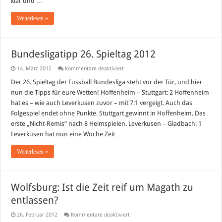
klar und …
Weiterlesen »
Bundesligatipp 26. Spieltag 2012
für
14. März 2012
Kommentare deaktiviert
Bundesligatipp
26.
Der 26. Spieltag der Fussball Bundesliga steht vor der Tür, und hier
Spieltag
nun die Tipps für eure Wetten! Hoffenheim – Stuttgart: 2 Hoffenheim
2012
hat es – wie auch Leverkusen zuvor – mit 7:1 vergeigt. Auch das
Folgespiel endet ohne Punkte. Stuttgart gewinnt in Hoffenheim. Das
erste „Nicht-Remis“ nach 8 Heimspielen. Leverkusen – Gladbach: 1
Leverkusen hat nun eine Woche Zeit …
Weiterlesen »
Wolfsburg: Ist die Zeit reif um Magath zu
entlassen?
für
26. Februar 2012
Kommentare deaktiviert
Wolfsburg: