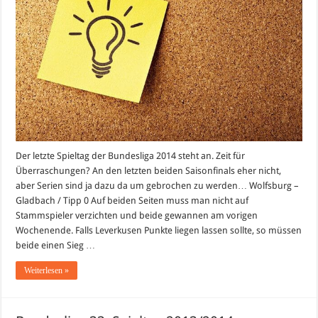
2013/2014
Der letzte Spieltag der Bundesliga 2014 steht an. Zeit für
Überraschungen? An den letzten beiden Saisonfinals eher nicht,
aber Serien sind ja dazu da um gebrochen zu werden… Wolfsburg –
Gladbach / Tipp 0 Auf beiden Seiten muss man nicht auf
Stammspieler verzichten und beide gewannen am vorigen
Wochenende. Falls Leverkusen Punkte liegen lassen sollte, so müssen
beide einen Sieg …
Weiterlesen »