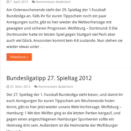
für
7. April 2012
Kommentare deaktiviert
Bundesligatipp
29.
Am Osterwochenende steht der 29. Spieltag der 1.Fussball
Spieltag
Bundesliga an. Falls ihr für euren Tippschein noch ein paar
2012
Anregungen sucht, gibt es hier wieder die Wettvorhersage mit
gewagten und sicheren Prognosen. Wolfsburg – Dortmund: 0 Die
Dortmunder hatte im letzten Spiel gegen Stuttgart viel Pech aber
auch viel Glück. Ansonsten kommt kein 4:4 zustande. Nun stehen sie
wieder etwas unter …
Weiterlesen »
Bundesligatipp 27. Spieltag 2012
für
23. März 2012
Kommentare deaktiviert
Bundesligatipp
27.
Der 27. Spieltag der 1. Fussball Bundesliga steht bevor, und damit ihr
Spieltag
euch Anregungen für euren Tippschein am Wochenende holen
2012
könnt, gibt es hier jetzt wieder unsere Wett-Vorhersage. Wolfsburg –
Hamburg: 1 Mit den Wölfen ging es die letzten Partien bergauf, und
gegen einen angeschlagenen Hamburger Sportverein sollte ein
Heimsieg drin sein. Außerdem ist die Heimstärke der Wolfsburger