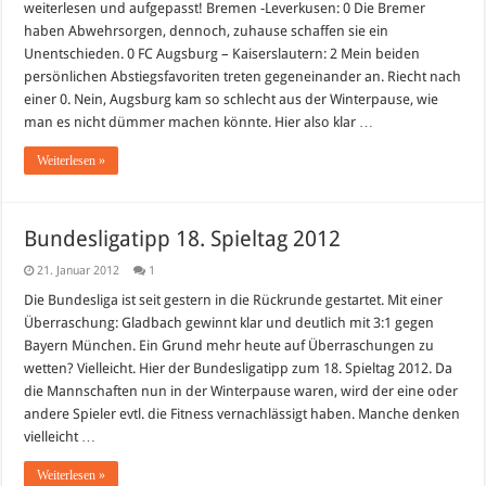
weiterlesen und aufgepasst! Bremen -Leverkusen: 0 Die Bremer
2012
haben Abwehrsorgen, dennoch, zuhause schaffen sie ein
Unentschieden. 0 FC Augsburg – Kaiserslautern: 2 Mein beiden
persönlichen Abstiegsfavoriten treten gegeneinander an. Riecht nach
einer 0. Nein, Augsburg kam so schlecht aus der Winterpause, wie
man es nicht dümmer machen könnte. Hier also klar …
Weiterlesen »
Bundesligatipp 18. Spieltag 2012
21. Januar 2012
1
Die Bundesliga ist seit gestern in die Rückrunde gestartet. Mit einer
Überraschung: Gladbach gewinnt klar und deutlich mit 3:1 gegen
Bayern München. Ein Grund mehr heute auf Überraschungen zu
wetten? Vielleicht. Hier der Bundesligatipp zum 18. Spieltag 2012. Da
die Mannschaften nun in der Winterpause waren, wird der eine oder
andere Spieler evtl. die Fitness vernachlässigt haben. Manche denken
vielleicht …
Weiterlesen »