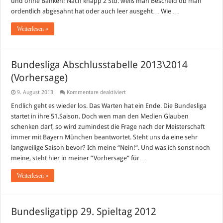
und ohne Banken! Nach knapp 2 Std. weiß man Bescheid ob man
ordentlich abgesahnt hat oder auch leer ausgeht… Wie …
Weiterlesen »
Bundesliga Abschlusstabelle 2013\2014
(Vorhersage)
für
9. August 2013
Kommentare deaktiviert
Bundesliga
Abschlusstabelle
Endlich geht es wieder los. Das Warten hat ein Ende. Die Bundesliga
2013\2014
startet in ihre 51.Saison. Doch wen man den Medien Glauben
(Vorhersage)
schenken darf, so wird zumindest die Frage nach der Meisterschaft
immer mit Bayern München beantwortet. Steht uns da eine sehr
langweilige Saison bevor? Ich meine “Nein!“. Und was ich sonst noch
meine, steht hier in meiner “Vorhersage“ für …
Weiterlesen »
Bundesligatipp 29. Spieltag 2012