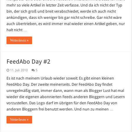
keine
mehr so viele Artikel in letzter Zeit verfasse. Und da ich nicht der Typ
Blogpause…
bin, der sich groß und breit verabschiedet, werde ich auch nicht
ankündigen, dass ich weniger bis gar nicht schreibe. Gar nicht wäre
auch übertrieben, es wird immer mal wieder einen Artikel geben, nur
halt nicht …
Weiterlesen »
FeedAbo Day #2
11. Juli 2010
5
Es ist nach meinem Urlaub wieder soweit: Es gibt einen kleinen
FeedAbo Day. Der zweite meinerseits. Der FeedAbo Day findet
unregelmäßig statt, immer dann, wann man als Blogger Lust hat mal
wieder die eigenen abonnierten Feeds anderen Bloggern und Lesern
vorzustellen. Das Logo darf im übrigen für den FeedAbo Day von
anderen Bloggern frei benutzt werden. Und nun zu meinen …
Weiterlesen »