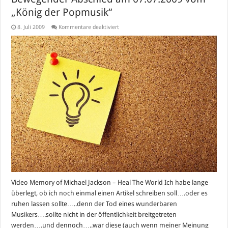
„König der Popmusik“
für
8. Juli 2009
Kommentare deaktiviert
Bewegender
Abschied
am
07.07.2009
vom
„König
der
Popmusik“
Video Memory of Michael Jackson – Heal The World Ich habe lange
überlegt, ob ich noch einmal einen Artikel schreiben soll….oder es
ruhen lassen sollte…..denn der Tod eines wunderbaren
Musikers….sollte nicht in der öffentlichkeit breitgetreten
werden….und dennoch…..war diese (auch wenn meiner Meinung