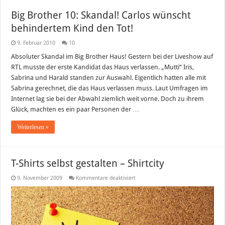
Big Brother 10: Skandal! Carlos wünscht
behindertem Kind den Tot!
9. Februar 2010
10
Absoluter Skandal im Big Brother Haus! Gestern bei der Liveshow auf
RTL musste der erste Kandidat das Haus verlassen. „Mutti“ Iris,
Sabrina und Harald standen zur Auswahl. Eigentlich hatten alle mit
Sabrina gerechnet, die das Haus verlassen muss. Laut Umfragen im
Internet lag sie bei der Abwahl ziemlich weit vorne. Doch zu ihrem
Glück, machten es ein paar Personen der …
Weiterlesen »
T-Shirts selbst gestalten – Shirtcity
für
9. November 2009
Kommentare deaktiviert
T-
Shirts
selbst
gestalten
–
Shirtcity