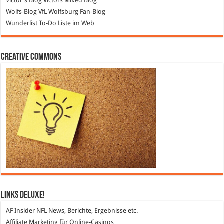
Victor's Blog
Victors Mixed Blog
Wolfs-Blog
VfL Wolfsburg Fan-Blog
Wunderlist
To-Do Liste im Web
Creative Commons
Links DeLuXe!
AF Insider
NFL News, Berichte, Ergebnisse etc.
Affiliate Marketing
für Online-Casinos