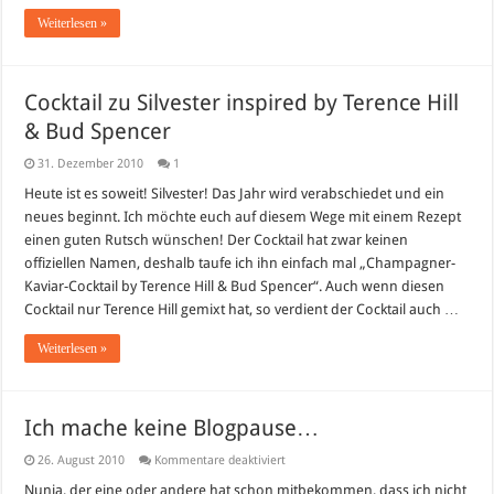
Weiterlesen »
Cocktail zu Silvester inspired by Terence Hill
& Bud Spencer
31. Dezember 2010
1
Heute ist es soweit! Silvester! Das Jahr wird verabschiedet und ein
neues beginnt. Ich möchte euch auf diesem Wege mit einem Rezept
einen guten Rutsch wünschen! Der Cocktail hat zwar keinen
offiziellen Namen, deshalb taufe ich ihn einfach mal „Champagner-
Kaviar-Cocktail by Terence Hill & Bud Spencer“. Auch wenn diesen
Cocktail nur Terence Hill gemixt hat, so verdient der Cocktail auch …
Weiterlesen »
Ich mache keine Blogpause…
für
26. August 2010
Kommentare deaktiviert
Ich
mache
Nunja, der eine oder andere hat schon mitbekommen, dass ich nicht