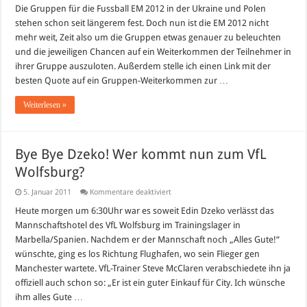
2012:
Die Gruppen für die Fussball EM 2012 in der Ukraine und Polen
Die
stehen schon seit längerem fest. Doch nun ist die EM 2012 nicht
Gruppen
im
mehr weit, Zeit also um die Gruppen etwas genauer zu beleuchten
Überblick
und die jeweiligen Chancen auf ein Weiterkommen der Teilnehmer in
ihrer Gruppe auszuloten. Außerdem stelle ich einen Link mit der
besten Quote auf ein Gruppen-Weiterkommen zur …
Weiterlesen »
Bye Bye Dzeko! Wer kommt nun zum VfL
Wolfsburg?
für
5. Januar 2011
Kommentare deaktiviert
Bye
Bye
Heute morgen um 6:30Uhr war es soweit Edin Dzeko verlässt das
Dzeko!
Mannschaftshotel des VfL Wolfsburg im Trainingslager in
Wer
kommt
Marbella/Spanien. Nachdem er der Mannschaft noch „Alles Gute!“
nun
wünschte, ging es los Richtung Flughafen, wo sein Flieger gen
zum
VfL
Manchester wartete. VfL-Trainer Steve McClaren verabschiedete ihn ja
Wolfsburg?
offiziell auch schon so: „Er ist ein guter Einkauf für City. Ich wünsche
ihm alles Gute …