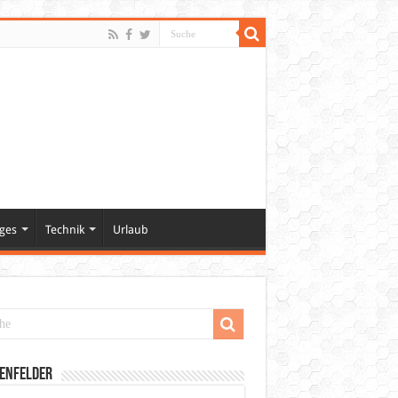
ges
Technik
Urlaub
enfelder