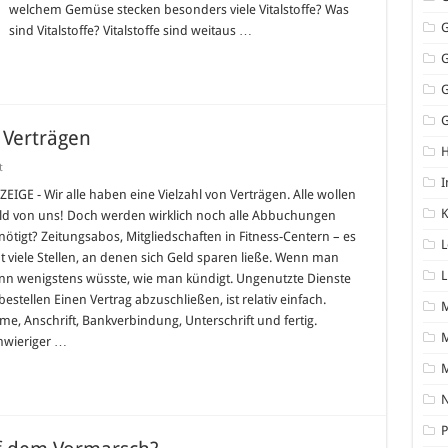
welchem Gemüse stecken besonders viele Vitalstoffe? Was
sind Vitalstoffe? Vitalstoffe sind weitaus …
G
 Verträgen
für
t
Hilfe
I
bei
ZEIGE - Wir alle haben eine Vielzahl von Verträgen. Alle wollen
der
K
ld von uns! Doch werden wirklich noch alle Abbuchungen
Kündigung
von
nötigt? Zeitungsabos, Mitgliedschaften in Fitness-Centern – es
L
Verträgen
bt viele Stellen, an denen sich Geld sparen ließe. Wenn man
L
nn wenigstens wüsste, wie man kündigt. Ungenutzte Dienste
bestellen Einen Vertrag abzuschließen, ist relativ einfach.
me, Anschrift, Bankverbindung, Unterschrift und fertig.
M
hwieriger …
N
P