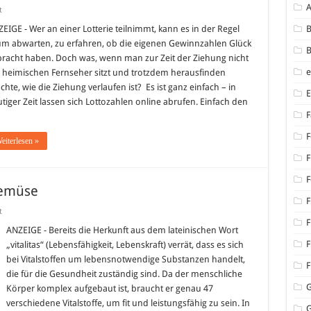
für
t
Lottozahlen
online
EIGE - Wer an einer Lotterie teilnimmt, kann es in der Regel
B
abrufen
m abwarten, zu erfahren, ob die eigenen Gewinnzahlen Glück
B
racht haben. Doch was, wenn man zur Zeit der Ziehung nicht
heimischen Fernseher sitzt und trotzdem herausfinden
hte, wie die Ziehung verlaufen ist? Es ist ganz einfach – in
tiger Zeit lassen sich Lottozahlen online abrufen. Einfach den
F
F
eiterlesen »
F
F
Gemüse
F
für
t
Vitalstoffe
F
im
ANZEIGE - Bereits die Herkunft aus dem lateinischen Wort
heimischen
F
„vitalitas“ (Lebensfähigkeit, Lebenskraft) verrät, dass es sich
Gemüse
bei Vitalstoffen um lebensnotwendige Substanzen handelt,
F
die für die Gesundheit zuständig sind. Da der menschliche
Körper komplex aufgebaut ist, braucht er genau 47
verschiedene Vitalstoffe, um fit und leistungsfähig zu sein. In
G