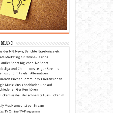
 DeLuXe!
nsider
NFL News, Berichte, Ergebnisse etc.
liate Marketing
für Online-Casinos
s außer Sport
Täglicher Live Sport
desliga und Champions League Streams
enlos und mit vielen Alternativen
dreads
Bücher Community + Rezensionen
gle Music
Musik hochladen und auf
schiedenen Geräten hören
 Ticker Fussball
der schnellste Fussi Ticker im
z
ify
Musik umsonst per Stream
as TV
Online TV-Programm