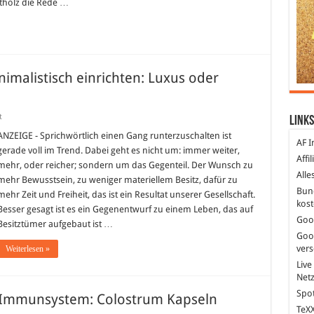
tholz die Rede …
imalistisch einrichten: Luxus oder
für
t
Links
Minimalismus
leben
ANZEIGE - Sprichwörtlich einen Gang runterzuschalten ist
AF I
und
gerade voll im Trend. Dabei geht es nicht um: immer weiter,
minimalistisch
Affi
einrichten:
mehr, oder reicher; sondern um das Gegenteil. Der Wunsch zu
Luxus
Alle
mehr Bewusstsein, zu weniger materiellem Besitz, dafür zu
oder
bewusstes
Bun
mehr Zeit und Freiheit, das ist ein Resultat unserer Gesellschaft.
Lebensgefühl?
kost
Besser gesagt ist es ein Gegenentwurf zu einem Leben, das auf
Goo
Besitztümer aufgebaut ist …
Goo
ver
Weiterlesen »
Live
Net
Spot
s Immunsystem: Colostrum Kapseln
TeXX