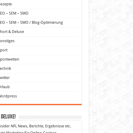
Rezepte
SEO – SEM – SMO
EO – SEM – SMO / Blog-Optimierung
hort & Deluxe
onstiges
port
portwetten
echnik
witter
Urlaub
Wordpress
 DeLuXe!
nsider
NFL News, Berichte, Ergebnisse etc.
liate Marketing
für Online-Casinos