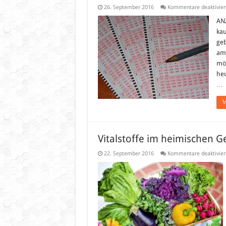
26. September 2016
Kommentare deaktivier
ANZ
kau
geb
am 
möc
heu
…
W
Vitalstoffe im heimischen 
22. September 2016
Kommentare deaktivier