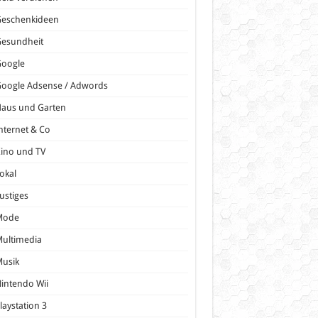
Geschenkideen
Gesundheit
Google
oogle Adsense / Adwords
Haus und Garten
nternet & Co
ino und TV
okal
ustiges
Mode
ultimedia
Musik
intendo Wii
laystation 3