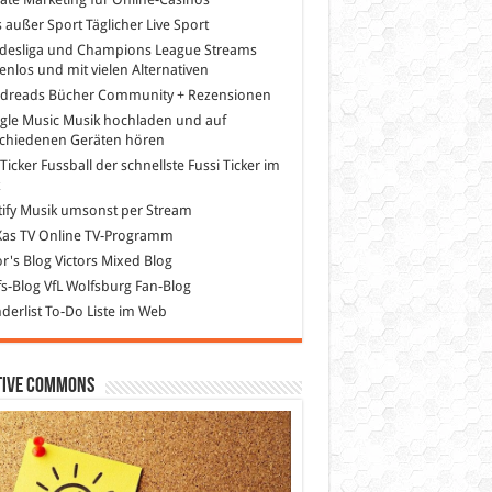
s außer Sport
Täglicher Live Sport
desliga und Champions League Streams
enlos und mit vielen Alternativen
dreads
Bücher Community + Rezensionen
gle Music
Musik hochladen und auf
schiedenen Geräten hören
 Ticker Fussball
der schnellste Fussi Ticker im
z
ify
Musik umsonst per Stream
as TV
Online TV-Programm
or's Blog
Victors Mixed Blog
s-Blog
VfL Wolfsburg Fan-Blog
erlist
To-Do Liste im Web
tive Commons