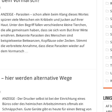
f dem Vormarsch?
für
t
Parasiten
des
ANZEIGE - Parasiten – schon allein beim Klang dieses Wortes
Menschen
S
spüren viele Menschen ein Kribbeln und Jucken auf ihrer
auf
dem
Haut. Unter den Begriff fallen verschiedene kleine Tierchen,
S
Vormarsch?
die alle gemeinsam haben, dass sie sich vom But ihrer Wirte
S
ernähren. Bekannte Parasiten des Menschen sind
beispielsweise Bettwanzen, Kopfläuse oder Zecken. Stimmt
S
die verbreitete Annahme, dass diese Parasiten wieder auf
S
dem Vormarsch …
T
T
 – hier werden alternative Wege
für
t
Druckerpatronen
Links
sind
ANZEIGE - Der Drucker selbst ist bei der Einrichtung eines
teuer
Büros oder des heimischen Arbeitszimmers oftmals ein
–
AF I
hier
Schnäppchen. Gute Geräte gibt es heute für einen Betrag von
werden
Affi