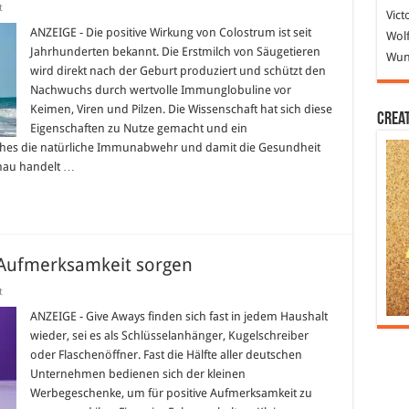
für
t
Vict
Der
besondere
ANZEIGE - Die positive Wirkung von Colostrum ist seit
Wolf
Kick
Jahrhunderten bekannt. Die Erstmilch von Säugetieren
für
Wund
das
wird direkt nach der Geburt produziert und schützt den
Immunsystem:
Nachwuchs durch wertvolle Immunglobuline vor
Colostrum
Kapseln
Keimen, Viren und Pilzen. Die Wissenschaft hat sich diese
Crea
Eigenschaften zu Nutze gemacht und ein
ches die natürliche Immunabwehr und damit die Gesundheit
nau handelt …
e Aufmerksamkeit sorgen
für
t
Mit
Give
ANZEIGE - Give Aways finden sich fast in jedem Haushalt
Aways
wieder, sei es als Schlüsselanhänger, Kugelschreiber
für
positive
oder Flaschenöffner. Fast die Hälfte aller deutschen
Aufmerksamkeit
Unternehmen bedienen sich der kleinen
sorgen
Werbegeschenke, um für positive Aufmerksamkeit zu