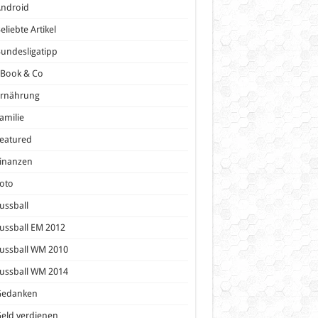
Android
eliebte Artikel
undesligatipp
eBook & Co
Ernährung
amilie
eatured
inanzen
oto
ussball
ussball EM 2012
ussball WM 2010
ussball WM 2014
Gedanken
eld verdienen