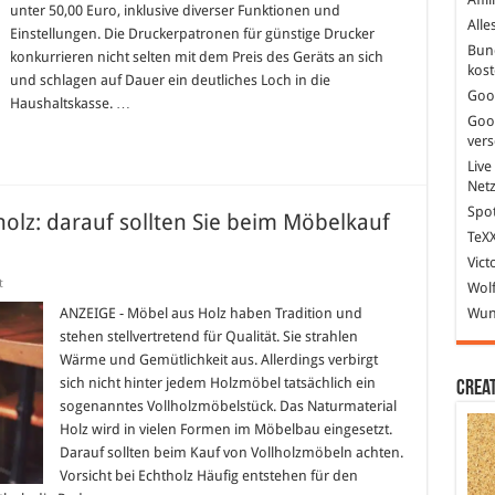
unter 50,00 Euro, inklusive diverser Funktionen und
alternative
Alle
Wege
Einstellungen. Die Druckerpatronen für günstige Drucker
aufgezeigt
Bun
konkurrieren nicht selten mit dem Preis des Geräts an sich
kost
und schlagen auf Dauer ein deutliches Loch in die
Goo
Haushaltskasse. …
Goo
ver
Live
Net
Spot
holz: darauf sollten Sie beim Möbelkauf
TeXX
Vict
für
t
Wolf
Vollholz
–
ANZEIGE - Möbel aus Holz haben Tradition und
Wund
Massivholz
stehen stellvertretend für Qualität. Sie strahlen
–
Echtholz:
Wärme und Gemütlichkeit aus. Allerdings verbirgt
darauf
sich nicht hinter jedem Holzmöbel tatsächlich ein
sollten
Crea
Sie
sogenanntes Vollholzmöbelstück. Das Naturmaterial
beim
Möbelkauf
Holz wird in vielen Formen im Möbelbau eingesetzt.
achten
Darauf sollten beim Kauf von Vollholzmöbeln achten.
Vorsicht bei Echtholz Häufig entstehen für den