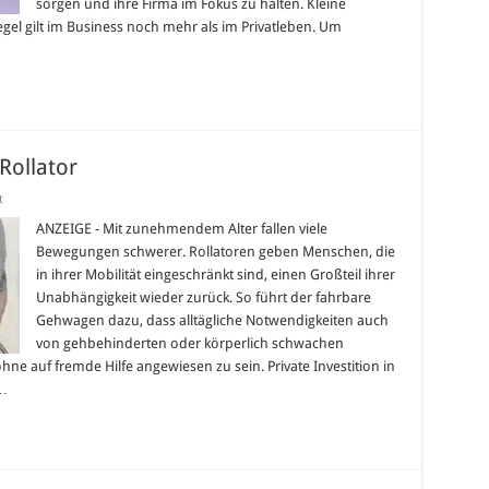
sorgen und ihre Firma im Fokus zu halten. Kleine
gel gilt im Business noch mehr als im Privatleben. Um
Rollator
für
t
Mehr
Mobilität
ANZEIGE - Mit zunehmendem Alter fallen viele
durch
Bewegungen schwerer. Rollatoren geben Menschen, die
einen
Rollator
in ihrer Mobilität eingeschränkt sind, einen Großteil ihrer
Unabhängigkeit wieder zurück. So führt der fahrbare
Gehwagen dazu, dass alltägliche Notwendigkeiten auch
von gehbehinderten oder körperlich schwachen
ne auf fremde Hilfe angewiesen zu sein. Private Investition in
 …