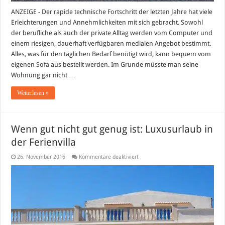
ANZEIGE - Der rapide technische Fortschritt der letzten Jahre hat viele
Erleichterungen und Annehmlichkeiten mit sich gebracht. Sowohl
der berufliche als auch der private Alltag werden vom Computer und
einem riesigen, dauerhaft verfügbaren medialen Angebot bestimmt.
Alles, was für den täglichen Bedarf benötigt wird, kann bequem vom
eigenen Sofa aus bestellt werden. Im Grunde müsste man seine
Wohnung gar nicht …
Weiterlesen »
Wenn gut nicht gut genug ist: Luxusurlaub in
der Ferienvilla
für
26. November 2016
Kommentare deaktiviert
Wenn
gut
nicht
gut
genug
ist:
Luxusurlaub
in
der
Ferienvilla