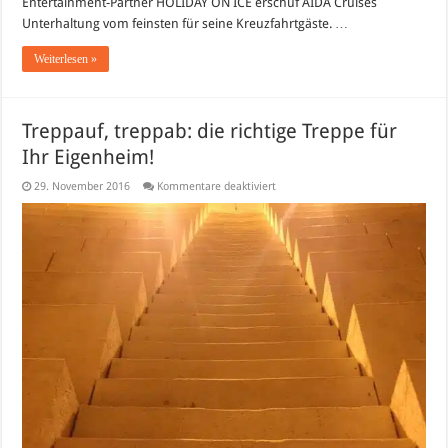
Entertainment-Partner HOLIDAY ON ICE erschuf AIDA Cruises
Unterhaltung vom feinsten für seine Kreuzfahrtgäste. …
Weiterlesen »
Treppauf, treppab: die richtige Treppe für
Ihr Eigenheim!
für
29. November 2016
Kommentare deaktiviert
Treppauf,
treppab:
die
richtige
Treppe
für
Ihr
Eigenheim!