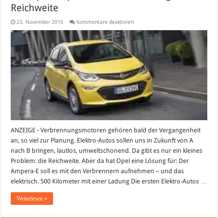
Reichweite
für
23. November 2016
Kommentare deaktiviert
Der
Opel
Ampera-
E:
Überraschend
große
Reichweite
ANZEIGE - Verbrennungsmotoren gehören bald der Vergangenheit
an, so viel zur Planung. Elektro-Autos sollen uns in Zukunft von A
nach B bringen, lautlos, umweltschonend. Da gibt es nur ein kleines
Problem: die Reichweite. Aber da hat Opel eine Lösung für: Der
Ampera-E soll es mit den Verbrennern aufnehmen – und das
elektrisch. 500 Kilometer mit einer Ladung Die ersten Elektro-Autos …
Weiterlesen »