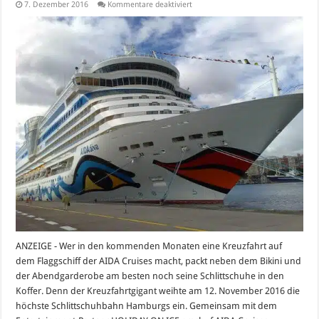
für
7. Dezember 2016
Kommentare deaktiviert
Auf
Kufen
übers
Meer:
AIDAprima
weiht
höchste
Schlittschuhbahn
Hamburgs
ein
ANZEIGE - Wer in den kommenden Monaten eine Kreuzfahrt auf
dem Flaggschiff der AIDA Cruises macht, packt neben dem Bikini und
der Abendgarderobe am besten noch seine Schlittschuhe in den
Koffer. Denn der Kreuzfahrtgigant weihte am 12. November 2016 die
höchste Schlittschuhbahn Hamburgs ein. Gemeinsam mit dem