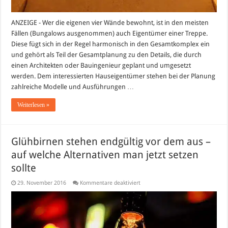
ANZEIGE - Wer die eigenen vier Wände bewohnt, ist in den meisten
Fällen (Bungalows ausgenommen) auch Eigentümer einer Treppe.
Diese fügt sich in der Regel harmonisch in den Gesamtkomplex ein
und gehört als Teil der Gesamtplanung zu den Details, die durch
einen Architekten oder Bauingenieur geplant und umgesetzt
werden. Dem interessierten Hauseigentümer stehen bei der Planung
zahlreiche Modelle und Ausführungen …
Weiterlesen »
Glühbirnen stehen endgültig vor dem aus –
auf welche Alternativen man jetzt setzen
sollte
für
29. November 2016
Kommentare deaktiviert
Glühbirnen
stehen
endgültig
vor
dem
aus