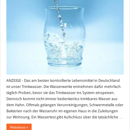
ist
unser
Trinkwasser?
–
Ein
Wassertest
gibt
Klarheit
ANZEIGE - Das am besten kontrollierte Lebensmittel in Deutschland
ist unser Trinkwasser. Die Wasserwerke entnehmen dafür mehrfach
täglich Proben, bevor sie das Trinkwasser ins System einspeisen.
Dennoch kommt nicht immer bedenkenlos trinkbares Wasser aus
dem Hahn. Oftmals gelangen Verunreinigungen, Schwermetalle oder
Bakterien nach der Wasseruhr im eigenen Haus in die Zuleitungen
zur Wohnung. Ein Wassertest gibt Aufschluss über die tatsächliche …
Weiterlesen »