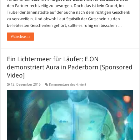
den Partner rechtzeitig zu besorgen. Doch das ist kein Grund, im
Trubel der Innenstädte auf der Suche nach dem richtigen Geschenk
zu verzweifeln. Und obwohl laut Statistik der Gutschein zu den
beliebtesten Geschenken gehört, sollte es ruhig ein bisschen …
Weiterlesen »
Ein Lichtermeer für Läufer: E.ON
demonstriert Aura in Paderborn [Sponsored
Video]
für
13. Dezember 2016
Kommentare deaktiviert
Ein
Lichtermeer
für
Läufer:
E.ON
demonstriert
Aura
in
Paderborn
[Sponsored
Video]