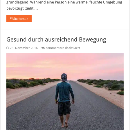
grundlegend. Während eine Person eine warme, feuchte Umgebung
bevorzugt, zieht …
Weiterlesen »
Gesund durch ausreichend Bewegung
für
26. November 2016
Kommentare deaktiviert
Gesund
durch
ausreichend
Bewegung