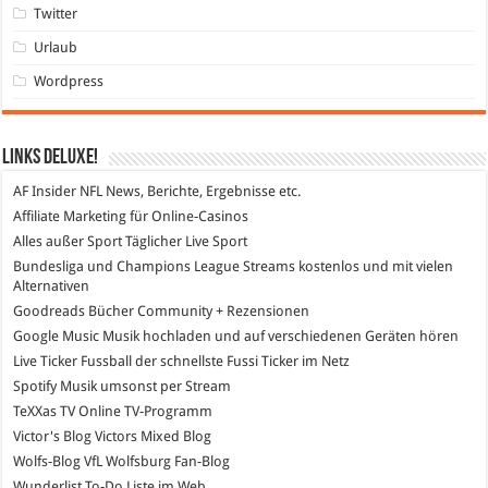
Twitter
Urlaub
Wordpress
Links DeLuXe!
AF Insider
NFL News, Berichte, Ergebnisse etc.
Affiliate Marketing
für Online-Casinos
Alles außer Sport
Täglicher Live Sport
Bundesliga und Champions League Streams
kostenlos und mit vielen
Alternativen
Goodreads
Bücher Community + Rezensionen
Google Music
Musik hochladen und auf verschiedenen Geräten hören
Live Ticker Fussball
der schnellste Fussi Ticker im Netz
Spotify
Musik umsonst per Stream
TeXXas TV
Online TV-Programm
Victor's Blog
Victors Mixed Blog
Wolfs-Blog
VfL Wolfsburg Fan-Blog
Wunderlist
To-Do Liste im Web