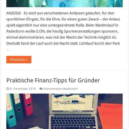
ANZEIGE - Es wird aus verschiedenen Anlässen gelaufen, für den
sportlichen Ehrgeiz, für die Ehre, für einen guten Zweck – der Anlass
spielt eigentlich nur eine untergeordnete Rolle. Beim Martinslauf in
Paderborn wollte E.ON, die häufig Sportveranstaltungen sponsern,
einmal demonstrieren, was mit der Macht der Technik möglich ist.
Deshalb fand der Lauf auch bei Nacht statt. Lichtlauf durch den Park
…
Weiterlesen »
Praktische Finanz-Tipps für Gründer
für
8. Dezember 2016
Kommentare deaktiviert
Praktische
Finanz-
Tipps
für
Gründer