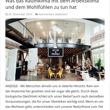
Was das Raumklima mit dem Arbeitsklima
und dem Wohlfühlen zu tun hat
für
29. November 2016
Kommentare deaktiviert
Was
das
Raumklima
mit
dem
Arbeitsklima
und
dem
Wohlfühlen
zu
tun
hat
ANZEIGE - Wir Menschen ähneln uns in vielerlei Hinsicht. Rein von
der Anatomie her gesehen sind wir sogar alle gleich. Durch diese
biologische Gleichheit richtet sich unser Bedarf auch nach denselben
Voraussetzungen, die für unser Überleben wichtig sind. Wenn es um
das Wohlsein geht, unterscheiden sich unserer Bedürfnisse zum Teil