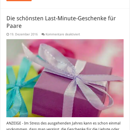
Die schönsten Last-Minute-Geschenke für
Paare
für
19. Dezember 2016
Kommentare deaktiviert
Die
schönsten
Last-
Minute-
Geschenke
für
Paare
ANZEIGE - Im Stress des ausgehenden Jahres kann es schon einmal
vorkommen, dass man vergisst, die Geschenke für die Liebste oder