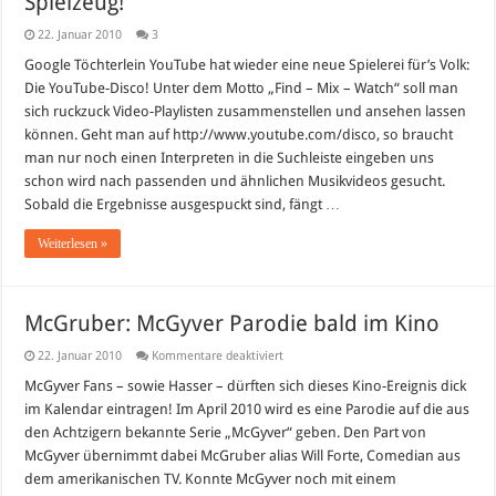
Spielzeug!
22. Januar 2010
3
Google Töchterlein YouTube hat wieder eine neue Spielerei für’s Volk:
Die YouTube-Disco! Unter dem Motto „Find – Mix – Watch“ soll man
sich ruckzuck Video-Playlisten zusammenstellen und ansehen lassen
können. Geht man auf http://www.youtube.com/disco, so braucht
man nur noch einen Interpreten in die Suchleiste eingeben uns
schon wird nach passenden und ähnlichen Musikvideos gesucht.
Sobald die Ergebnisse ausgespuckt sind, fängt …
Weiterlesen »
McGruber: McGyver Parodie bald im Kino
für
22. Januar 2010
Kommentare deaktiviert
McGruber:
McGyver
McGyver Fans – sowie Hasser – dürften sich dieses Kino-Ereignis dick
Parodie
im Kalendar eintragen! Im April 2010 wird es eine Parodie auf die aus
bald
im
den Achtzigern bekannte Serie „McGyver“ geben. Den Part von
Kino
McGyver übernimmt dabei McGruber alias Will Forte, Comedian aus
dem amerikanischen TV. Konnte McGyver noch mit einem