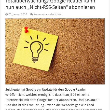
Totalüberwachung? Google Reader kann
nun auch „Nicht-RSS-Seiten“ abonnieren
für
26. Januar 2010
Kommentare deaktiviert
Totalüberwachung?
Google
Reader
kann
nun
auch
„Nicht-
RSS-
Seiten“
abonnieren
Seit heute hat Google ein Update für den Google Reader
veröffentlicht, welches ermöglicht, dass man JEDE einzelne
Internetseite mit dem Googel Reader abonnieren. Und das auch –
und das ist die Erneuerung – wenn die Webseite gar kein Feed