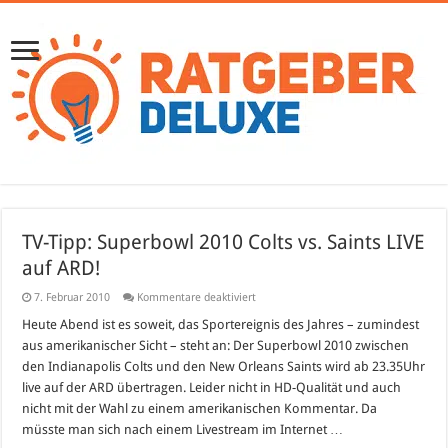
TV-Tipp: Superbowl 2010 Colts vs. Saints LIVE
auf ARD!
für
7. Februar 2010
Kommentare deaktiviert
TV-
Tipp:
Heute Abend ist es soweit, das Sportereignis des Jahres – zumindest
Superbowl
aus amerikanischer Sicht – steht an: Der Superbowl 2010 zwischen
2010
Colts
den Indianapolis Colts und den New Orleans Saints wird ab 23.35Uhr
vs.
live auf der ARD übertragen. Leider nicht in HD-Qualität und auch
Saints
LIVE
nicht mit der Wahl zu einem amerikanischen Kommentar. Da
auf
ARD!
müsste man sich nach einem Livestream im Internet …