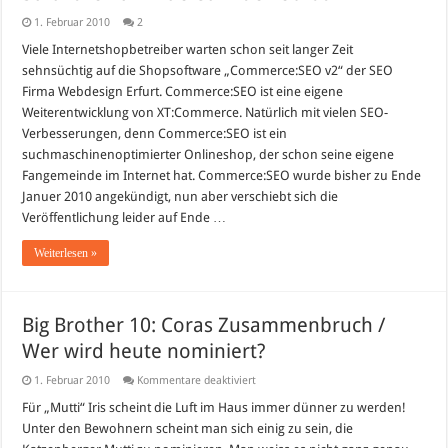
1. Februar 2010
2
Viele Internetshopbetreiber warten schon seit langer Zeit
sehnsüchtig auf die Shopsoftware „Commerce:SEO v2“ der SEO
Firma Webdesign Erfurt. Commerce:SEO ist eine eigene
Weiterentwicklung von XT:Commerce. Natürlich mit vielen SEO-
Verbesserungen, denn Commerce:SEO ist ein
suchmaschinenoptimierter Onlineshop, der schon seine eigene
Fangemeinde im Internet hat. Commerce:SEO wurde bisher zu Ende
Januer 2010 angekündigt, nun aber verschiebt sich die
Veröffentlichung leider auf Ende …
Weiterlesen »
Big Brother 10: Coras Zusammenbruch /
Wer wird heute nominiert?
für
1. Februar 2010
Kommentare deaktiviert
Big
Brother
Für „Mutti“ Iris scheint die Luft im Haus immer dünner zu werden!
10:
Unter den Bewohnern scheint man sich einig zu sein, die
Coras
Zusammenbruch