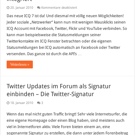
für
20. Januar 2010
Kommentare deaktiviert
ICQ
7
Das neue ICQ 7 ist da! Und diesmal mit völlig neuen Möglichkeiten!
–
Jeder soziale „Netzwerker“ kann nun mit wenigen Mausklicks seinen
Twitter,
Facebook,
ICQ Account mit Facebook, Twitter, Flickr und YouTube verbinden. So
Flickr
kann man beispielsweise die Statusmeldungen seiner
&
YouTube
Twitterkontakte im ICQ Fenster betrachten oder die eigenen
integriert
Statusmeldungen bei ICQ automatisch an Facebook oder Twitter
versenden. Das ganze ist durch die API’s …
Weiterlesen »
Twitter Updates im Forum als Signatur
einbinden – Die Twitter-Signatur
18. Januar 2010
3
Wenn das mal nicht guten Traffic bringt! Sehr viele Internetsurfer, die
eine eigene Homepage oder einen Blog haben, sind meistens auch
viel in Internetforen aktiv. Viele Foren bieten einem an, eine
sogenannte Signatur zu erstellen, die dann unter jedem Forenbeitrag