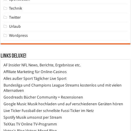
Technik
Twitter
Urlaub
Wordpress
Links DeLuXe!
AF Insider
NFL News, Berichte, Ergebnisse etc.
Affiliate Marketing
für Online-Casinos
Alles außer Sport
Täglicher Live Sport
Bundesliga und Champions League Streams
kostenlos und mit vielen
Alternativen
Goodreads
Bücher Community + Rezensionen
Google Music
Musik hochladen und auf verschiedenen Geräten hören
Live Ticker Fussball
der schnellste Fussi Ticker im Netz
Spotify
Musik umsonst per Stream
TeXXas TV
Online TV-Programm
Victor's Blog
Victors Mixed Blog