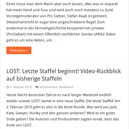
Star
Eines muss man dem Mann aber auch lassen, alles was er anpackt
für
hat meist Hand und Fuss und wird auch noch meistens zu Gold.
Oslo:
Ab
Vorzeigemoderator von Pro Sieben, Stefan Raab ist gemeint.
heute
Diesesmal bricht er sogar eine ungeschriebene Regel: Zum
gehts
los!
erstenmal in der Fernsehgeschichte kooperiert ein privater
(ProSieben) mit einem öffentlich-rechtlichen Sender (ARD)! Dabei
geht es um eine Aktion, um …
Weiterlesen »
LOST: Letzte Staffel beginnt! Video-Rückblick
auf bisherige Staffeln
für
2. Februar 2010
Kommentare deaktiviert
LOST:
Letzte
Heute Nacht deutscher Zeit ist es nach langer Wartezeit endlich
Staffel
wieder soweit. LOST startet in eine neue Staffel. Die letzte Staffel! Am
beginnt!
Video-
2. Februar 2010 geht es also in die letzte Runde. Was wird aus Jack,
Rückblick
Kate, Sawyer, Hurley und den ganzen anderen? Wird es ein gutes
auf
bisherige
Ende geben? Die Autoren und Produzenten sagten vorab, dass das
Staffeln
Ende von LOST …