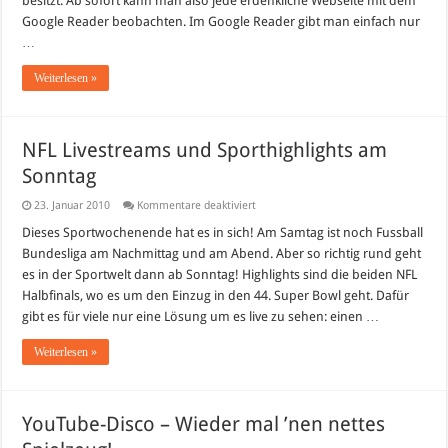
besitzt. Ab sofort kann man also jede erdenkliche Webseite mit dem
Google Reader beobachten. Im Google Reader gibt man einfach nur
…
Weiterlesen »
NFL Livestreams und Sporthighlights am
Sonntag
für
23. Januar 2010
Kommentare deaktiviert
NFL
Livestreams
Dieses Sportwochenende hat es in sich! Am Samtag ist noch Fussball
und
Bundesliga am Nachmittag und am Abend. Aber so richtig rund geht
Sporthighlights
am
es in der Sportwelt dann ab Sonntag! Highlights sind die beiden NFL
Sonntag
Halbfinals, wo es um den Einzug in den 44. Super Bowl geht. Dafür
gibt es für viele nur eine Lösung um es live zu sehen: einen …
Weiterlesen »
YouTube-Disco – Wieder mal ’nen nettes