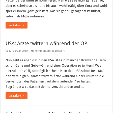
Katzenberger Mutti zu nominieren. Man weiss es nicht ganz genau,
/
aber es scheint so als hätte Iris auch wohl kräftig über Cora und wohl
Wer
wird
speziell ihrem „Job“ gelästert. Was sie genau gesagt hat ist unklar,
heute
nominiert?
jedoch als Mitbewohnerin …
Weiterlesen »
USA: Ärzte twittern während der OP
für
1. Februar 2010
Kommentare deaktiviert
USA:
Ärzte
Nun geht es aber los! In den USA ist es in manchen Krankenhäusern
twittern
während
schon Gang und Gebe während einer Operation zu twittern! Was
der
OP
hierzulande völlig unmöglich scheint ist in den USA schon Realität. In
den Vereinigten Staaten twittern Ärzte während einer OP um so die
Verwandten des Patienten „auf dem laufenden“ zu halten.
Begründet wird das mit der nervenzehrenden und …
Weiterlesen »